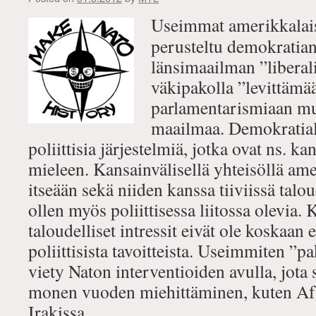
Useimmat amerikkalais
perusteltu demokratian
länsimaailman ”liberal
väkipakolla ”levittämä
parlamentarismiaan m
maailmaa. Demokratiall
poliittisia järjestelmiä, jotka ovat ns. k
mieleen. Kansainvälisellä yhteisöllä amer
itseään sekä niiden kanssa tiiviissä talou
ollen myös poliittisessa liitossa olevia.
taloudelliset intressit eivät ole koskaan e
poliittisista tavoitteista. Useimmiten ”
viety Naton interventioiden avulla, jota
monen vuoden miehittäminen, kuten Afg
Irakissa.