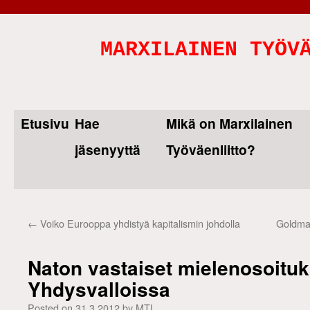
MARXILAINEN TYÖV
Etusivu
Hae
Mikä on Marxilainen
Skip
jäsenyyttä
Työväenliitto?
to
content
←
Voiko Eurooppa yhdistyä kapitalismin johdolla
Goldman
Naton vastaiset mielenosoituks
Yhdysvalloissa
Posted on
31.3.2012
by
MTL