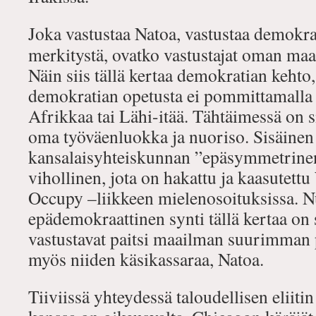
Joka vastustaa Natoa, vastustaa demokrati
merkitystä, ovatko vastustajat oman maan
Näin siis tällä kertaa demokratian kehto
demokratian opetusta ei pommittamalla 
Afrikkaa tai Lähi-itää. Tähtäimessä on s
oma työväenluokka ja nuoriso. Sisäinen
kansalaisyhteiskunnan ”epäsymmetrine
vihollinen, jota on hakattu ja kaasutettu
Occupy –liikkeen mielenosoituksissa. 
epädemokraattinen synti tällä kertaa on 
vastustavat paitsi maailman suurimman p
myös niiden käsikassaraa, Natoa.
Tiiviissä yhteydessä taloudellisen eliiti