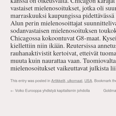
kanssa on oikeusvalta. Chicagon käräjät
vastaiset mielenosoitukset, jotka oli suu
marraskuuksi kaupungissa pidettävässä
Alun perin mielenosoittajat suunnitteliva
sodanvastaisen mielenosoituksen toukok
Chicagossa kokoontuvat G8-maat. Kyse
kiellettiin niin ikään. Reutersissa anne
rauhanaktivistit kertoivat, etteivät tuom
muuta kuin naurattaa vaan. Tuomiovalta v
mielenosoitukset vaikeuttavat julkista li
This entry was posted in
Artikkelit, ulkomaat
,
USA
. Bookmark t
←
Voiko Eurooppa yhdistyä kapitalismin johdolla
Goldman