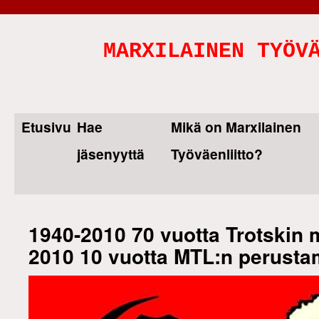
MARXILAINEN TYÖV
Etusivu
Hae
Mikä on Marxilainen
Skip
jäsenyyttä
Työväenliitto?
to
content
1940-2010 70 vuotta Trotskin 
2010 10 vuotta MTL:n perusta