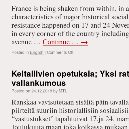
France is being shaken from within, in a
characteristics of major historical soci
resistance happened on 17 and 24 Nove
in every corner of the country includi
avenue …
Continue …
→
on
Posted in
English
|
Comments Off
Lessons
from
the
Keltaliivien opetuksia; Yksi ra
yellow
vallankumous
vests:
One
Posted on
24.12.2018
by
MTL
solution,
revolution
Ranskaa vavisutetaan sisältä päin tavalla,
piirteitä suuriin historiallisiin sosiaalis
“vastustukset” tapahtuivat 17.ja 24. mar
Joulukuuta maan joka kolkassa mukaan