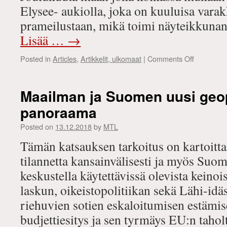
Elysee- aukiolla, joka on kuuluisa vara
prameilustaan, mikä toimi näyteikkuna
Lisää …
→
on
Posted in
Articles
,
Artikkelit, ulkomaat
|
Comments Off
Keltaliivie
opetuksia;
Yksi
Maailman ja Suomen uusi geop
ratkaisu:
panoraama
vallankum
Posted on
13.12.2018
by
MTL
Tämän katsauksen tarkoitus on kartoittaa
tilannetta kansainvälisesti ja myös Suo
keskustella käytettävissä olevista keinoi
laskun, oikeistopolitiikan sekä Lähi-idä
riehuvien sotien eskaloitumisen estämise
budjettiesitys ja sen tyrmäys EU:n tahol