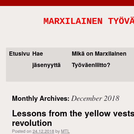
MARXILAINEN TYÖV
Etusivu
Hae
Mikä on Marxilainen
Skip
jäsenyyttä
Työväenliitto?
to
content
December 2018
Monthly Archives:
Lessons from the yellow vests
revolution
Posted on
24.12.2018
by
MTL