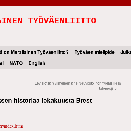
AINEN TYÖVÄENLIITTO
ä on Marxilainen Työväenliitto?
Työväen mielipide
Julk
mi
NATO
English
Lev Trotskin viimeinen kirje Neuvostoliiton työläisille ja
talonpojille
→
en historiaa lokakuusta Brest-
br/index.html