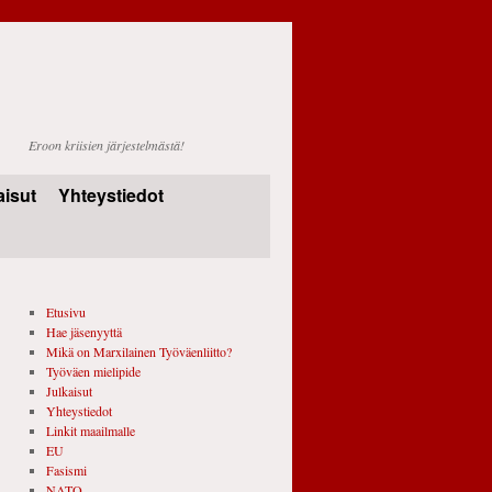
Eroon kriisien järjestelmästä!
aisut
Yhteystiedot
Etusivu
Hae jäsenyyttä
Mikä on Marxilainen Työväenliitto?
Työväen mielipide
Julkaisut
Yhteystiedot
Linkit maailmalle
EU
Fasismi
NATO