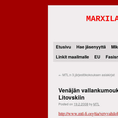
MARXIL
Etusivu
Hae jäsenyyttä
Mik
Skip
Linkit maailmalle
EU
Fasis
to
content
←
MTL:n 3.järjestökokouksen asiakirjat
Venäjän vallankumouks
Litovskiin
Posted on
19.2.2008
by
MTL
http://www.mtl-fi.org/tia/vetyvahilo