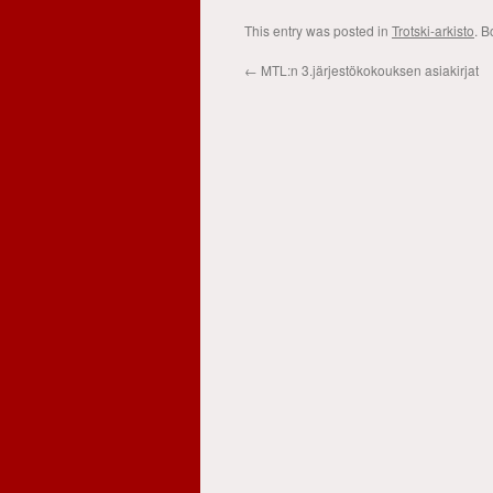
This entry was posted in
Trotski-arkisto
. 
←
MTL:n 3.järjestökokouksen asiakirjat