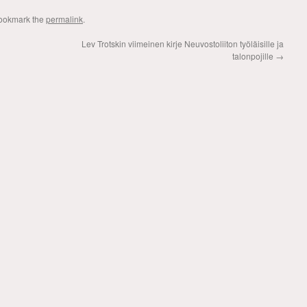
Bookmark the
permalink
.
Lev Trotskin viimeinen kirje Neuvostoliiton työläisille ja
talonpojille
→