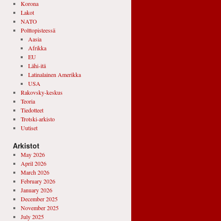
Korona
Lakot
NATO
Polttopisteessä
Aasia
Afrikka
EU
Lähi-itä
Latinalainen Amerikka
USA
Rakovsky-keskus
Teoria
Tiedotteet
Trotski-arkisto
Uutiset
Arkistot
May 2026
April 2026
March 2026
February 2026
January 2026
December 2025
November 2025
July 2025