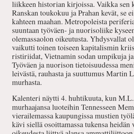
liikkeen historian kirjoissa. Vaikka sen 
Ranskan toukokuu ja Prahan kevät, se ei 
kahteen maahan. Metropoleista periferia
suuntaan työväen- ja nuorisoliike kyseen
olemassaolon oikeutusta. Yhdysvallat oli
vaikutti toinen toiseen kapitalismin krii
ristiriidat, Vietnamin sodan umpikuja j
Työväen ja nuorison tietoisuudessa meniv
leivästä, rauhasta ja suuttumus Martin 
murhasta.
Kalenteri näytti 4. huhtikuuta, kun M.L
murhaajansa luoteihin Tennesseen Memp
vierailemassa kaupungissa mustien työl
kävi siellä osoittamassa tukensa heidän
oikeudesta liittyä alansa ammattiliitt