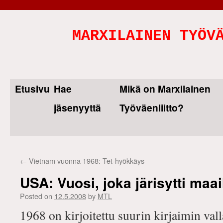
MARXILAINEN TYÖV
Etusivu
Hae
Mikä on Marxilainen
Skip
jäsenyyttä
Työväenliitto?
to
content
←
Vietnam vuonna 1968: Tet-hyökkäys
USA: Vuosi, joka järisytti maa
Posted on
12.5.2008
by
MTL
1968 on kirjoitettu suurin kirjaimin va