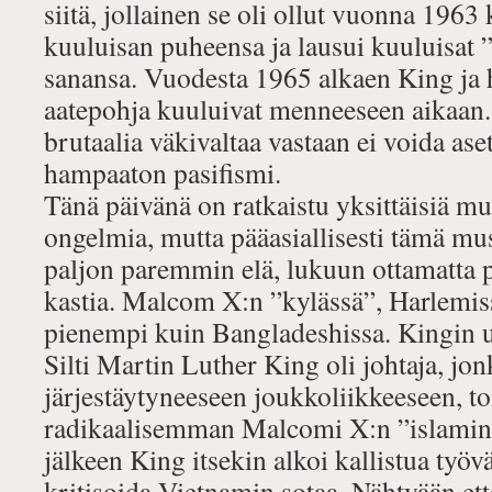
siitä, jollainen se oli ollut vuonna 196
kuuluisan puheensa ja lausui kuuluisat 
sanansa. Vuodesta 1965 alkaen King ja 
aatepohja kuuluivat menneeseen aikaan. 
brutaalia väkivaltaa vastaan ei voida ase
hampaaton pasifismi.
Tänä päivänä on ratkaistu yksittäisiä 
ongelmia, mutta pääasiallisesti tämä mu
paljon paremmin elä, lukuun ottamatta 
kastia. Malcom X:n ”kylässä”, Harlemis
pienempi kuin Bangladeshissa. Kingin u
Silti Martin Luther King oli johtaja, jo
järjestäytyneeseen joukkoliikkeeseen, to
radikaalisemman Malcomi X:n ”islamin
jälkeen King itsekin alkoi kallistua työ
kritisoida Vietnamin sotaa. Nähtyään et