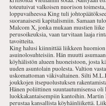
toteutuivat valkoisen nuorison toimesta
loppuvaiheessa King tuli johtopäätökseen
suoranaisesti kapitalismiin. Samaan tul
Malcom X, jonka mukaan mustien liike e
perusoikeuksia, vaan tarvitaan laaja rin
tavoitteita.
King halusi kiinnittää liikkeen huomion
asuinolosuhteisiin. Hän muutti asumaan
köyhälistön alueen huoneistoon, josta 
uuden asuntolain puolesta. Valtion vast
uskomattoman väkivaltainen. Silti M.L.
joukkojen itsepuolustuksen rakentamist
Hänen poliittinen suuntautumisensa oli
luokkakantaisempiin kantoihin. Martin 
perustaa kansallista köyhäinliikettä. Lii