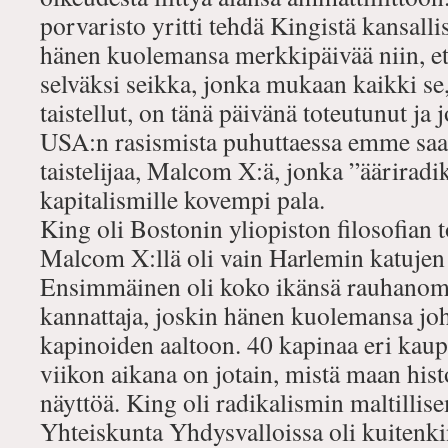
porvaristo yritti tehdä Kingistä kansalli
hänen kuolemansa merkkipäivää niin, ett
selväksi seikka, jonka mukaan kaikki se,
taistellut, on tänä päivänä toteutunut j
USA:n rasismista puhuttaessa emme saa
taistelijaa, Malcom X:ä, jonka ”ääriradi
kapitalismille kovempi pala.
King oli Bostonin yliopiston filosofian t
Malcom X:llä oli vain Harlemin katujen 
Ensimmäinen oli koko ikänsä rauhanoma
kannattaja, joskin hänen kuolemansa jo
kapinoiden aaltoon. 40 kapinaa eri kau
viikon aikana on jotain, mistä maan hist
näyttöä. King oli radikalismin maltillis
Yhteiskunta Yhdysvalloissa oli kuitenk