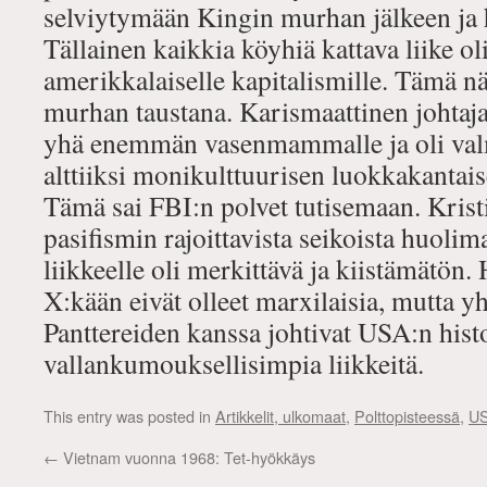
selviytymään Kingin murhan jälkeen ja 
Tällainen kaikkia köyhiä kattava liike oli
amerikkalaiselle kapitalismille. Tämä n
murhan taustana. Karismaattinen johtaj
yhä enemmän vasenmammalle ja oli valm
alttiiksi monikulttuurisen luokkakantais
Tämä sai FBI:n polvet tutisemaan. Kristi
pasifismin rajoittavista seikoista huolim
liikkeelle oli merkittävä ja kiistämätö
X:kään eivät olleet marxilaisia, mutta 
Panttereiden kanssa johtivat USA:n hist
vallankumouksellisimpia liikkeitä.
This entry was posted in
Artikkelit, ulkomaat
,
Polttopisteessä
,
U
←
Vietnam vuonna 1968: Tet-hyökkäys