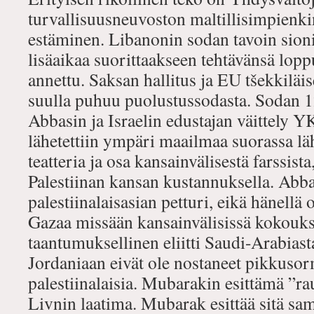
turvallisuusneuvoston maltillisimpienki
estäminen. Libanonin sodan tavoin sion
lisäaikaa suorittaakseen tehtävänsä lopp
annettu. Saksan hallitus ja EU tšekkilä
suulla puhuu puolustussodasta. Sodan 1
Abbasin ja Israelin edustajan väittely 
lähetettiin ympäri maailmaa suorassa läh
teatteria ja osa kansainvälisestä farssista
Palestiinan kansan kustannuksella. Abb
palestiinalaisasian petturi, eikä hänellä 
Gazaa missään kansainvälisissä kokouks
taantumuksellinen eliitti Saudi-Arabiast
Jordaniaan eivät ole nostaneet pikkuso
palestiinalaisia. Mubarakin esittämä ”
Livnin laatima. Mubarak esittää sitä sa