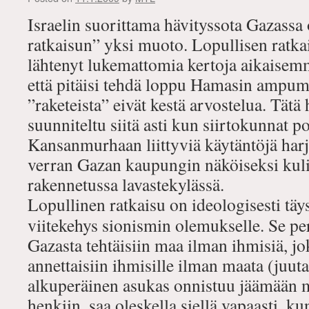
Israelin suorittama hävityssota Gazassa 
ratkaisun” yksi muoto. Lopullisen ratkai
lähtenyt lukemattomia kertoja aikaisemmi
että pitäisi tehdä loppu Hamasin ampumi
”raketeista” eivät kestä arvostelua. Tätä 
suunniteltu siitä asti kun siirtokunnat po
Kansanmurhaan liittyviä käytäntöjä harj
verran Gazan kaupungin näköiseksi kuli
rakennetussa lavastekylässä.
Lopullinen ratkaisu on ideologisesti t
viitekehys sionismin olemukselle. Se per
Gazasta tehtäisiin maa ilman ihmisiä, jo
annettaisiin ihmisille ilman maata (juuta
alkuperäinen asukas onnistuu jäämään m
henkiin, saa oleskella siellä vapaasti, k