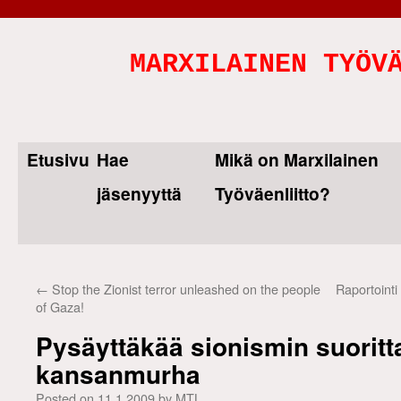
MARXILAINEN TYÖV
Etusivu
Hae
Mikä on Marxilainen
Skip
jäsenyyttä
Työväenliitto?
to
content
←
Stop the Zionist terror unleashed on the people
Raportointi
of Gaza!
Pysäyttäkää sionismin suorit
kansanmurha
Posted on
11.1.2009
by
MTL