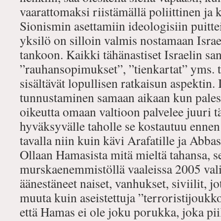
vaarattomaksi riistämällä poliittinen ja k
Sionismin asettamiin ideologisiin puitte
yksilö on silloin valmis nostamaan Israe
tankoon. Kaikki tähänastiset Israelin sa
”rauhansopimukset”, ”tienkartat” yms. tav
sisältävät lopullisen ratkaisun aspektin. 
tunnustaminen samaan aikaan kun palestii
oikeutta omaan valtioon palvelee juuri tä
hyväksyvälle taholle se kostautuu ennen 
tavalla niin kuin kävi Arafatille ja Abbas
Ollaan Hamasista mitä mieltä tahansa, s
murskaenemmistöllä vaaleissa 2005 valit
äänestäneet naiset, vanhukset, siviilit, j
muuta kuin aseistettuja ”terroristijoukkoj
että Hamas ei ole joku porukka, joka piil