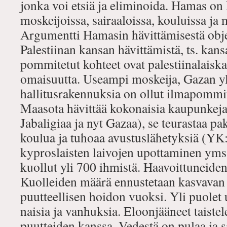
jonka voi etsiä ja eliminoida. Hamas on 
moskeijoissa, sairaaloissa, kouluissa ja
Argumentti Hamasin hävittämisestä objek
Palestiinan kansan hävittämistä, ts. ka
pommitetut kohteet ovat palestiinalais
omaisuutta. Useampi moskeija, Gazan yli
hallitusrakennuksia on ollut ilmapommit
Maasota hävittää kokonaisia kaupunkeja
Jabaligiaa ja nyt Gazaa), se teurastaa pa
koulua ja tuhoaa avustuslähetyksiä (YK:
kyproslaisten laivojen upottaminen ym
kuollut yli 700 ihmistä. Haavoittuneide
Kuolleiden määrä ennustetaan kasvavan
puutteellisen hoidon vuoksi. Yli puolet u
naisia ja vanhuksia. Eloonjääneet taiste
puutteiden kanssa. Vedestä on pulaa ja s