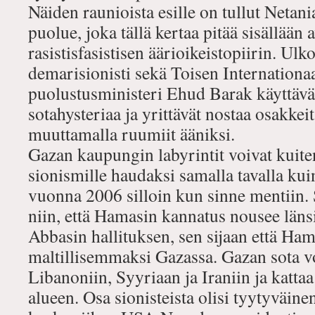
Näiden raunioista esille on tullut Neta
puolue, joka tällä kertaa pitää sisällään
rasistisfasistisen äärioikeistopiirin. Ulk
demarisionisti sekä Toisen Internationa
puolustusministeri Ehud Barak käyttäv
sotahysteriaa ja yrittävät nostaa osakkei
muuttamalla ruumiit ääniksi.
Gazan kaupungin labyrintit voivat kuite
sionismille haudaksi samalla tavalla ku
vuonna 2006 silloin kun sinne mentiin. 
niin, että Hamasin kannatus nousee länsi
Abbasin hallituksen, sen sijaan että Hama
maltillisemmaksi Gazassa. Gazan sota vo
Libanoniin, Syyriaan ja Iraniin ja katta
alueen. Osa sionisteista olisi tyytyväine