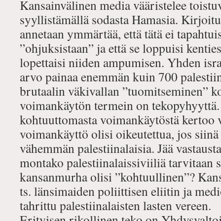
Kansainvälinen media vääristelee toistuv
syyllistämällä sodasta Hamasia. Kirjoitu
annetaan ymmärtää, että tätä ei tapahtui
”ohjuksistaan” ja että se loppuisi kenti
lopettaisi niiden ampumisen. Yhden isr
arvo painaa enemmän kuin 700 palestiina
brutaalin väkivallan ”tuomitseminen” 
voimankäytön termein on tekopyhyyttä.
kohtuuttomasta voimankäytöstä kertoo väli
voimankäyttö olisi oikeutettua, jos siinä 
vähemmän palestiinalaisia. Jää vastausta
montako palestiinalaissiviiliä tarvitaan s
kansanmurha olisi ”kohtuullinen”? Kans
ts. länsimaiden poliittisen eliitin ja med
tahrittu palestiinalaisten lasten vereen.
Erityisen rikollinen teko on Yhdysvalt