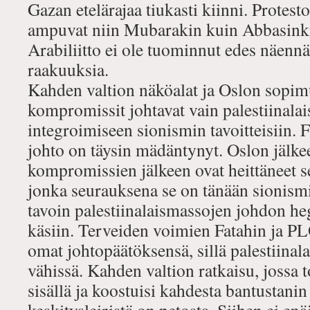
Gazan etelärajaa tiukasti kiinni. Protesto
ampuvat niin Mubarakin kuin Abbasinkin s
Arabiliitto ei ole tuominnut edes näennä
raakuuksia.
Kahden valtion näköalat ja Oslon sopimu
kompromissit johtavat vain palestiinala
integroimiseen sionismin tavoitteisiin. 
johto on täysin mädäntynyt. Oslon jälk
kompromissien jälkeen ovat heittäneet s
jonka seurauksena se on tänään sionismi
tavoin palestiinalaismassojen johdon h
käsiin. Terveiden voimien Fatahin ja PLO
omat johtopäätöksensä, sillä palestiinala
vähissä. Kahden valtion ratkaisu, jossa t
sisällä ja koostuisi kahdesta bantustanin 