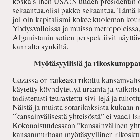
koska siihen USA:N uuden presidentin o
sekaantua.olisi pakko sekaantua. Tämä k
jolloin kapitalismi kokee kuoleman kou
Yhdysvalloissa ja muissa metropoleissa, 
Afganistanin sotien perspektiivit näyttä
kannalta synkiltä.
Myötäsyyllisiä ja rikoskumppan
Gazassa on räikeästi rikottu kansainvälis
käytetty köyhdytettyä uraania ja valkoist
todistetusti teurastettu siviilejä ja tuhot
Näistä ja muista sotarikoksista kukaan n
”kansainvälisestä yhteisöstä” ei vaadi Isra
Kokonaisuudessaan ”kansainvälinen yht
kansanmurhaan myötäsyyllinen rikosk