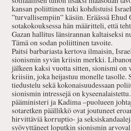
sotilaallisen tuhon lisäksi maasodan tavo
kansan poliittinen tuki kohdistuisi Israe
”turvallisempiin” käsiin. Eräässä Ehud 
sotakokouksessa hän määritteli, että teh
Gazan hallitus länsirannan kaltaiseksi n
Tämä on sodan poliittinen tavoite.
Paitsi barbariasta kertova ilmaisin, Isra
sionismin syvän kriisin merkki. Libano
jälkeen kaksi vuotta sitten, sionismi on
kriisiin, joka heijastuu monelle tasolle. 
tiedustelu sekä kokonaisuudessaan poliit
sionismin intressejä on kyseenalaistettu.
pääministeri ja Kadima –puolueen johta
sotaretken päällikkö ovat joutuneet ero
hirvittäviä korruptio- ja seksiskandaalej
syövyttäneet loputkin sionismin arvovall