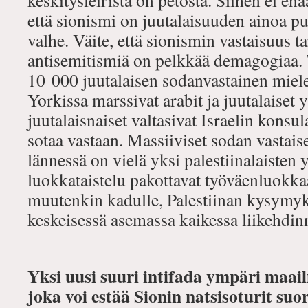
keskitysleiristä on petosta. Siihen ei en
että sionismi on juutalaisuuden ainoa p
valhe. Väite, että sionismin vastaisuus ta
antisemitismiä on pelkkää demagogiaa. 
10 000 juutalaisen sodanvastainen miel
Yorkissa marssivat arabit ja juutalaiset
juutalaisnaiset valtasivat Israelin konsul
sotaa vastaan. Massiiviset sodan vastais
lännessä on vielä yksi palestiinalaisten y
luokkataistelu pakottavat työväenluokka
muutenkin kadulle, Palestiinan kysymyk
keskeisessä asemassa kaikessa liikehdin
Yksi uusi suuri intifada ympäri maai
joka voi estää Sionin natsisoturit suo