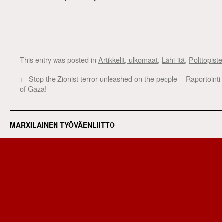
This entry was posted in
Artikkelit, ulkomaat
,
Lähi-itä
,
Polttopist
←
Stop the Zionist terror unleashed on the people
Raportointi
of Gaza!
MARXILAINEN TYÖVÄENLIITTO