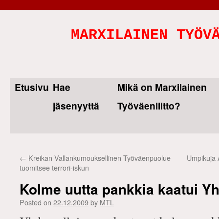
MARXILAINEN TYÖV
Etusivu
Hae
Mikä on Marxilainen
Skip
jäsenyyttä
Työväenliitto?
to
content
←
Kreikan Vallankumouksellinen Työväenpuolue
Umpikuja A
tuomitsee terrori-iskun
Kolme uutta pankkia kaatui Y
Posted on
22.12.2009
by
MTL