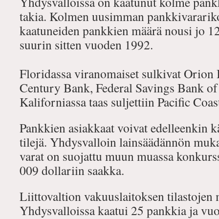
Yhdysvalloissa on kaatunut kolme pankki
takia. Kolmen uusimman pankkivararik
kaatuneiden pankkien määrä nousi jo 1
suurin sitten vuoden 1992.
Floridassa viranomaiset sulkivat Orion 
Century Bank, Federal Savings Bank of
Kaliforniassa taas suljettiin Pacific Coa
Pankkien asiakkaat voivat edelleenkin k
tilejä. Yhdysvalloin lainsäädännön muka
varat on suojattu muun muassa konkurss
009 dollariin saakka.
Liittovaltion vakuuslaitoksen tilastoj
Yhdysvalloissa kaatui 25 pankkia ja vu