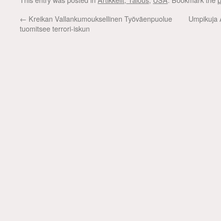
←
Kreikan Vallankumouksellinen Työväenpuolue
Umpikuja A
tuomitsee terrori-iskun