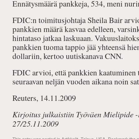
Ennätysmäärä pankkeja, 534, meni nur
FDIC:n toimitusjohtaja Sheila Bair arvio
pankkien määrä kasvaa edelleen, varsink
hintataso jatkaa laskuaan. Vakuuslaitoks
pankkien tuoma tappio jää yhteensä hiem
dollariin, kertoo uutiskanava CNN.
FDIC arvioi, että pankkien kaatuminen 
seuraavan neljän vuoden aikana noin sata
Reuters, 14.11.2009
Kirjoitus julkaistiin Työväen Mielipide 
27/25.11.2009
This entry was posted in
Artikkelit, Talous
,
USA
. Bookmark the
p