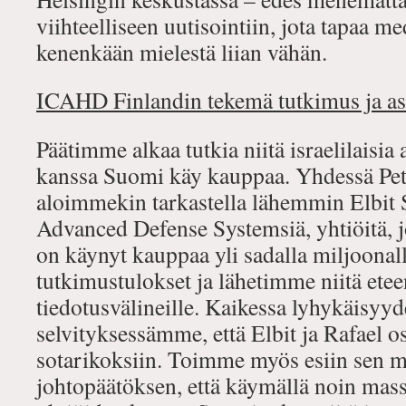
viihteelliseen uutisointiin, jota tapaa m
kenenkään mielestä liian vähän.
ICAHD Finlandin tekemä tutkimus ja 
Päätimme alkaa tutkia niitä israelilaisia 
kanssa Suomi käy kauppaa. Yhdessä Pet
aloimmekin tarkastella lähemmin Elbit 
Advanced Defense Systemsiä, yhtiöitä, 
on käynyt kauppaa yli sadalla miljoonal
tutkimustulokset ja lähetimme niitä ete
tiedotusvälineille. Kaikessa lyhykäisy
selvityksessämme, että Elbit ja Rafael os
sotarikoksiin. Toimme myös esiin sen 
johtopäätöksen, että käymällä noin mass