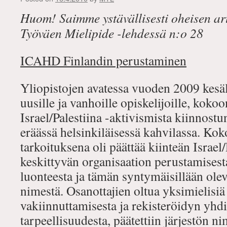
Huom! Saimme ystävällisesti oheisen art
Työväen Mielipide -lehdessä n:o 28
ICAHD Finlandin perustaminen
Yliopistojen avatessa vuoden 2009 kesä
uusille ja vanhoille opiskelijoille, koko
Israel/Palestiina -aktivismista kiinnostu
eräässä helsinkiläisessä kahvilassa. Ko
tarkoituksena oli päättää kiinteän Israel/
keskittyvän organisaation perustamisest
luonteesta ja tämän syntymäisillään ole
nimestä. Osanottajien oltua yksimielisi
vakiinnuttamisesta ja rekisteröidyn yhd
tarpeellisuudesta, päätettiin järjestön 