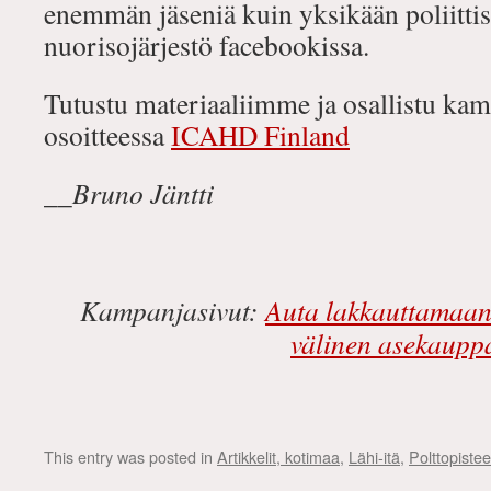
enemmän jäseniä kuin yksikään poliitti
nuorisojärjestö facebookissa.
Tutustu materiaaliimme ja osallistu ka
osoitteessa
ICAHD Finland
__Bruno Jäntti
Kampanjasivut:
Auta lakkauttamaan
välinen asekaupp
This entry was posted in
Artikkelit, kotimaa
,
Lähi-itä
,
Polttopiste