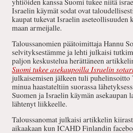
yhtiöiden kanssa Suomi tukee niitä israeli
Israelin käymät sodat ovat taloudellisesti
kaupat tukevat Israelin aseteollisuuden 
maan armeijalle.
Taloussanomien päätoimittaja Hannu So
selvityksestämme ja lehti julkaisi tutk
paljon keskustelua herättäneen artikkeli
Suomi tukee asekaupoilla Israelin sotar
julkaisemisen jälkeen tuli puhelinsoitt
minua haastateltiin suorassa lähetyks
Suomen ja Israelin käymän asekaupan la
lähtenyt liikkeelle.
Taloussanomat julkaisi artikkelin kiirast
aikaakaan kun ICAHD Finlandin facebo