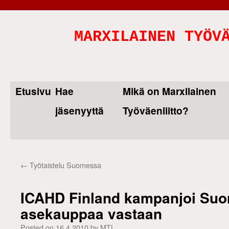
MARXILAINEN TYÖV
Etusivu
Hae
Mikä on Marxilainen
Skip
jäsenyyttä
Työväenliitto?
to
content
←
Työtaistelu Suomessa
ICAHD Finland kampanjoi Suom
asekauppaa vastaan
Posted on
16.4.2010
by
MTL