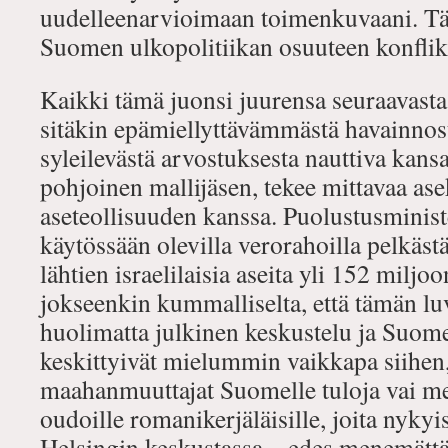
uudelleenarvioimaan toimenkuvaani. Täs
Suomen ulkopolitiikan osuuteen konflikt
Kaikki tämä juonsi juurensa seuraavasta
sitäkin epämiellyttävämmästä havainnos
syleilevästä arvostuksesta nauttiva kans
pohjoinen mallijäsen, tekee mittavaa as
aseteollisuuden kanssa. Puolustusminist
käytössään olevilla verorahoilla pelkäs
lähtien israelilaisia aseita yli 152 miljo
jokseenkin kummalliselta, että tämän l
huolimatta julkinen keskustelu ja Suom
keskittyivät mielummin vaikkapa siihen
maahanmuuttajat Suomelle tuloja vai me
oudoille romanikerjäläisille, joita nykyi
Helsingin keskustassa – edes menemättä