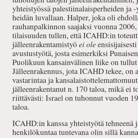
yhteistyössä palestiinalaisperheiden ja -
heidän luvallaan. Halper, joka oli ehdol
rauhanpalkinnon saajaksi vuonna 2006, 
tilaisuuden tullen, että ICAHD:in toteu
jälleenrakentamistyö
ei ole
ensisijaisest
avustustyötä, josta esimerkiksi Punaisen
Puolikuun kansainvälinen liike on tullut
Jälleenrakennus, jota ICAHD tekee, on av
vastarintaa ja kansalaistottelemattomu
jälleenrakentanut n. 170 taloa, mikä ei t
riittävästi: Israel on tuhonnut vuoden 1
taloa.
ICAHD:in kanssa yhteistyötä tehneenä ja
henkilökuntaa tuntevana olin sillä kann