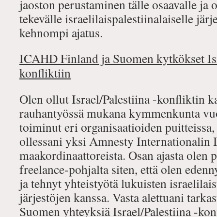
jaoston perustaminen tälle osaavalle ja 
tekevälle israelilaispalestiinalaiselle järj
kehnompi ajatus.
ICAHD Finland ja Suomen kytkökset Isra
konfliktiin
Olen ollut Israel/Palestiina -konfliktin 
rauhantyössä mukana kymmenkunta vuott
toiminut eri organisaatioiden puitteissa
ollessani yksi Amnesty Internationalin Is
maakordinaattoreista. Osan ajasta olen 
freelance-pohjalta siten, että olen edenny
ja tehnyt yhteistyötä lukuisten israelilais
järjestöjen kanssa. Vasta alettuani tark
Suomen yhteyksiä Israel/Palestiina -konf