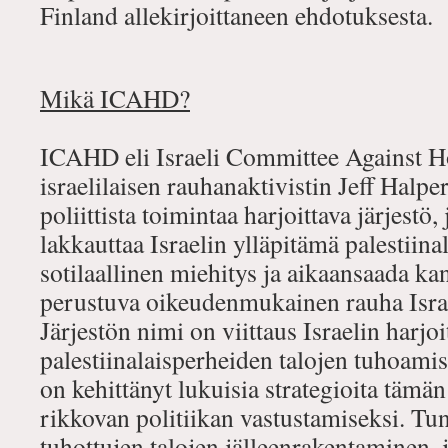
Finland allekirjoittaneen ehdotuksesta.
Mikä ICAHD?
ICAHD eli Israeli Committee Against H
israelilaisen rauhanaktivistin Jeff Halp
poliittista toimintaa harjoittava järjestö
lakkauttaa Israelin ylläpitämä palestiina
sotilaallinen miehitys ja aikaansaada ka
perustuva oikeudenmukainen rauha Israel
Järjestön nimi on viittaus Israelin harjo
palestiinalaisperheiden talojen tuhoam
on kehittänyt lukuisia strategioita tämän
rikkovan politiikan vastustamiseksi. Tun
tuhottujen talojen jälleenrakentaminen, 