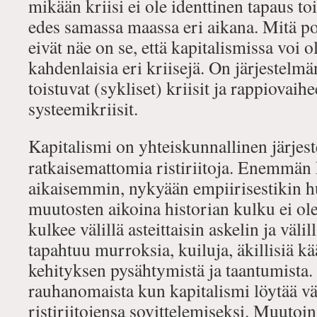
mikään kriisi ei ole identtinen tapaus toi
edes samassa maassa eri aikana. Mitä por
eivät näe on se, että kapitalismissa voi o
kahdenlaisia eri kriisejä. On järjestelm
toistuvat (sykliset) kriisit ja rappiovaihe
systeemikriisit.
Kapitalismi on yhteiskunnallinen järjes
ratkaisemattomia ristiriitoja. Enemmän
aikaisemmin, nykyään empiirisestikin h
muutosten aikoina historian kulku ei ole
kulkee välillä asteittaisin askelin ja väli
tapahtuu murroksia, kuiluja, äkillisiä kää
kehityksen pysähtymistä ja taantumista.
rauhanomaista kun kapitalismi löytää v
ristiriitojensa sovittelemiseksi. Muutoi