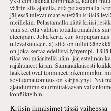
yksi elin lakkaa toimimasta, kaikki muu
väärin siis ajatella, että pelastamalla Kr
jäljessä tulevat maat estetään kriisiä lev
meillekin. Pelastamalla näitä kriisipesä
vain se, että välitön totaaliromahdus sii
eteenpäin. Joka kerta kun loppupamaus o
tulevaisuuteen, a) siitä on tullut äänekk
on joka kertaa edellistä lyhyempi. Tällä 
tilaa voi määritellä näin: järjestelmän kai
räjähtäneet käsin. Samanaikaisesti kaikki
lääkkeet ovat toimineet pikemminkin niin,
sovittamattomuus on kärjistynyt. Nyt ma
ajaudumme suurmittakaavan vallankumo
konflikteihin.
Kriisin ilmaisimet tässä vaiheessa