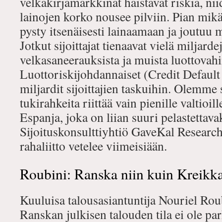
velkakirjamarkkinat haistavat riskiä, n
lainojen korko nousee pilviin. Pian mikä
pysty itsenäisesti lainaamaan ja joutu
Jotkut sijoittajat tienaavat vielä miljard
velkasaneerauksista ja muista luottovahi
Luottoriskijohdannaiset (Credit Default
miljardit sijoittajien taskuihin. Olemme s
tukirahkeita riittää vain pienille valtioil
Espanja, joka on liian suuri pelastettava
Sijoituskonsulttiyhtiö GaveKal Resear
rahaliitto vetelee viimeisiään.
Roubini: Ranska niin kuin Kreikk
Kuuluisa talousasiantuntija Nouriel Roubi
Ranskan julkisen talouden tila ei ole 