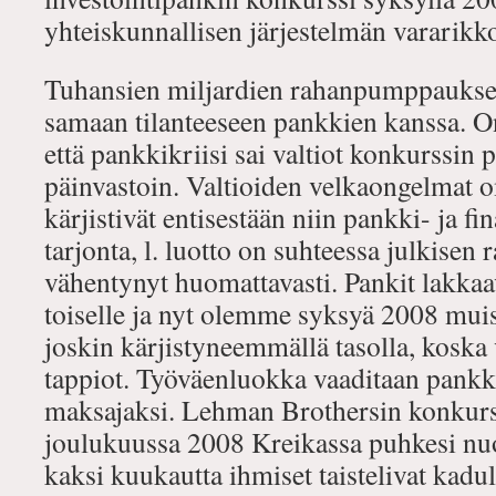
yhteiskunnallisen järjestelmän vararikk
Tuhansien miljardien rahanpumppaukset 
samaan tilanteeseen pankkien kanssa. O
että pankkikriisi sai valtiot konkurssin p
päinvastoin. Valtioiden velkaongelmat 
kärjistivät entisestään niin pankki- ja fi
tarjonta, l. luotto on suhteessa julkisen 
vähentynyt huomattavasti. Pankit lakkaa
toiselle ja nyt olemme syksyä 2008 muist
joskin kärjistyneemmällä tasolla, koska v
tappiot. Työväenluokka vaaditaan pankk
maksajaksi. Lehman Brothersin konkurs
joulukuussa 2008 Kreikassa puhkesi nu
kaksi kuukautta ihmiset taistelivat kadul