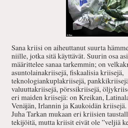
Sana kriisi on aiheuttanut suurta häm
niille, jotka sitä käyttävät. Suurin osa as
määrittelee sanaa tarkemmin; on velkakr
asuntolainakriisejä, fiskaalisia kriisejä,
teknologiankuplakriisejä, pankkikriisejä,
valuuttakriisejä, pörssikriisejä, öljykriis
eri maiden kriisejä: on Kreikan, Latina
Venäjän, Irlannin ja Kaukoidän kriisejä. 
Juha Tarkan mukaan eri kriisien taustalla
tekijöitä, mutta kriisit eivät ole ”veljiä 