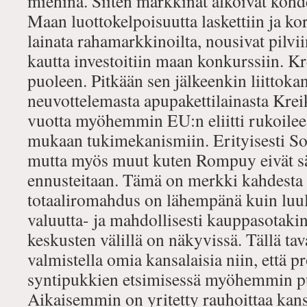
miehinä. Siiten markkinat alkoivat kohd
Maan luottokelpoisuutta laskettiin ja kor
lainata rahamarkkinoilta, nousivat pilvi
kautta investoitiin maan konkurssiin. K
puoleen. Pitkään sen jälkeenkin liittokan
neuvottelemasta apupakettilainasta Krei
vuotta myöhemmin EU:n eliitti rukoilee
mukaan tukimekanismiin. Erityisesti So
mutta myös muut kuten Rompuy eivät sä
ennusteitaan. Tämä on merkki kahdesta 
totaaliromahdus on lähempänä kuin luu
valuutta- ja mahdollisesti kauppasotakin
keskusten välillä on näkyvissä. Tällä tav
valmistella omia kansalaisia niin, että 
syntipukkien etsimisessä myöhemmin p
Aikaisemmin on yritetty rauhoittaa kansa