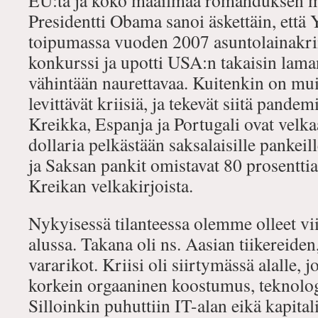
EU:ta ja koko maailmaa romahduksen 
Presidentti Obama sanoi äskettäin, että 
toipumassa vuoden 2007 asuntolainakrii
konkurssi ja upotti USA:n takaisin lama
vähintään naurettavaa. Kuitenkin on mui
levittävät kriisiä, ja tekevät siitä pand
Kreikka, Espanja ja Portugali ovat velk
dollaria pelkästään saksalaisille pankeil
ja Saksan pankit omistavat 80 prosentti
Kreikan velkakirjoista.
Nykyisessä tilanteessa olemme olleet v
alussa. Takana oli ns. Aasian tiikereiden
vararikot. Kriisi oli siirtymässä alalle,
korkein orgaaninen koostumus, teknolog
Silloinkin puhuttiin IT-alan eikä kapital