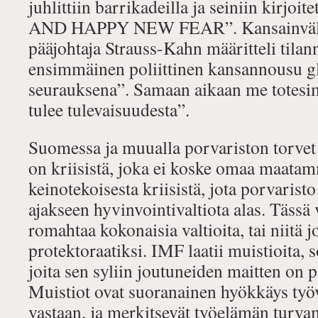
juhlittiin barrikadeilla ja seiniin kirj
AND HAPPY NEW FEAR”. Kansainvälis
pääjohtaja Strauss-Kahn määritteli tilan
ensimmäinen poliittinen kansannousu gl
seurauksena”. Samaan aikaan me totes
tulee tulevaisuudesta”.
Suomessa ja muualla porvariston torvet 
on kriisistä, joka ei koske omaa maat
keinotekoisesta kriisistä, jota porvarist
ajakseen hyvinvointivaltiota alas. Tässä 
romahtaa kokonaisia valtioita, tai niitä
protektoraatiksi. IMF laatii muistioita, so
joita sen syliin joutuneiden maitten on 
Muistiot ovat suoranainen hyökkäys työ
vastaan, ja merkitsevät työelämän turv