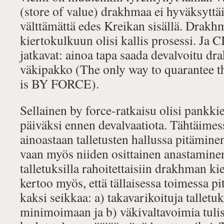
(store of value) drakhmaa ei hyväksyttäis
välttämättä edes Kreikan sisällä. Drak
kiertokulkuun olisi kallis prosessi. Ja C
jatkavat: ainoa tapa saada devalvoitu dr
väkipakko (The only way to quarantee th
is BY FORCE).
Sellainen by force-ratkaisu olisi pankk
päiväksi ennen devalvaatiota. Tähtäimessä
ainoastaan talletusten hallussa pitämin
vaan myös niiden osittainen anastaminen
talletuksilla rahoitettaisiin drakhman ki
kertoo myös, että tällaisessa toimessa p
kaksi seikkaa: a) takavarikoituja talletuk
minimoimaan ja b) väkivaltavoimia tulis