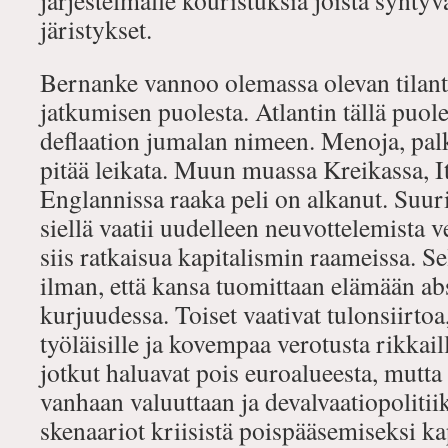
järjestelmälle kouristuksia joista syntyvä
järistykset.
Bernanke vannoo olemassa olevan tilante
jatkumisen puolesta. Atlantin tällä puo
deflaation jumalan nimeen. Menoja, palk
pitää leikata. Muun muassa Kreikassa, Ita
Englannissa raaka peli on alkanut. Suu
siellä vaatii uudelleen neuvottelemista
siis ratkaisua kapitalismin raameissa. 
ilman, että kansa tuomittaan elämään ab
kurjuudessa. Toiset vaativat tulonsiirto
työläisille ja kovempaa verotusta rikkai
jotkut haluavat pois euroalueesta, mutta 
vanhaan valuuttaan ja devalvaatiopoliti
skenaariot kriisistä poispääsemiseksi ka