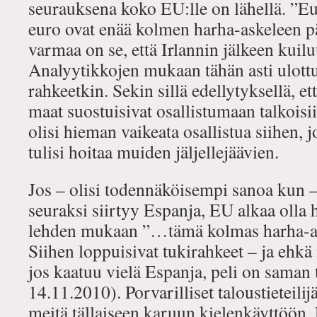
seurauksena koko EU:lle on lähellä. ”Eur
euro ovat enää kolmen harha-askeleen pä
varmaa on se, että Irlannin jälkeen kuil
Analyytikkojen mukaan tähän asti ulottu
rahkeetkin. Sekin sillä edellytyksellä, e
maat suostuisivat osallistumaan talkoisii
olisi hieman vaikeata osallistua siihen, 
tulisi hoitaa muiden jäljellejäävien.
Jos – olisi todennäköisempi sanoa kun –
seuraksi siirtyy Espanja, EU alkaa olla 
lehden mukaan ”…tämä kolmas harha-aske
Siihen loppuisivat tukirahkeet – ja ehkä
jos kaatuu vielä Espanja, peli on saman 
14.11.2010). Porvarilliset taloustieteilijä
meitä tällaiseen karuun kielenkäyttöön