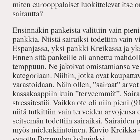
miten eurooppalaiset luokittelevat itse
sairautta?
Ensinnäkin pankeista valittiin vain pieni
pankkia. Niistä sairaiksi todettiin vain v
Espanjassa, yksi pankki Kreikassa ja yk
Ennen sitä pankeille oli annettu mahdol
temppuun. Ne jakoivat omistamiansa vel
kategoriaan. Niihin, jotka ovat kaupattav
varastoidaan. Näin ollen, ”sairaat” arvot 
kassakaappiin kuin ”terveemmät”. Sairais
stressitestiä. Vaikka ote oli niin pieni (
niitä tutkittiin vain terveiden arvojensa os
seitsemän todettiin sairaiksi. Sairaiden
myös mielenkiintoinen. Kuvio Kreikka 
sanottu Bermudan kolmioksi.