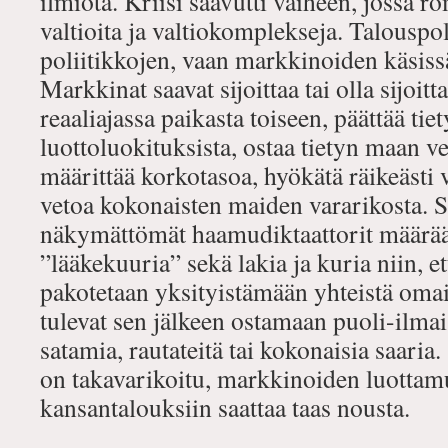
ilmiötä. Kriisi saavutti vaiheen, jossa 
valtioita ja valtiokomplekseja. Talouspol
poliitikkojen, vaan markkinoiden käsissä
Markkinat saavat sijoittaa tai olla sijoit
reaaliajassa paikasta toiseen, päättää ti
luottoluokituksista, ostaa tietyn maan vel
määrittää korkotasoa, hyökätä räikeästi 
vetoa kokonaisten maiden vararikosta. S
näkymättömät haamudiktaattorit määrää
”lääkekuuria” sekä lakia ja kuria niin, et
pakotetaan yksityistämään yhteistä oma
tulevat sen jälkeen ostamaan puoli-ilmai
satamia, rautateitä tai kokonaisia saaria
on takavarikoitu, markkinoiden luotta
kansantalouksiin saattaa taas nousta.