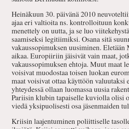
Heinäkuun 30. päivänä 2010 neuvoteltiin 
ajaa eri valtioita ns. kontrolloituun kon
menettely on uutta, ja se luo viitekehyst
saamiseksi legitiimiksi. Osana sitä suu
vakaussopimuksen uusiminen. Eletään Ma
aikaa. Europiiriin jäisivät vain maat, j
vakaussopimuksen ehtoja. Muut maat lent
voisivat muodostaa toisen luokan eurom
maat voisivat ottaa käyttöön valuutaksi 
yhteydessä ollaan luomassa uusia rakente
Pariisin klubin tapaiselle kuviolla olisi 
viedä yksipuolisesti osa jäsenmaiden tul
Kriisin laajentuminen poliittiselle tasoll