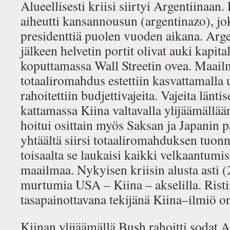
Alueellisesti kriisi siirtyi Argentiinaa
aiheutti kansannousun (argentinazo), jok
presidenttiä puolen vuoden aikana. Arg
jälkeen helvetin portit olivat auki kapital
koputtamassa Wall Streetin ovea. Maailm
totaaliromahdus estettiin kasvattamalla 
rahoitettiin budjettivajeita. Vajeita länt
kattamassa Kiina valtavalla ylijäämällä
hoitui osittain myös Saksan ja Japanin 
yhtäältä siirsi totaaliromahduksen tuo
toisaalta se laukaisi kaikki velkaantumi
maailmaa. Nykyisen kriisin alusta asti (
murtumia USA – Kiina – akselilla. Risti
tasapainottavana tekijänä Kiina–ilmiö o
Kiinan ylijäämällä Bush rahoitti sodat A