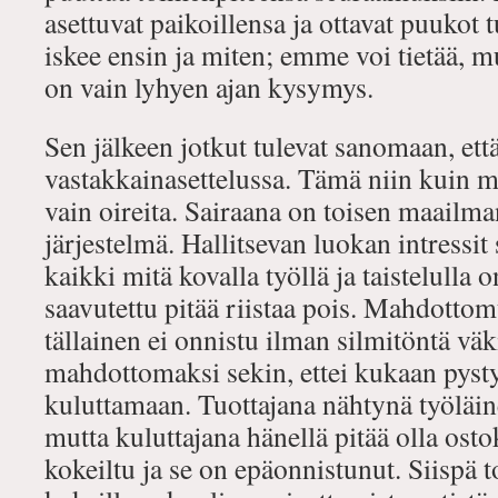
asettuvat paikoillensa ja ottavat puukot
iskee ensin ja miten; emme voi tietää, 
on vain lyhyen ajan kysymys.
Sen jälkeen jotkut tulevat sanomaan, ett
vastakkainasettelussa. Tämä niin kuin m
vain oireita. Sairaana on toisen maailm
järjestelmä. Hallitsevan luokan intressit 
kaikki mitä kovalla työllä ja taistelulla
saavutettu pitää riistaa pois. Mahdottomu
tällainen ei onnistu ilman silmitöntä väk
mahdottomaksi sekin, ettei kukaan pysty
kuluttamaan. Tuottajana nähtynä työläin
mutta kuluttajana hänellä pitää olla ost
kokeiltu ja se on epäonnistunut. Siispä t