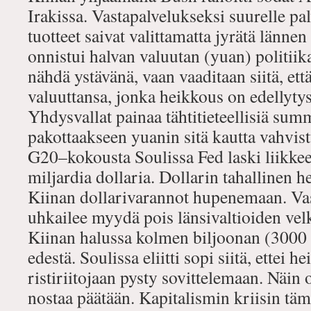
Irakissa. Vastapalvelukseksi suurelle pa
tuotteet saivat valittamatta jyrätä länne
onnistui halvan valuutan (yuan) politiik
nähdä ystävänä, vaan vaaditaan siitä, ett
valuuttansa, jonka heikkous on edellytys
Yhdysvallat painaa tähtitieteellisiä summ
pakottaakseen yuanin sitä kautta vahvi
G20–kokousta Soulissa Fed laski liikkee
miljardia dollaria. Dollarin tahallinen 
Kiinan dollarivarannot hupenemaan. Vas
uhkailee myydä pois länsivaltioiden velk
Kiinan halussa kolmen biljoonan (3000 
edestä. Soulissa eliitti sopi siitä, ettei he
ristiriitojaan pysty sovittelemaan. Näin 
nostaa päätään. Kapitalismin kriisin t