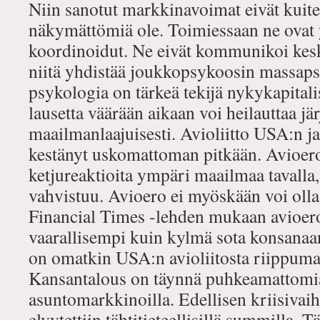
Niin sanotut markkinavoimat eivät kuit
näkymättömiä ole. Toimiessaan ne ovat 
koordinoidut. Ne eivät kommunikoi kes
niitä yhdistää joukkopsykoosin massaps
psykologia on tärkeä tekijä nykykapitali
lausetta väärään aikaan voi heilauttaa jä
maailmanlaajuisesti. Avioliitto USA:n ja
kestänyt uskomattoman pitkään. Avioero
ketjureaktioita ympäri maailmaa tavalla,
vahvistuu. Avioero ei myöskään voi oll
Financial Times -lehden mukaan avioer
vaarallisempi kuin kylmä sota konsanaan
on omatkin USA:n avioliitosta riippum
Kansantalous on täynnä puhkeamattomia 
asuntomarkkinoilla. Edellisen kriisivai
elvytettiin tähtitieteellisillä summilla. T