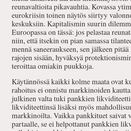
reunavaltioita pikavauhtia. Kovassa ytim
eurokriisin toinen näytös siirtyy valonn
keskuksiin. Kapitalismin suurin dilemm
Euroopassa on tässä: jos pelastaa reuna
niin, että itsekin on pian samassa tilante
mennä saneeraukseen, sen jälkeen pitää 
rajojen sisään, hyväksyä protektionismin
teroittaa omiakin puukkoja.
Käytännössä kaikki kolme maata ovat ku
rahoitus ei onnistu markkinoiden kautta
julkinen valta tuki pankkien likviditeett
likviditeettinsä lisäksi myös mahdollisu
markkinoilta. Vaikka pankkituet saivat v
partaalle, se ei helpottanut pankkien lik