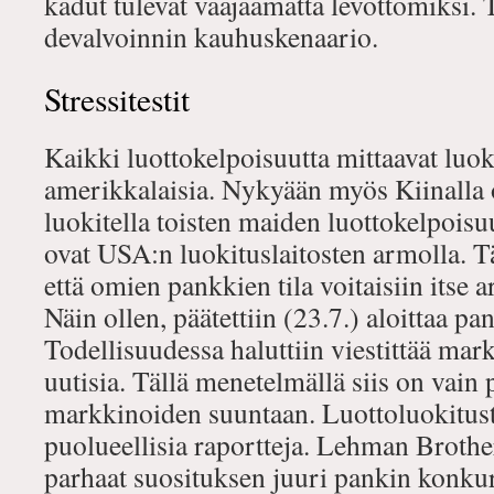
kadut tulevat vääjäämättä levottomiksi.
devalvoinnin kauhuskenaario.
Stressitestit
Kaikki luottokelpoisuutta mittaavat luok
amerikkalaisia. Nykyään myös Kiinalla
luokitella toisten maiden luottokelpoisu
ovat USA:n luokituslaitosten armolla. Täs
että omien pankkien tila voitaisiin itse 
Näin ollen, päätettiin (23.7.) aloittaa pan
Todellisuudessa haluttiin viestittää mar
uutisia. Tällä menetelmällä siis on vai
markkinoiden suuntaan. Luottoluokitust
puolueellisia raportteja. Lehman Brother
parhaat suosituksen juuri pankin konkur