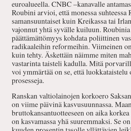
euroalueella. CNBC –kanavalle antamass
Roubini arvioi, että monessa suhteessa 
samansuuntaiset kuin Kreikassa tai Irlann
vajonnut yhtä syvälle kuiluun. Roubinia
päättämättömyys kohdata poliittinen vas
radikaaleihin reformeihin. Viimeinen o
kuin tehty. Äskettäin näimme miten ma
vastarinta taisteli kadulla. Mitä porvaril
voi ymmärtää on se, että luokkataistelu 
prosesseja.
Ranskan valtiolainojen korkoero Saksan 
on viime päivinä kasvusuunnassa. Maan
bruttokansantuotteeseen on aika korkea 
on kasvamassa yhä suuremmaksi. Se on 
kuuden prosentin tasolle yllättävien lei