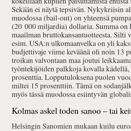
kokeillaan kuplien paisuttamista entistä
Sekään ei näytä tepsivän. Nykykriisin al
muodossa (bail-out) on yhteensä pumpa
(20 000 miljardia) dollaria. Summa on
maailman bruttokansantuotteesta. Silti
esim. USA:n ulkomaanvelka on yli kaksi
budjettivaje viime keväänä oli noin 13 p
troikan valvontaan maa joutui leikkaama
työntekijöiden palkkoja kovalla kädellä, 
prosenttia. Lopputuloksena puolen vuod
miltei 15 prosenttiin. Tämä on sodanjälk
myös tässä muodossa esiintyvän globali
Kolmas askel toden sanoo – tai keit
Helsingin Sanomien mukaan kuilu euroal