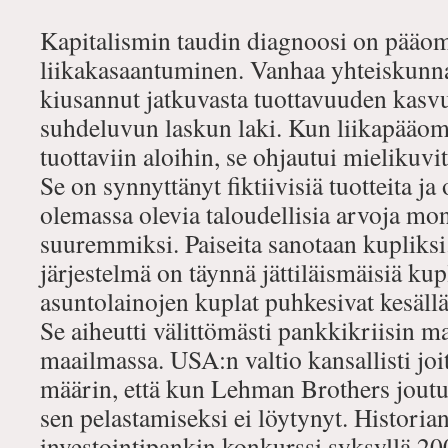
Kapitalismin taudin diagnoosi on pääo
liikakasaantuminen. Vanhaa yhteiskunnal
kiusannut jatkuvasta tuottavuuden kasvu
suhdeluvun laskun laki. Kun liikapääomaa
tuottaviin aloihin, se ohjautui mielikuvit
Se on synnyttänyt fiktiivisiä tuotteita ja
olemassa olevia taloudellisia arvoja mon
suuremmiksi. Paiseita sanotaan kupliksi.
järjestelmä on täynnä jättiläismäisiä kup
asuntolainojen kuplat puhkesivat kesäll
Se aiheutti välittömästi pankkikriisin m
maailmassa. USA:n valtio kansallisti joi
määrin, että kun Lehman Brothers joutui
sen pelastamiseksi ei löytynyt. Histori
investointipankin konkurssi syksyllä 20