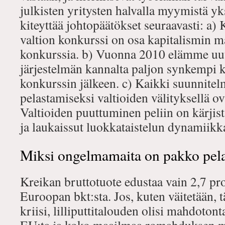
julkisten yritysten halvalla myymistä yk
kiteyttää johtopäätökset seuraavasti: a) 
valtion konkurssi on osa kapitalismin m
konkurssia. b) Vuonna 2010 elämme uutt
järjestelmän kannalta paljon synkempi k
konkurssin jälkeen. c) Kaikki suunnitelm
pelastamiseksi valtioiden välityksellä o
Valtioiden puuttuminen peliin on kärjist
ja laukaissut luokkataistelun dynamiikka
Miksi ongelmamaita on pakko pela
Kreikan bruttotuote edustaa vain 2,7 pr
Euroopan bkt:sta. Jos, kuten väitetään, 
kriisi, lilliputtitalouden olisi mahdoto