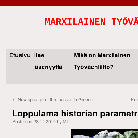
MARXILAINEN TYÖV
Etusivu
Hae
Mikä on Marxilainen
Skip
jäsenyyttä
Työväenliitto?
to
content
←
New upsurge of the masses in Greece
Kri
Loppulama historian parametr
Posted on
28.12.2010
by
MTL