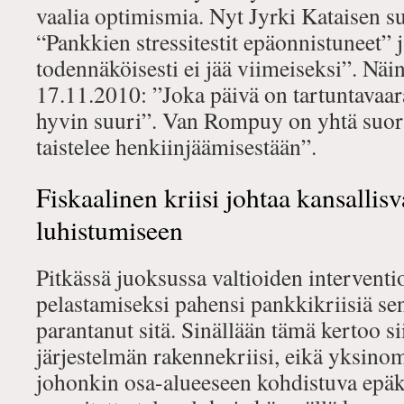
vaalia optimismia. Nyt Jyrki Kataisen s
“Pankkien stressitestit epäonnistuneet” ja
todennäköisesti ei jää viimeiseksi”. Näin
17.11.2010: ”Joka päivä on tartuntavaara
hyvin suuri”. Van Rompuy on yhtä suo
taistelee henkiinjäämisestään”.
Fiskaalinen kriisi johtaa kansallisv
luhistumiseen
Pitkässä juoksussa valtioiden intervent
pelastamiseksi pahensi pankkikriisiä sen 
parantanut sitä. Sinällään tämä kertoo si
järjestelmän rakennekriisi, eikä yksino
johonkin osa-alueeseen kohdistuva ep