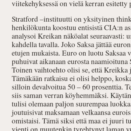
viitekehyksessä on vielä kerran esitetty 
Stratford –instituutti on yksityinen thin
henkilökunta koostuu entisistä CIA:n asi
analysoi Kreikan näköalat seuraavasti: 
kahdella tavalla. Joko Saksa jättää euron
etujen mukaista. Euro on luotu Saksaa v
puhuivat aikanaan eurosta naamioituna
Toinen vaihtoehto olisi se, että Kreikka 
Tämäkään ratkaisu ei olisi helppo, kosk
silloin devalvoitua 50 – 60 prosenttia. T
siis saman verran köyhemmäksi. Käytän
tulisi olemaan paljon suurempaa luokkaa
joutuisivat maksamaan velkaansa euroissa
omistaisi. Tämä siksi että maa ei juuri tu
vienti on muutenkin tyrehtynyt laman v