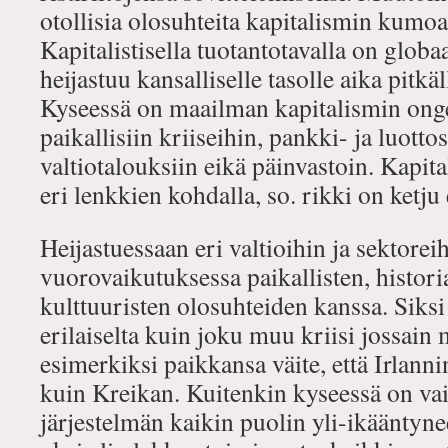
otollisia olosuhteita kapitalismin kumo
Kapitalistisella tuotantotavalla on glob
heijastuu kansalliselle tasolle aika pitkäl
Kyseessä on maailman kapitalismin ongel
paikallisiin kriiseihin, pankki- ja luotto
valtiotalouksiin eikä päinvastoin. Kapit
eri lenkkien kohdalla, so. rikki on ketju 
Heijastuessaan eri valtioihin ja sektore
vuorovaikutuksessa paikallisten, historia
kulttuuristen olosuhteiden kanssa. Siksi 
erilaiselta kuin joku muu kriisi jossain 
esimerkiksi paikkansa väite, että Irlanni
kuin Kreikan. Kuitenkin kyseessä on vain
järjestelmän kaikin puolin yli-ikääntyn