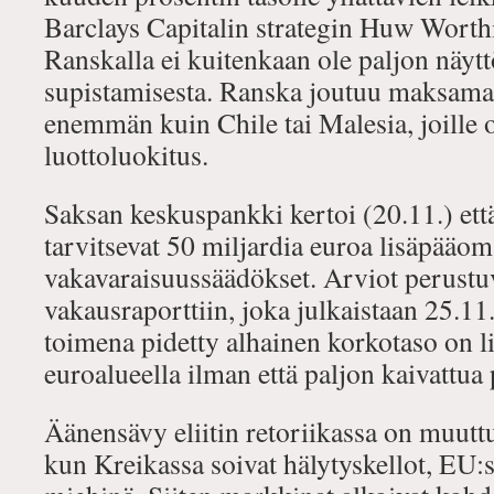
Barclays Capitalin strategin Huw Wort
Ranskalla ei kuitenkaan ole paljon näyt
supistamisesta. Ranska joutuu maksama
enemmän kuin Chile tai Malesia, joille 
luottoluokitus.
Saksan keskuspankki kertoi (20.11.) ett
tarvitsevat 50 miljardia euroa lisäpääoma
vakavaraisuussäädökset. Arviot perust
vakausraporttiin, joka julkaistaan 25.1
toimena pidetty alhainen korkotaso on l
euroalueella ilman että paljon kaivattua p
Äänensävy eliitin retoriikassa on muuttu
kun Kreikassa soivat hälytyskellot, EU:s