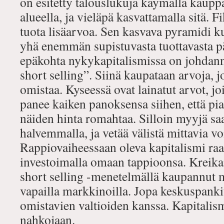
on esitetty talouslukuja käymällä kaupp
alueella, ja vieläpä kasvattamalla sitä. 
tuota lisäarvoa. Sen kasvava pyramidi k
yhä enemmän supistuvasta tuottavasta 
epäkohta nykykapitalismissa on johdan
short selling”. Siinä kaupataan arvoja, jo
omistaa. Kyseessä ovat lainatut arvot, j
panee kaiken panoksensa siihen, että p
näiden hinta romahtaa. Silloin myyjä saa
halvemmalla, ja vetää välistä mittavia voi
Rappiovaiheessaan oleva kapitalismi ra
investoimalla omaan tappioonsa. Kreik
short selling -menetelmällä kaupannut 
vapailla markkinoilla. Jopa keskuspankit 
omistavien valtioiden kanssa. Kapitalis
nahkojaan.