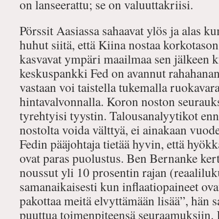
on lanseerattu; se on valuuttakriisi.
Pörssit Aasiassa sahaavat ylös ja alas ku
huhut siitä, että Kiina nostaa korkotason
kasvavat ympäri maailmaa sen jälkeen
keskuspankki Fed on avannut rahahanansa
vastaan voi taistella tukemalla ruokavar
hintavalvonnalla. Koron noston seurauk
tyrehtyisi tyystin. Talousanalyytikot enn
nostolta voida välttyä, ei ainakaan vuo
Fedin pääjohtaja tietää hyvin, että hyök
ovat paras puolustus. Ben Bernanke kert
noussut yli 10 prosentin rajan (reaalilu
samanaikaisesti kun inflaatiopaineet ov
pakottaa meitä elvyttämään lisää”, hän s
puuttua toimenpiteensä seuraamuksiin. 