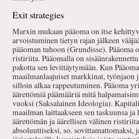
Exit strategies
Marxin mukaan pääoma on itse kehittyvä
arvoistuminen tietyn rajan jälkeen vääj
pääoman tuhoon (Grundisse). Pääoma on
ristiriita. Pääomalla on sisäänrakennett
pakotta sen levittäytymään. Kun Pääoma
maailmanlaajuiset markkinat, työnjaon j
silloin alkaa rappeutuminen. Pääoma yrit
äärettömiä päämääriä mitä halpamaisim
vuoksi (Saksalainen Ideologia). Kapital
maailman laittaakseen sen taskuunsa ja
äärettömän ja äärellisen välinen ristirii
absoluuttiseksi, so. sovittamattomaksi, j