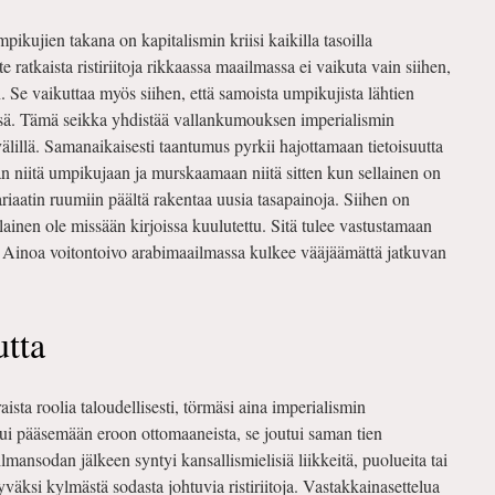
kujien takana on kapitalismin kriisi kaikilla tasoilla
ratkaista ristiriitoja rikkaassa maailmassa ei vaikuta vain siihen,
 Se vaikuttaa myös siihen, että samoista umpikujista lähtien
ssä. Tämä seikka yhdistää vallankumouksen imperialismin
illä. Samanaikaisesti taantumus pyrkii hajottamaan tietoisuutta
an niitä umpikujaan ja murskaamaan niitä sitten kun sellainen on
ariaatin ruumiin päältä rakentaa uusia tasapainoja. Siihen on
llainen ole missään kirjoissa kuulutettu. Sitä tulee vastustamaan
. Ainoa voitontoivo arabimaailmassa kulkee vääjäämättä jatkuvan
utta
aista roolia taloudellisesti, törmäsi aina imperialismin
ui pääsemään eroon ottomaaneista, se joutui saman tien
mansodan jälkeen syntyi kansallismielisiä liikkeitä, puolueita tai
hyväksi kylmästä sodasta johtuvia ristiriitoja. Vastakkainasettelua