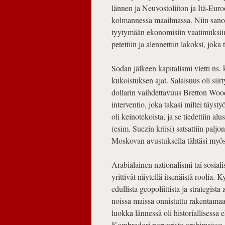
lännen ja Neuvostoliiton ja Itä-Euro
kolmannessa maailmassa. Niin sanot
tyytymään ekonomisiin vaatimuksiin
petettiin ja alennettiin lakoksi, joka
Sodan jälkeen kapitalismi vietti ns
kukoistuksen ajat. Salaisuus oli sii
dollarin vaihdettavuus Bretton Wood
interventio, joka takasi miltei täys
oli keinotekoista, ja se tiedettiin al
(esim. Suezin kriisi) satsattiin palj
Moskovan avustuksella tähtäsi myös 
Arabialainen nationalismi tai sosia
yrittivät näytellä itsenäistä roolia. 
edullista geopoliittista ja strategist
noissa maissa onnistuttu rakentamaan
luokka lännessä oli historiallisessa eh
Kombradori porvaristo arabimaissa ol