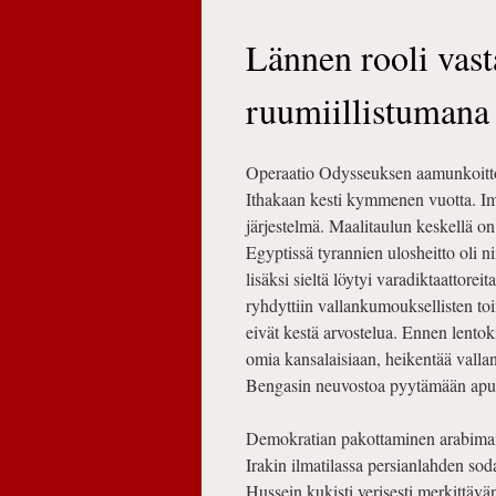
Lännen rooli vas
ruumiillistumana
Operaatio Odysseuksen aamunkoitto
Ithakaan kesti kymmenen vuotta. Imp
järjestelmä. Maalitaulun keskellä o
Egyptissä tyrannien ulosheitto oli ni
lisäksi sieltä löytyi varadiktaattorei
ryhdyttiin vallankumouksellisten to
eivät kestä arvostelua. Ennen lentoki
omia kansalaisiaan, heikentää vall
Bengasin neuvostoa pyytämään apua
Demokratian pakottaminen arabimaih
Irakin ilmatilassa persianlahden so
Hussein kukisti verisesti merkittävä