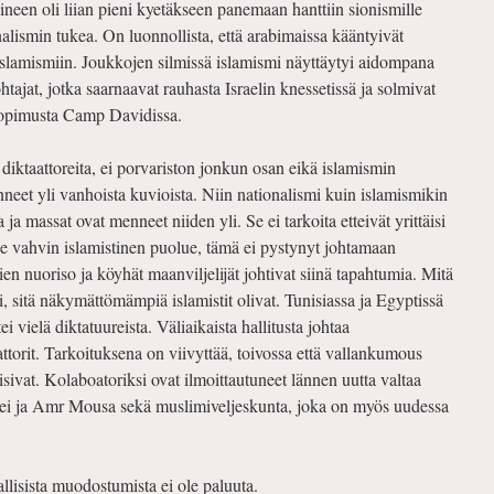
een oli liian pieni kyetäkseen panemaan hanttiin sionismille
alismin tukea. On luonnollista, että arabimaissa kääntyivät
 islamismiin. Joukkojen silmissä islamismi näyttäytyi aidompana
ohtajat, jotka saarnaavat rauhasta Israelin knessetissä ja solmivat
opimusta Camp Davidissa.
iktaattoreita, ei porvariston jonkun osan eikä islamismin
eet yli vanhoista kuvioista. Niin nationalismi kuin islamismikin
a ja massat ovat menneet niiden yli. Se ei tarkoita etteivät yrittäisi
nee vahvin islamistinen puolue, tämä ei pystynyt johtamaan
n nuoriso ja köyhät maanviljelijät johtivat siinä tapahtumia. Mitä
 sitä näkymättömämpiä islamistit olivat. Tunisiassa ja Egyptissä
i vielä diktatuureista. Väliaikaista hallitusta johtaa
ttorit. Tarkoituksena on viivyttää, toivossa että vallankumous
tuisivat. Kolaboatoriksi ovat ilmoittautuneet lännen uutta valtaa
radei ja Amr Mousa sekä muslimiveljeskunta, joka on myös uudessa
llisista muodostumista ei ole paluuta.