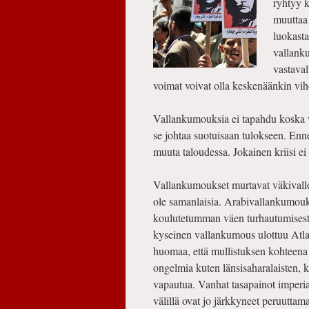
ryhtyy 
muuttaa 
luokast
vallanku
vastava
voimat voivat olla keskenäänkin viho
Vallankumouksia ei tapahdu koska 
se johtaa suotuisaan tulokseen. Enn
muuta taloudessa. Jokainen kriisi 
Vallankumoukset murtavat väkivalloi
ole samanlaisia. Arabivallankumouks
koulutetumman väen turhautumisesta
kyseinen vallankumous ulottuu Atlant
huomaa, että mullistuksen kohteena 
ongelmia kuten länsisaharalaisten, ku
vapautua. Vanhat tasapainot imperial
välillä ovat jo järkkyneet peruuttam