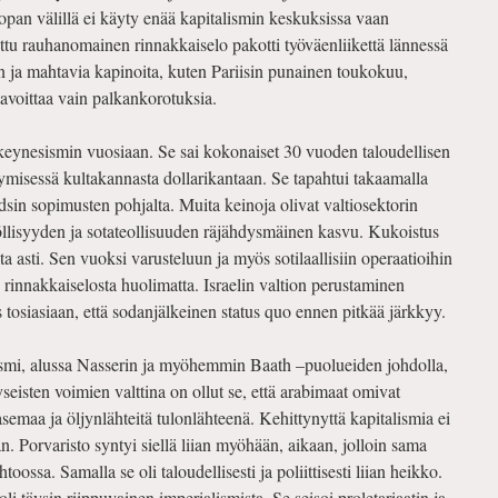
opan välillä ei käyty enää kapitalismin keskuksissa vaan
tu rauhanomainen rinnakkaiselo pakotti työväenliikettä lännessä
 ja mahtavia kapinoita, kuten Pariisin punainen toukokuu,
 tavoittaa vain palkankorotuksia.
. keynesismin vuosiaan. Se sai kokonaiset 30 vuoden taloudellisen
rtymisessä kultakannasta dollarikantaan. Se tapahtui takaamalla
sin sopimusten pohjalta. Muita keinoja olivat valtiosektorin
työllisyyden ja sotateollisuuden räjähdysmäinen kasvu. Kukoistus
usta asti. Sen vuoksi varusteluun ja myös sotilaallisiin operaatioihin
on rinnakkaiselosta huolimatta. Israelin valtion perustaminen
tosiasiaan, että sodanjälkeinen status quo ennen pitkää järkkyy.
lismi, alussa Nasserin ja myöhemmin Baath –puolueiden johdolla,
Kyseisten voimien valttina on ollut se, että arabimaat omivat
a asemaa ja öljynlähteitä tulonlähteenä. Kehittynyttä kapitalismia ei
. Porvaristo syntyi siellä liian myöhään, aikaan, jolloin sama
toossa. Samalla se oli taloudellisesti ja poliittisesti liian heikko.
i täysin riippuvainen imperialismista. Se seisoi proletariaatin ja