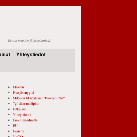
Eroon kriisien järjestelmästä!
aisut
Yhteystiedot
Etusivu
Hae jäsenyyttä
Mikä on Marxilainen Työväenliitto?
Työväen mielipide
Julkaisut
Yhteystiedot
Linkit maailmalle
EU
Fasismi
NATO