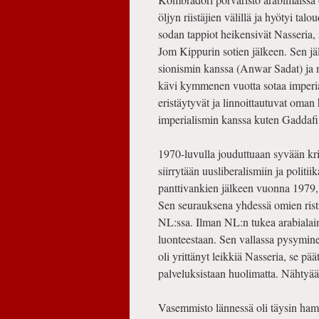
öljyn riistäjien välillä ja hyötyi talo
sodan tappiot heikensivät Nasseria, 
Jom Kippurin sotien jälkeen. Sen jä
sionismin kanssa (Anwar Sadat) ja
kävi kymmenen vuotta sotaa imperial
eristäytyvät ja linnoittautuvat oman 
imperialismin kanssa kuten Gaddafi
1970-luvulla jouduttuaan syvään kri
siirrytään uusliberalismiin ja politi
panttivankien jälkeen vuonna 1979, 
Sen seurauksena yhdessä omien ristir
NL:ssa. Ilman NL:n tukea arabialain
luonteestaan. Sen vallassa pysymin
oli yrittänyt leikkiä Nasseria, se pä
palveluksistaan huolimatta. Nähtyään
Vasemmisto lännessä oli täysin hampa