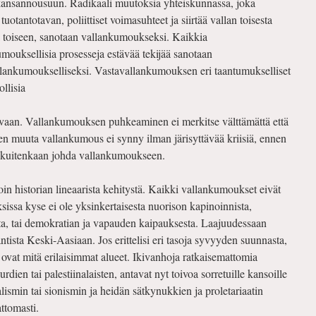
kansannousuun. Radikaali muutoksia yhteiskunnassa, joka
tuotantotavan, poliittiset voimasuhteet ja siirtää vallan toisesta
a toiseen, sanotaan vallankumoukseksi. Kaikkia
mouksellisia prosesseja estävää tekijää sanotaan
llankumoukselliseksi. Vastavallankumouksen eri taantumukselliset
llisia
vaan. Vallankumouksen puhkeaminen ei merkitse välttämättä että
en muuta vallankumous ei synny ilman järisyttävää kriisiä, ennen
ei kuitenkaan johda vallankumoukseen.
n historian lineaarista kehitystä. Kaikki vallankumoukset eivät
issa kyse ei ole yksinkertaisesta nuorison kapinoinnista,
, tai demokratian ja vapauden kaipauksesta. Laajuudessaan
ista Keski-Aasiaan. Jos erittelisi eri tasoja syvyyden suunnasta,
ovat mitä erilaisimmat alueet. Ikivanhoja ratkaisemattomia
rdien tai palestiinalaisten, antavat nyt toivoa sorretuille kansoille
ismin tai sionismin ja heidän sätkynukkien ja proletariaatin
attomasti.