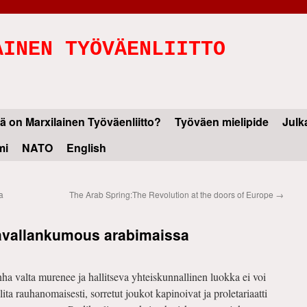
AINEN TYÖVÄENLIITTO
ä on Marxilainen Työväenliitto?
Työväen mielipide
Julk
mi
NATO
English
a
The Arab Spring:The Revolution at the doors of Europe
→
avallankumous arabimaissa
a valta murenee ja hallitseva yhteiskunnallinen luokka ei voi
lita rauhanomaisesti, sorretut joukot kapinoivat ja proletariaatti