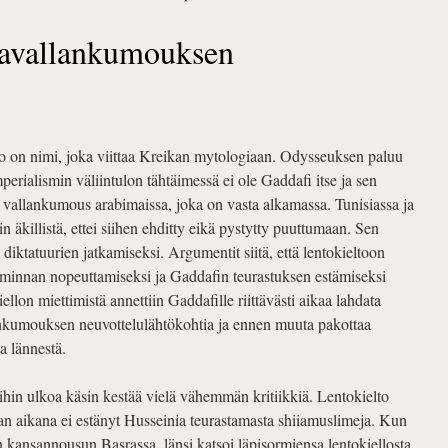
tavallankumouksen
 on nimi, joka viittaa Kreikan mytologiaan. Odysseuksen paluu
erialismin väliintulon tähtäimessä ei ole Gaddafi itse ja sen
n vallankumous arabimaissa, joka on vasta alkamassa. Tunisiassa ja
in äkillistä, ettei siihen ehditty eikä pystytty puuttumaan. Sen
ta diktatuurien jatkamiseksi. Argumentit siitä, että lentokieltoon
iminnan nopeuttamiseksi ja Gaddafin teurastuksen estämiseksi
ellon miettimistä annettiin Gaddafille riittävästi aikaa lahdata
ankumouksen neuvottelulähtökohtia ja ennen muuta pakottaa
 lännestä.
in ulkoa käsin kestää vielä vähemmän kritiikkiä. Lentokielto
dan aikana ei estänyt Husseinia teurastamasta shiiamuslimeja. Kun
n kansannousun Basrassa, länsi katsoi läpisormiensa lentokiellosta