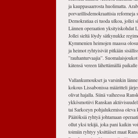
ja kauppasaarrosta huolimatta. Ara
porvarillisdemokraattisia reformeja
Demokratiaa ei tuoda ulkoa, jollei sil
Lännen operaation yksityiskohdat Li
Jollei sieltä löydy sätkynukke regi
Kymmenien heimojen maassa olosuhtee
ja heimot ryhtyisivät pitkään sisälli
”rauhanturvaajia”. Suomalaisjoukot s
kätensä vereen lähettämällä paikalle
Vallankumoukset ja varsinkin lännen
kokous Lissabonissa määritteli jär
olivat hajalla. Siinä vaiheessa Ransk
ykkösmotiivi Ranskan aktiivisuudell
tai Sarkozyn pohjalukemissa oleva k
Päätöksiä ryhtyä johtamaan operaati
ollut yksi tekijä, joka pani kaikin vo
toimiin ryhtyy yksittäiset maat Rans