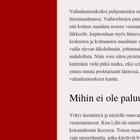
Vallankumouksiksi puhjenneiden umpi
länsimaailmassa. Vaihtoehtojen puute 
että kolmas maailma nousee vastaan.
liikkeelle, kapinoidaan myös länne
keskusten ja kolmannen maailman väl
vailla olevan liikehdinnän, johtama
mahdollista. Näin voisi sitten prolet
kuitenkin vielä pitkä matka, eikä se
ennen muuta proletariaatti lännessä
vallankumouksen kautta.
Mihin ei ole palu
Yritys itsenäistyä ja näytellä omavar
vastustamiseen. Kun Lähi-itä onnist
kolonialismin ikeeseen. Toisen maail
vain upseerijunttia, jotka käyttivät 