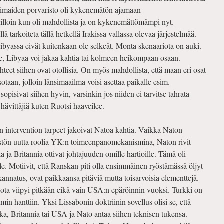
bimaiden porvaristo oli kykenemätön ajamaan
 silloin kun oli mahdollista ja on kykenemättömämpi nyt.
lä tarkoiteta tällä hetkellä Irakissa vallassa olevaa järjestelmää.
byassa eivät kuitenkaan ole selkeät. Monta skenaariota on auki.
me, Libyaa voi jakaa kahtia tai kolmeen heikompaan osaan.
t siihen ovat otollisia. On myös mahdollista, että maan eri osat
ssotaan, jolloin länsimaailma voisi asettaa paikalle esim.
opisivat siihen hyvin, varsinkin jos niiden ei tarvitse tahrata
 hävittäjiä kuten Ruotsi haaveilee.
 intervention tarpeet jakoivat Natoa kahtia. Vaikka Naton
jestön uutta roolia YK:n toimeenpanomekanismina, Naton rivit
a ja Britannia ottivat johtajuuden omille hartioille. Tämä oli
e. Motiivit, että Ranskan piti olla ensimmäinen ryöstämässä öljyt
annatus, ovat paikkaansa pitäviä mutta toisarvoisia elementtejä.
ota viipyi pitkään eikä vain USA:n epäröinnin vuoksi. Turkki on
imin hanttiin. Yksi Lissabonin doktriinin sovellus olisi se, että
ka, Britannia tai USA ja Nato antaa siihen teknisen tukensa.