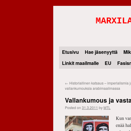
MARXIL
Etusivu
Hae jäsenyyttä
Mik
Skip
Linkit maailmalle
EU
Fasis
to
content
←
Historiallinen katsaus – imperialismia j
vallankumouksia arabimaailmassa
Vallankumous ja vast
Posted on
31.3.2011
by
MTL
Kun vanh
enää hal