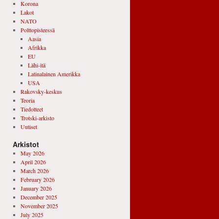
Korona
Lakot
NATO
Polttopisteessä
Aasia
Afrikka
EU
Lähi-itä
Latinalainen Amerikka
USA
Rakovsky-keskus
Teoria
Tiedotteet
Trotski-arkisto
Uutiset
Arkistot
May 2026
April 2026
March 2026
February 2026
January 2026
December 2025
November 2025
July 2025