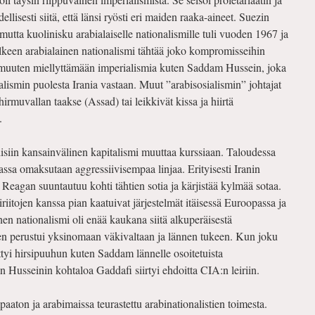
udellisesti siitä, että länsi ryösti eri maiden raaka-aineet. Suezin
mutta kuolinisku arabialaiselle nationalismille tuli vuoden 1967 ja
lkeen arabialainen nationalismi tähtää joko kompromisseihin
 muuten miellyttämään imperialismia kuten Saddam Hussein, joka
ismin puolesta Irania vastaan. Muut ”arabisosialismin” johtajat
hirmuvallan taakse (Assad) tai leikkivät kissa ja hiirtä
.
isiin kansainvälinen kapitalismi muuttaa kurssiaan. Taloudessa
ikassa omaksutaan aggressiivisempaa linjaa. Erityisesti Iranin
Reagan suuntautuu kohti tähtien sotia ja kärjistää kylmää sotaa.
iitojen kanssa pian kaatuivat järjestelmät itäisessä Euroopassa ja
en nationalismi oli enää kaukana siitä alkuperäisestä
en perustui yksinomaan väkivaltaan ja lännen tukeen. Kun joku
ättyi hirsipuuhun kuten Saddam lännelle osoitetuista
 Husseinin kohtaloa Gaddafi siirtyi ehdoitta CIA:n leiriin.
aton ja arabimaissa teurastettu arabinationalistien toimesta.