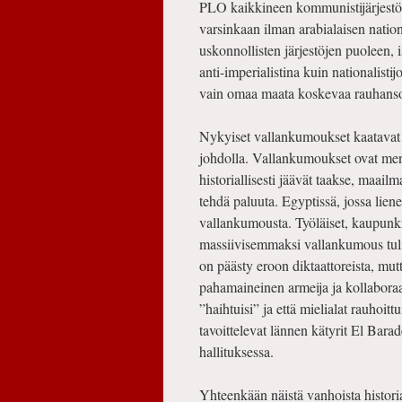
PLO kaikkineen kommunistijärjestöin
varsinkaan ilman arabialaisen nation
uskonnollisten järjestöjen puoleen,
anti-imperialistina kuin nationalistij
vain omaa maata koskevaa rauhans
Nykyiset vallankumoukset kaatavat d
johdolla. Vallankumoukset ovat menn
historiallisesti jäävät taakse, maailm
tehdä paluuta. Egyptissä, jossa lie
vallankumousta. Työläiset, kaupunkie
massiivisemmaksi vallankumous tuli,
on päästy eroon diktaattoreista, mutte
pahamaineinen armeija ja kollaboraa
”haihtuisi” ja että mielialat rauhoit
tavoittelevat lännen kätyrit El Ba
hallituksessa.
Yhteenkään näistä vanhoista historia