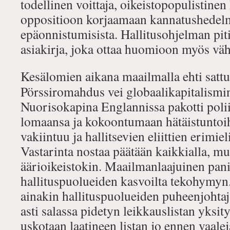
todellinen voittaja, oikeistopopulistinen
oppositioon korjaamaan kannatushedelm
epäonnistumisista. Hallitusohjelman piti
asiakirja, joka ottaa huomioon myös väh
Kesälomien aikana maailmalla ehti sattu
Pörssiromahdus vei globaalikapitalismin
Nuorisokapina Englannissa pakotti poli
lomaansa ja kokoontumaan hätäistuntoi
vakiintuu ja hallitsevien eliittien erimiel
Vastarinta nostaa päätään kaikkialla, mut
äärioikeistokin. Maailmanlaajuinen pan
hallituspuolueiden kasvoilta tekohymyn
ainakin hallituspuolueiden puheenjohtaja
asti salassa pidetyn leikkauslistan yksi
uskotaan laatineen listan jo ennen vaalej