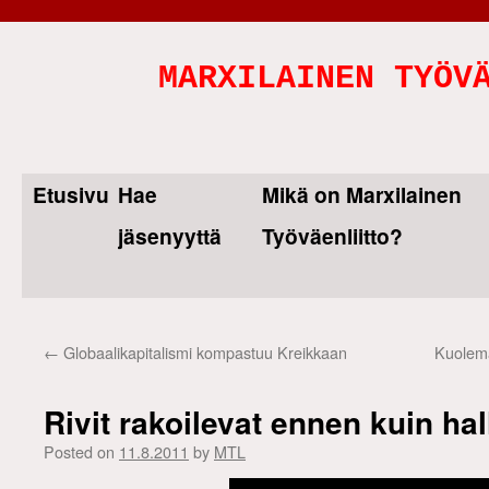
MARXILAINEN TYÖV
Etusivu
Hae
Mikä on Marxilainen
Skip
jäsenyyttä
Työväenliitto?
to
content
←
Globaalikapitalismi kompastuu Kreikkaan
Kuolema
Rivit rakoilevat ennen kuin hall
Posted on
11.8.2011
by
MTL