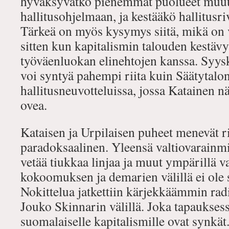
hyväksyvätkö pienemmät puolueet muu
hallitusohjelmaan, ja kestääkö hallitusriv
Tärkeä on myös kysymys siitä, mikä on
sitten kun kapitalismin talouden kestävy
työväenluokan elinehtojen kanssa. Syysk
voi syntyä pahempi riita kuin Säätytalo
hallitusneuvotteluissa, jossa Katainen n
ovea.
Kataisen ja Urpilaisen puheet menevät ri
paradoksaalinen. Yleensä valtiovarainmin
vetää tiukkaa linjaa ja muut ympärillä val
kokoomuksen ja demarien välillä ei ole 
Nokittelua jatkettiin kärjekkäämmin ra
Jouko Skinnarin välillä. Joka tapaukse
suomalaiselle kapitalismille ovat synkät.