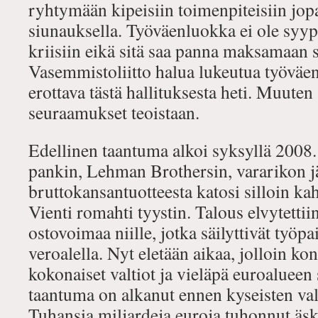
ryhtymään kipeisiin toimenpiteisiin jop
siunauksella. Työväenluokka ei ole syyp
kriisiin eikä sitä saa panna maksamaan s
Vasemmistoliitto halua lukeutua työväe
erottava tästä hallituksesta heti. Muute
seuraamukset teoistaan.
Edellinen taantuma alkoi syksyllä 2008.
pankin, Lehman Brothersin, vararikon 
bruttokansantuotteesta katosi silloin ka
Vienti romahti tyystin. Talous elvytettii
ostovoimaa niille, jotka säilyttivät työp
veroalella. Nyt eletään aikaa, jolloin k
kokonaiset valtiot ja vieläpä euroalueen
taantuma on alkanut ennen kyseisten val
Tuhansia miljardeja euroja tuhonnut äs