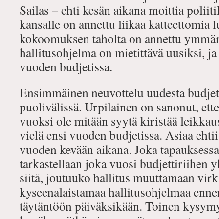
Sailas – ehti kesän aikana moittia poliitik
kansalle on annettu liikaa katteettomia 
kokoomuksen taholta on annettu ymmärt
hallitusohjelma on mietittävä uusiksi, ja
vuoden budjetissa.
Ensimmäinen neuvottelu uudesta budjet
puolivälissä. Urpilainen on sanonut, ett
vuoksi ole mitään syytä kiristää leikkaus
vielä ensi vuoden budjetissa. Asiaa ehtii 
vuoden kevään aikana. Joka tapauksessa
tarkastellaan joka vuosi budjettiriihen 
siitä, joutuuko hallitus muuttamaan vir
kyseenalaistamaa hallitusohjelmaa enne
täytäntöön päiväksikään. Toinen kysymys