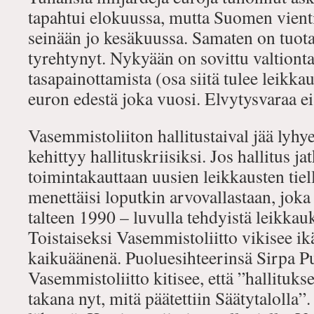
tapahtui elokuussa, mutta Suomen vienti
seinään jo kesäkuussa. Samaten on tuo
tyrehtynyt. Nykyään on sovittu valtiont
tasapainottamista (osa siitä tulee leikka
euron edestä joka vuosi. Elvytysvaraa ei 
Vasemmistoliiton hallitustaival jää lyhye
kehittyy hallituskriisiksi. Jos hallitus ja
toimintakauttaan uusien leikkausten tiel
menettäisi loputkin arvovallastaan, joka 
talteen 1990 – luvulla tehdyistä leikkau
Toistaiseksi Vasemmistoliitto vikisee i
kaikuäänenä. Puoluesihteerinsä Sirpa P
Vasemmistoliitto kitisee, että ”hallituks
takana nyt, mitä päätettiin Säätytalolla”