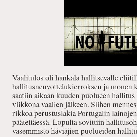
Vaalitulos oli hankala hallitsevalle eliit
hallitusneuvottelukierroksen ja monen
saatiin aikaan kuuden puolueen hallit
viikkona vaalien jälkeen. Siihen menness
rikkoa perustuslakia Portugalin lainoje
päätettäessä. Lopulta sovittiin hallitusoh
vasemmisto häviäjien puolueiden hallit