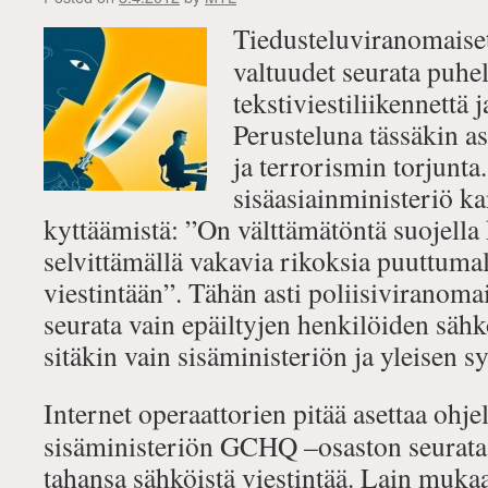
Tiedusteluviranomaiset
valtuudet seurata puhel
tekstiviestiliikennettä j
Perusteluna tässäkin as
ja terrorismin torjunt
sisäasiainministeriö ka
kyttäämistä: ”On välttämätöntä suojell
selvittämällä vakavia rikoksia puuttumall
viestintään”. Tähän asti poliisiviranomai
seurata vain epäiltyjen henkilöiden sähkö
sitäkin vain sisäministeriön ja yleisen sy
Internet operaattorien pitää asettaa ohjel
sisäministeriön GCHQ –osaston seurata 
tahansa sähköistä viestintää. Lain mu