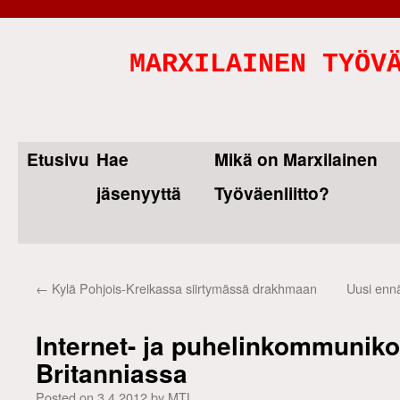
MARXILAINEN TYÖV
Etusivu
Hae
Mikä on Marxilainen
Skip
jäsenyyttä
Työväenliitto?
to
content
←
Kylä Pohjois-Kreikassa siirtymässä drakhmaan
Uusi enn
Internet- ja puhelinkommunikoi
Britanniassa
Posted on
3.4.2012
by
MTL