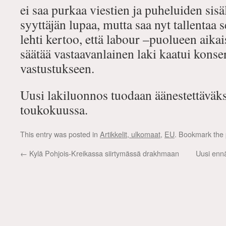
ei saa purkaa viestien ja puheluiden sisä
syyttäjän lupaa, mutta saa nyt tallentaa
lehti kertoo, että labour –puolueen aika
säätää vastaavanlainen laki kaatui konser
vastustukseen.
Uusi lakiluonnos tuodaan äänestettäväk
toukokuussa.
This entry was posted in
Artikkelit, ulkomaat
,
EU
. Bookmark the
←
Kylä Pohjois-Kreikassa siirtymässä drakhmaan
Uusi enn