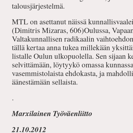
talousjärjestelmä.
MTL on asettanut näissä kunnallisvaal
(Dimitris Mizaras, 606)Oulussa, Vapaan
Valtakunnallisen radikaalin vaihtoehdo
tällä kertaa anna tukea millekään yksittäi
listalle Oulun ulkopuolella. Sen sijaan 
selvittämään, löytyykö omassa kunnassa
vasemmistolaista ehdokasta, ja mahdol
äänestämään sellaista.
.
Marxilainen Työväenliitto
21.10.2012