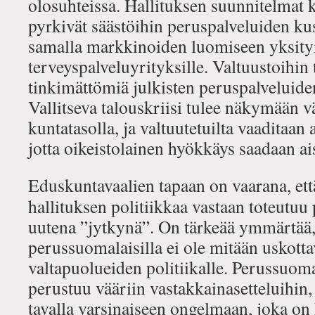
olosuhteissa. Hallituksen suunnitelmat 
pyrkivät säästöihin peruspalveluiden kus
samalla markkinoiden luomiseen yksityisi
terveyspalveluyrityksille. Valtuustoihin 
tinkimättömiä julkisten peruspalveluiden
Vallitseva talouskriisi tulee näkymään 
kuntatasolla, ja valtuutetuilta vaaditaan
jotta oikeistolainen hyökkäys saadaan ai
Eduskuntavaalien tapaan on vaarana, et
hallituksen politiikkaa vastaan toteutu
uutena ”jytkynä”. On tärkeää ymmärtää,
perussuomalaisilla ei ole mitään uskott
valtapuolueiden politiikalle. Perussuoma
perustuu vääriin vastakkainasetteluihin,
tavalla varsinaiseen ongelmaan, joka on 