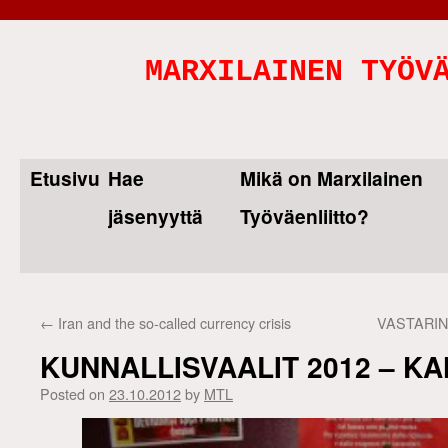
MARXILAINEN TYÖV
Etusivu
Hae
Mikä on Marxilainen
Skip
jäsenyyttä
Työväenliitto?
to
content
←
Iran and the so-called currency crisis
VASTARI
KUNNALLISVAALIT 2012 – K
Posted on
23.10.2012
by
MTL