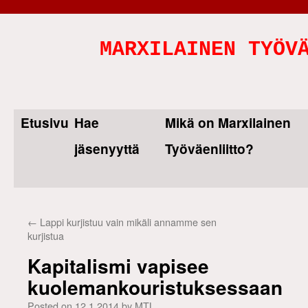
MARXILAINEN TYÖV
Etusivu
Hae
Mikä on Marxilainen
Skip
jäsenyyttä
Työväenliitto?
to
content
←
Lappi kurjistuu vain mikäli annamme sen
kurjistua
Kapitalismi vapisee
kuolemankouristuksessaan
Posted on
12.1.2014
by
MTL