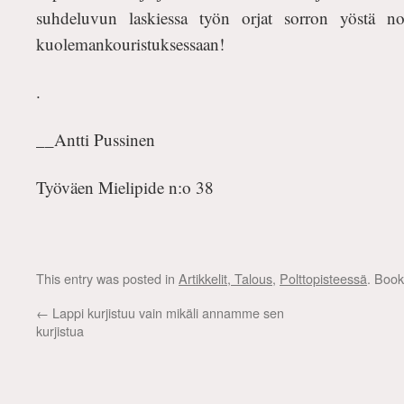
suhdeluvun laskiessa työn orjat sorron yöstä no
kuolemankouristuksessaan!
.
__Antti Pussinen
Työväen Mielipide n:o 38
This entry was posted in
Artikkelit, Talous
,
Polttopisteessä
. Boo
←
Lappi kurjistuu vain mikäli annamme sen
kurjistua