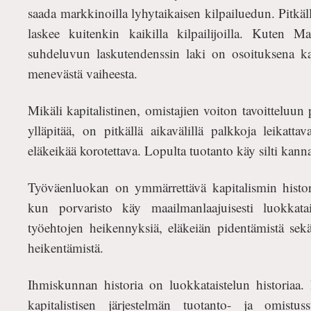
saada markkinoilla lyhytaikaisen kilpailuedun. Pitkäl
laskee kuitenkin kaikilla kilpailijoilla. Kuten M
suhdeluvun laskutendenssin laki on osoituksena kapi
menevästä vaiheesta.
Mikäli kapitalistinen, omistajien voiton tavoitteluun 
ylläpitää, on pitkällä aikavälillä palkkoja leikatta
eläkeikää korotettava. Lopulta tuotanto käy silti kan
Työväenluokan on ymmärrettävä kapitalismin historia
kun porvaristo käy maailmanlaajuisesti luokkatai
työehtojen heikennyksiä, eläkeiän pidentämistä sekä
heikentämistä.
Ihmiskunnan historia on luokkataistelun historiaa
kapitalistisen järjestelmän tuotanto- ja omistu