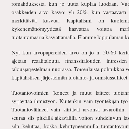
romahduksesta, kun jo uutta kuplaa luodaan. Vu
osakkeiden arvo kasvoi yli 20%, kun vastaavasti r
merkittävää kasvua.
Kapitalismi on kuolema
kykenemättömyydestä kasvattaa voittoa mark
tuotantomääriä kasvattamalla. Elämme loppulaman ke
Nyt kun arvopapereiden arvo on jo n. 50-60 kertaa
ajetaan reaalitaloutta finanssitalouden intressien
talousjärjestelmän nuorassa. Toisenlaista politiikka
kapitalistisen järjestelmän tuotanto- ja omistussuhteet.
Tuotantovoimien (koneet ja muut laitteet tuotann
syrjäyttää ihmistyön. Kuitenkin vain työntekijän työ v
Tuotantovälineet vain siirtävät arvonsa tavaroihin.
seuraa siis pitkällä aikavälillä voiton suhdeluvun l
silti kehittää, koska kehittyneemmillä tuotantovoimi