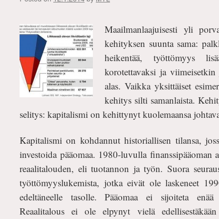
Maailmanlaajuisesti yli porv
kehityksen suunta sama: palkk
heikentää, työttömyys lisä
korotettavaksi ja viimeisetkin 
alas. Vaikka yksittäiset esimer
kehitys silti samanlaista. Kehi
selitys: kapitalismi on kehittynyt kuolemaansa johtava
Kapitalismi on kohdannut historiallisen tilansa, jo
investoida pääomaa. 1980-luvulla finanssipääoman 
reaalitalouden, eli tuotannon ja työn. Suora seurau
työttömyyslukemista, jotka eivät ole laskeneet 19
edeltäneelle tasolle. Pääomaa ei sijoiteta enää m
Reaalitalous ei ole elpynyt vielä edellisestäkään