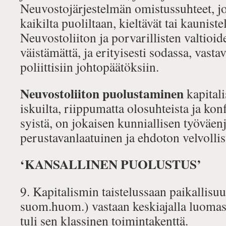
Neuvostojärjestelmän omistussuhteet, jot
kaikilta puoliltaan, kieltävät tai kauniste
Neuvostoliiton ja porvarillisten valtioide
väistämättä, ja erityisesti sodassa, vast
poliittisiin johtopäätöksiin.
Neuvostoliiton puolustaminen
kapitali
iskuilta, riippumatta olosuhteista ja konf
syistä, on jokaisen kunniallisen työväen
perustavanlaatuinen ja ehdoton velvolli
‘KANSALLINEN PUOLUSTUS’
9. Kapitalismin taistelussaan paikallisuu
suom.huom.) vastaan keskiajalla luomast
tuli sen klassinen toimintakenttä.