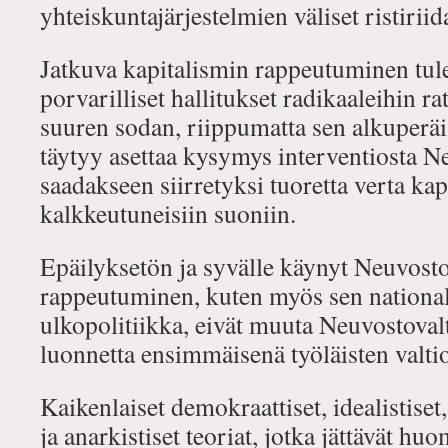
yhteiskuntajärjestelmien väliset ristirii
Jatkuva kapitalismin rappeutuminen tu
porvarilliset hallitukset radikaaleihin r
suuren sodan, riippumatta sen alkuperäis
täytyy asettaa kysymys interventiosta Ne
saadakseen siirretyksi tuoretta verta kap
kalkkeutuneisiin suoniin.
Epäilyksetön ja syvälle käynyt Neuvosto
rappeutuminen, kuten myös sen national
ulkopolitiikka, eivät muuta Neuvostoval
luonnetta ensimmäisenä työläisten valti
Kaikenlaiset demokraattiset, idealistiset
ja anarkistiset teoriat, jotka jättävät huo