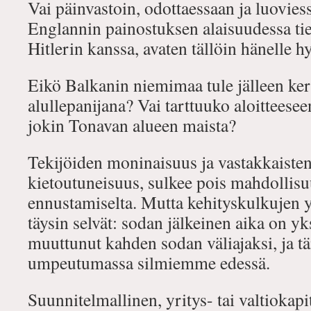
Vai päinvastoin, odottaessaan ja luovies
Englannin painostuksen alaisuudessa t
Hitlerin kanssa, avaten tällöin hänelle h
Eikö Balkanin niemimaa tule jälleen ke
alullepanijana? Vai tarttuuko aloitteeseen
jokin Tonavan alueen maista?
Tekijöiden moninaisuus ja vastakkaiste
kietoutuneisuus, sulkee pois mahdollisu
ennustamiselta. Mutta kehityskulkujen yl
täysin selvät: sodan jälkeinen aika on yk
muuttunut kahden sodan väliajaksi, ja t
umpeutumassa silmiemme edessä.
Suunnitelmallinen, yritys- tai valtiokapi