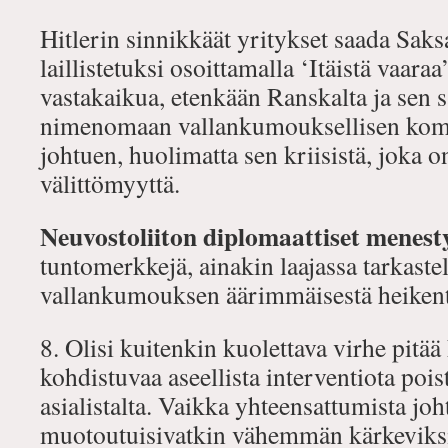
Hitlerin sinnikkäät yritykset saada Sak
laillistetuksi osoittamalla ‘Itäistä vaaraa
vastakaikua, etenkään Ranskalta ja sen sat
nimenomaan vallankumouksellisen kom
johtuen, huolimatta sen kriisistä, joka o
välittömyyttä.
Neuvostoliiton diplomaattiset menest
tuntomerkkejä, ainakin laajassa tarkaste
vallankumouksen äärimmäisestä heikent
8. Olisi kuitenkin kuolettava virhe pitä
kohdistuvaa aseellista interventiota poi
asialistalta. Vaikka yhteensattumista joh
muotoutuisivatkin vähemmän kärkeviksi, 