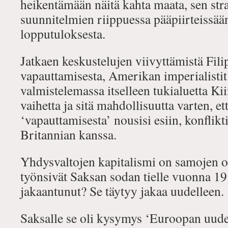
heikentämään näitä kahta maata, sen str
suunnitelmien riippuessa pääpiirteissä
lopputuloksesta.
Jatkaen keskustelujen viivyttämistä Fili
vapauttamisesta, Amerikan imperialistit
valmistelemassa itselleen tukialuetta Ki
vaihetta ja sitä mahdollisuutta varten, e
‘vapauttamisesta’ nousisi esiin, konflikt
Britannian kanssa.
Yhdysvaltojen kapitalismi on samojen o
työnsivät Saksan sodan tielle vuonna 
jakaantunut? Se täytyy jakaa uudelleen.
Saksalle se oli kysymys ‘Euroopan uudell