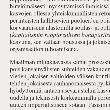
hirviömäisesti myrkyttämissä ihmisissä, 
kasvojen ollessa yhteiskunnallisten ref
perinteisten hallitsevien puolueiden poi
korvaamisena alastomilla sotilas- ja poli
(kapitalismin rappiovaiheen bonapartis
kasvuna, sen valtaan nousussa ja jokais
organisaation tuhoamisena.
Maailman mittakaavassa samat prosessi
pois kansainvälisten suhteiden vakauden
vieden jokaisen valtioiden välisen konflik
tehden jokaisesta rauhanomaisesta pyrk
hyödyttömiä, antaen asevarustelun kasvu
uudella ja teknisesti korkeammalla perus
uuteen imperialistiseen sotaan. Fasismi