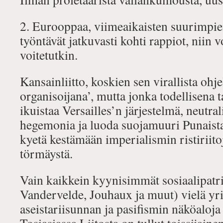
2. Eurooppaa, viimeaikaisten suurimpie
työntävät jatkuvasti kohti rappiot, niin v
voitetutkin.
Kansainliitto, koskien sen virallista oh
organisoijana’, mutta jonka todellisena 
ikuistaa Versailles’n järjestelmä, neutr
hegemonia ja luoda suojamuuri Punaista 
kyetä kestämään imperialismin ristiriit
törmäystä.
Vain kaikkein kyynisimmät sosiaalipatr
Vandervelde, Jouhaux ja muut) vielä yritt
aseistariisunnan ja pasifismin näköaloja