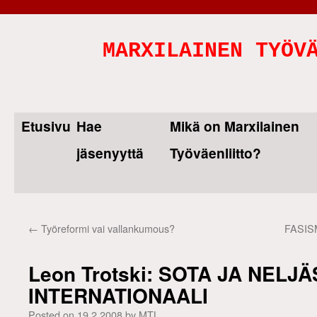
MARXILAINEN TYÖV
Etusivu
Hae
Mikä on Marxilainen
Skip
jäsenyyttä
Työväenliitto?
to
content
←
Työreformi vai vallankumous?
FASISMI
Leon Trotski: SOTA JA NELJÄ
INTERNATIONAALI
Posted on
19.2.2008
by
MTL