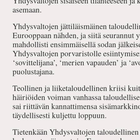
Yhdysvaltojen sisäiseen tilanteeseen ja 
asemaan.
Yhdysvaltojen jättiläismäinen taloudell
Eurooppaan nähden, ja siitä seurannut 
mahdollisti ensimmäisellä sodan jälkeise
Yhdysvaltojen porvaristolle esiintymis
‘sovittelijana’, ‘merien vapauden’ ja ‘av
puolustajana.
Teollinen ja liiketaloudellinen kriisi kui
häiriöiden voiman vanhassa taloudellise
sai riittävän kannattimensa sisämarkkino
täydellisesti kuljettu loppuun.
Tietenkään Yhdysvaltojen taloudellinen 