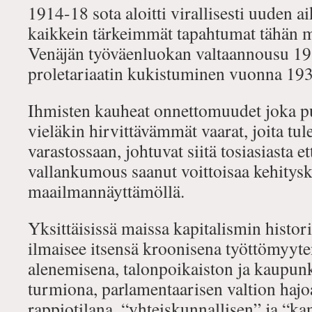
1914-18 sota aloitti virallisesti uuden 
kaikkein tärkeimmät tapahtumat tähän m
Venäjän työväenluokan valtaannousu 19
proletariaatin kukistuminen vuonna 193
Ihmisten kauheat onnettomuudet joka pu
vieläkin hirvittävämmät vaarat, joita tul
varastossaan, johtuvat siitä tosiasiasta 
vallankumous saanut voittoisaa kehitys
maailmannäyttämöllä.
Yksittäisissä maissa kapitalismin histor
ilmaisee itsensä kroonisena työttömyyten
alenemisena, talonpoikaiston ja kaupun
turmiona, parlamentaarisen valtion hajo
rappiotilana, “yhteiskunnallisen” ja “k