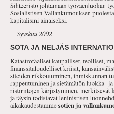
Sihteeristö johtamaan työväenluokan t
Sosialistisen Vallankumouksen puolesta
kapitalismi ainaiseksi.
__Syyskuu 2002
SOTA JA NELJÄS INTERNATI
Katastrofaaliset kaupalliset, teolliset, ma
finanssitaloudelliset kriisit, kansainväli
siteiden rikkoutuminen, ihmiskunnan tu
rappeutuminen ja sietämätön luokka- ja 
ristiriitojen kärjistyminen, merkitsevät 
ja täysin todistavat leninistisen luonneh
sotien ja vallankum
aikakaudestamme