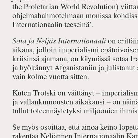
the Proletarian World Revolution) viitt
ohjelmahahmotelmaan monissa kohdiss
Internationaalin teeseinä’.
Sota ja Neljäs Internationaali
on erittäi
aikana, jolloin imperialismi epätoivoise
kriisinsä ajamana, on käymässä sotaa Ir
ja hyökännyt Afganistaniin ja julistanut
vain kolme vuotta sitten.
Kuten Trotski on väittänyt – imperialis
ja vallankumousten aikakausi – on näinä
tullut toteennäytetyksi miljoonien ihmis
Se myös osoittaa, että ainoa keino lopetta
rakentaa Neljännen Internationaalin Ka