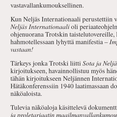
vastavallankumouksellinen.
Kun Neljäs Internationaali perustettiin
Neljäs Internationaali
oli periaateohjel
ohjenuorana Trotskin taistelutovereille,
hahmotellessaan lyhyttä manifestia –
Im
vastaan!
Tärkeys jonka Trotski liitti
Sota ja Neljä
kirjoitukseen, havainnollistuu myös hän
tähän kirjoitukseen Neljännen Internati
Hätäkonferenssiin 1940 laatimassaan do
näköaloista.
Tulevia näköaloja käsittelevä dokument
ja proletariaatin maailmanvallankumou