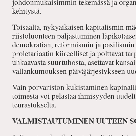
johdonmukaisimmin tekemässä ja organi
kehitystä.
Toisaalta, nykyaikaisen kapitalismin m
riistoluonteen paljastuminen läpikotais
demokratian, reformismin ja pasifismin
proletariaatin kiireelliset ja polttavat tar
uhkaavasta suurtuhosta, asettavat kansai
vallankumouksen päiväjärjestykseen uud
Vain porvariston kukistaminen kapinall
toimesta voi pelastaa ihmisyyden uudelt
teurastukselta.
VALMISTAUTUMINEN UUTEEN 