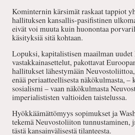
Kominternin kärsimät raskaat tappiot yh
hallituksen kansallis-pasifistinen ulkoma
eivät voi muuta kuin huonontaa porvari
käsityksiä sitä kohtaan.
Lopuksi, kapitalistisen maailman uudet 
vastakkainasettelut, pakottavat Euroop
hallitukset lähestymään Neuvostoliittoa,
enää periaatteellisesta näkökulmasta, – 
sosialismi – vaan näkökulmasta Neuvost
imperialististen valtioiden taistelussa.
Hyökkäämättömyys sopimukset ja Wash
tekemä Neuvostoliiton tunnustaminen, jn
tästä kansainvälisestä tilanteesta.