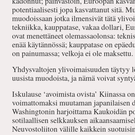
kadonnut; päinvastoin, Euroopan kasva
potentiaalisesti jopa kasvattanut sitä. M
muodoissaan jotka ilmensivät tätä ylivo
tekniikka, kauppatase, vakaa dollari, E
ovat menettäneet olemassaolonsa: teknis
enää käytännössä; kauppatase on epäedul
on painumassa; velkoja ei ole maksettu.
Yhdysvaltojen ylivoimaisuuden täytyy l
uusista muodoista, ja nämä voivat synty
Iskulause ‘avoimista ovista’ Kiinassa on
voimattomaksi muutaman japanilaisen d
Washingtonin harjoittama Kaukoidän po
sotilaallisen selkkauksen aikaansaamisel
Neuvostoliiton välille kaikkein suotuis