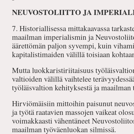
NEUVOSTOLIITTO JA IMPERIAL
7. Historiallisessa mittakaavassa tarkast
maailman imperialismin ja Neuvostoliito
äärettömän paljon syvempi, kuin vihamie
kapitalistimaiden välillä toisiaan kohtaa
Mutta luokkaristiriitaisuus työläisvaltion
valtioiden välillä vaihtelee terävyydess
työläisvaltion kehityksestä ja maailman 
Hirviömäisiin mittoihin paisunut neuvo
ja työtä raatavien massojen vaikeat olosu
voimakkaasti vähentäneet Neuvostoliit
maailman työväenluokan silmissä.