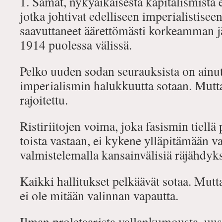
1. Samat, nykyaikaisesta kapitalismista 
jotka johtivat edelliseen imperialistiseen
saavuttaneet äärettömästi korkeamman j
1914 puolessa välissä.
Pelko uuden sodan seurauksista on ainut t
imperialismin halukkuutta sotaan. Mutt
rajoitettu.
Ristiriitojen voima, joka fasismin tiellä 
toista vastaan, ei kykene ylläpitämään 
valmistelemalla kansainvälisiä räjähdyks
Kaikki hallitukset pelkäävät sotaa. Mutta
ei ole mitään valinnan vapautta.
Ilman proletaarista vallankumousta, uus