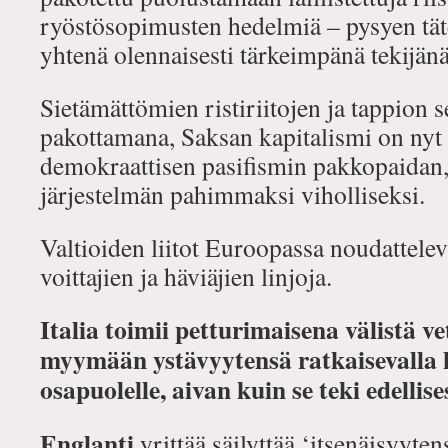
ryöstösopimusten hedelmiä – pysyen tä
yhtenä olennaisesti tärkeimpänä tekijänä
Sietämättömien ristiriitojen ja tappion 
pakottamana, Saksan kapitalismi on nyt 
demokraattisen pasifismin pakkopaidan, 
järjestelmän pahimmaksi viholliseksi.
Valtioiden liitot Euroopassa noudattelev
voittajien ja häviäjien linjoja.
Italia toimii petturimaisena välistä v
myymään ystävyytensä ratkaisevalla 
osapuolelle, aivan kuin se teki edellis
Englanti
yrittää säilyttää ‘itsenäisyyt