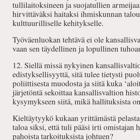
tullilaitoksineen ja suojatullien armeijaan
hirvittäväksi haitaksi ihmiskunnan taloud
kulttuurilliselle kehitykselle.
Työväenluokan tehtävä ei ole kansallisv
vaan sen täydellinen ja lopullinen tuho
12. Siellä missä nykyinen kansallisvaltio
edistyksellisyyttä, sitä tulee tietysti pu
poliittisesta muodosta ja siitä kuka ‘alo
järjetöntä sekoittaa kansallisvaltion hist
kysymykseen siitä, mikä hallituksista on
Kieltäytyykö kukaan yrittämästä pelast
taloa siksi, että tuli pääsi irti omistaja
pahoista tarkoituksista johtuen?