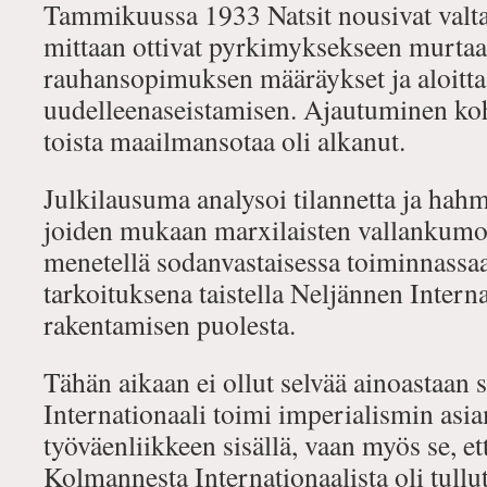
Tammikuussa 1933 Natsit nousivat valt
mittaan ottivat pyrkimyksekseen murtaa
rauhansopimuksen määräykset ja aloitt
uudelleenaseistamisen. Ajautuminen koht
toista maailmansotaa oli alkanut.
Julkilausuma analysoi tilannetta ja hahmo
joiden mukaan marxilaisten vallankumouk
menetellä sodanvastaisessa toiminnassa
tarkoituksena taistella Neljännen Intern
rakentamisen puolesta.
Tähän aikaan ei ollut selvää ainoastaan s
Internationaali toimi imperialismin asi
työväenliikkeen sisällä, vaan myös se, ett
Kolmannesta Internationaalista oli tullu