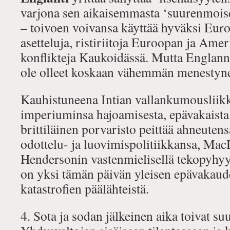
varjona sen aikaisemmasta ‘suurenmoise
– toivoen voivansa käyttää hyväksi Eur
asetteluja, ristiriitoja Euroopan ja Ameri
konflikteja Kaukoidässä. Mutta Englanni
ole olleet koskaan vähemmän menestynei
Kauhistuneena Intian vallankumousliik
imperiuminsa hajoamisesta, epävakaista
brittiläinen porvaristo peittää ahneuten
odottelu- ja luovimispolitiikkansa, Mac
Hendersonin vastenmielisellä tekopyhyy
on yksi tämän päivän yleisen epävakau
katastrofien päälähteistä.
4. Sota ja sodan jälkeinen aika toivat 