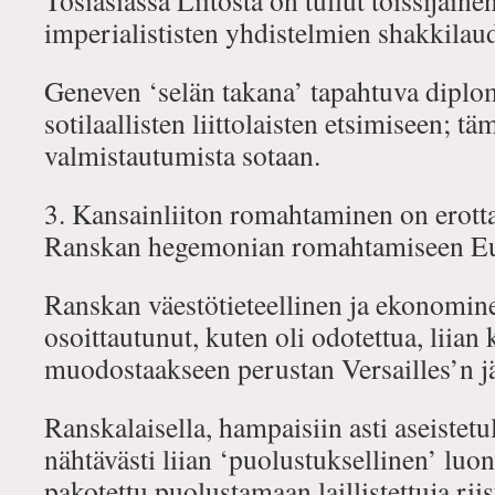
Tosiasiassa Liitosta on tullut toissijain
imperialististen yhdistelmien shakkilaud
Geneven ‘selän takana’ tapahtuva diplo
sotilaallisten liittolaisten etsimiseen; 
valmistautumista sotaan.
3. Kansainliiton romahtaminen on erott
Ranskan hegemonian romahtamiseen Eu
Ranskan väestötieteellinen ja ekonomi
osoittautunut, kuten oli odotettua, liian
muodostaakseen perustan Versailles’n jä
Ranskalaisella, hampaisiin asti aseistetu
nähtävästi liian ‘puolustuksellinen’ luon
pakotettu puolustamaan laillistettuja riis