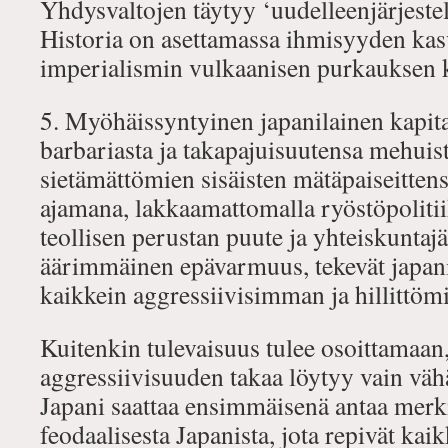
Yhdysvaltojen täytyy ‘uudelleenjärjeste
Historia on asettamassa ihmisyyden ka
imperialismin vulkaanisen purkauksen 
5. Myöhäissyntyinen japanilainen kapit
barbariasta ja takapajuisuutensa mehuis
sietämättömien sisäisten mätäpaiseitten
ajamana, lakkaamattomalla ryöstöpolitii
teollisen perustan puute ja yhteiskuntaj
äärimmäinen epävarmuus, tekevät japanil
kaikkein aggressiivisimman ja hillittö
Kuitenkin tulevaisuus tulee osoittamaan,
aggressiivisuuden takaa löytyy vain väh
Japani saattaa ensimmäisenä antaa merki
feodaalisesta Japanista, jota repivät kaikk