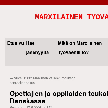
MARXILAINEN TYÖV
Etusivu
Hae
Mikä on Marxilainen
Skip
jäsenyyttä
Työväenliitto?
to
content
←
Vuosi 1968: Maailman vallankumouksen
kenraaliharjoitus
Opettajien ja oppilaiden touk
Ranskassa
Posted on
27.5.2008
by
MTL