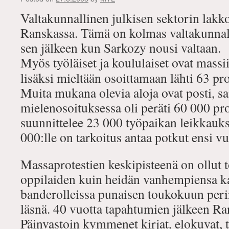
Valtakunnallinen julkisen sektorin lakk
Ranskassa. Tämä on kolmas valtakunnall
sen jälkeen kun Sarkozy nousi valtaan.
Myös työläiset ja koululaiset ovat massi
lisäksi mieltään osoittamaan lähti 63 pros
Muita mukana olevia aloja ovat posti, sair
mielenosoituksessa oli peräti 60 000 pro
suunnittelee 23 000 työpaikan leikkauks
000:lle on tarkoitus antaa potkut ensi v
Massaprotestien keskipisteenä on ollut
oppilaiden kuin heidän vanhempiensa k
banderolleissa punaisen toukokuun peri
läsnä. 40 vuotta tapahtumien jälkeen Ra
Päinvastoin kymmenet kirjat, elokuvat, t