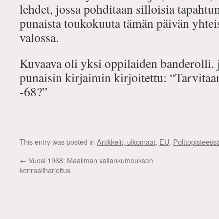
lehdet, jossa pohditaan silloisia tapahtu
punaista toukokuuta tämän päivän yhteis
valossa.
Kuvaava oli yksi oppilaiden banderolli. 
punaisin kirjaimin kirjoitettu: “Tarvit
-68?”
This entry was posted in
Artikkelit, ulkomaat
,
EU
,
Polttopisteess
←
Vuosi 1968: Maailman vallankumouksen
kenraaliharjoitus