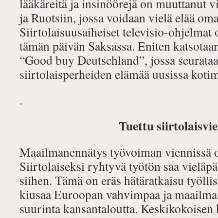
lääkäreitä ja insinöörejä on muuttanut 
ja Ruotsiin, jossa voidaan vielä elää oma
Siirtolaisuusaiheiset televisio-ohjelmat 
tämän päivän Saksassa. Eniten katsotaa
“Good buy Deutschland”, jossa seurataa
siirtolaisperheiden elämää uusissa koti
.
Tuettu siirtolaisvie
Maailmanennätys työvoiman viennissä o
Siirtolaiseksi ryhtyvä työtön saa vieläpä
siihen. Tämä on eräs hätäratkaisu työlli
kiusaa Euroopan vahvimpaa ja maailma
suurinta kansantaloutta. Keskikokoisen