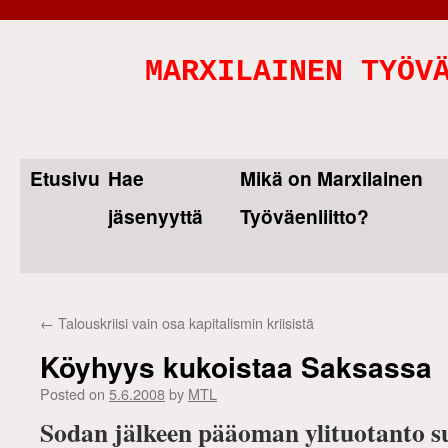
MARXILAINEN TYÖV
Etusivu
Hae
Mikä on Marxilainen
Skip
jäsenyyttä
Työväenliitto?
to
content
←
Talouskriisi vain osa kapitalismin kriisistä
Köyhyys kukoistaa Saksassa
Posted on
5.6.2008
by
MTL
Sodan jälkeen pääoman ylituotanto s