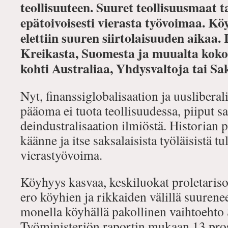
teollisuuteen. Suuret teollisuusmaat t
epätoivoisesti vierasta työvoimaa. K
elettiin suuren siirtolaisuuden aikaa. 
Kreikasta, Suomesta ja muualta kokon
kohti Australiaa, Yhdysvaltoja tai Sa
Nyt, finanssiglobalisaation ja uuslibera
pääoma ei tuota teollisuudessa, piiput 
deindustralisaation ilmiöstä. Historian
käänne ja itse saksalaisista työläisistä tu
vierastyövoima.
Köyhyys kasvaa, keskiluokat proletarisoit
ero köyhien ja rikkaiden välillä suurenee
monella köyhällä pakollinen vaihtoehto 
Työministeriön raportin mukaan 13 prose