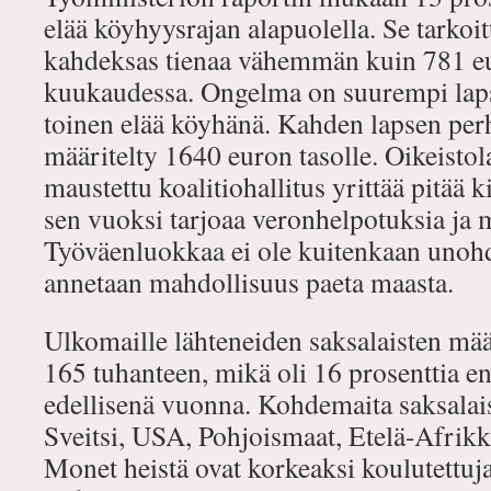
elää köyhyysrajan alapuolella. Se tarkoitt
kahdeksas tienaa vähemmän kuin 781 eu
kuukaudessa. Ongelma on suurempi lapsi
toinen elää köyhänä. Kahden lapsen per
määritelty 1640 euron tasolle. Oikeistol
maustettu koalitiohallitus yrittää pitää k
sen vuoksi tarjoaa veronhelpotuksia ja 
Työväenluokkaa ei ole kuitenkaan unohd
annetaan mahdollisuus paeta maasta.
Ulkomaille lähteneiden saksalaisten mä
165 tuhanteen, mikä oli 16 prosenttia 
edellisenä vuonna. Kohdemaita saksalaisil
Sveitsi, USA, Pohjoismaat, Etelä-Afrikk
Monet heistä ovat korkeaksi koulutettuja