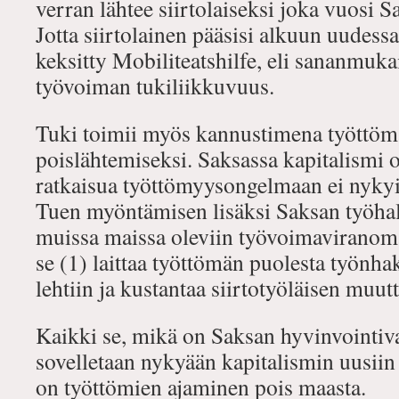
verran lähtee siirtolaiseksi joka vuosi S
Jotta siirtolainen pääsisi alkuun uudess
keksitty Mobiliteatshilfe, eli sananmuk
työvoiman tukiliikkuvuus.
Tuki toimii myös kannustimena työttöm
poislähtemiseksi. Saksassa kapitalismi on
ratkaisua työttömyysongelmaan ei nykyis
Tuen myöntämisen lisäksi Saksan työhal
muissa maissa oleviin työvoimaviranomais
se (1) laittaa työttömän puolesta työnha
lehtiin ja kustantaa siirtotyöläisen muut
Kaikki se, mikä on Saksan hyvinvointivalt
sovelletaan nykyään kapitalismin uusiin t
on työttömien ajaminen pois maasta.