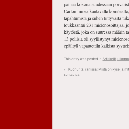
painaa kokonaisuudessaan porvaristo
Carlon nimeä kantavalle komitealle
tapahtumista ja siihen liittyvästä 
loukkaantui 231 mielenosoittajaa, jo
käytöstä, joka on suuressa määrin ta
13 poliisia oli syyllistynyt mieleno
epäiltyä vapautettiin kaikista syyttei
This entry was posted in
Artikkelit, ulkoma
←
Kuohunta Iranissa: Mistä on kyse ja mite
suhtautua