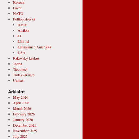
Korona
Lakot
NATO
Polttopisteessä
Aasia
Afrikka
EU
Lähi-itä
Latinalainen Amerikka
USA
Rakovsky-keskus
Teoria
Tiedotteet
Trotski-arkisto
Uutiset
Arkistot
May 2026
April 2026
March 2026
February 2026
January 2026
December 2025
November 2025
July 2025