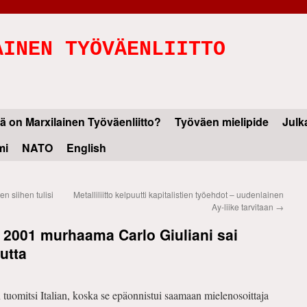
AINEN TYÖVÄENLIITTO
ä on Marxilainen Työväenliitto?
Työväen mielipide
Julk
mi
NATO
English
n siihen tulisi
Metalliliitto kelpuutti kapitalistien työehdot – uudenlainen
Ay-liike tarvitaan
→
a 2001 murhaama Carlo Giuliani sai
utta
uomitsi Italian, koska se epäonnistui saamaan mielenosoittaja