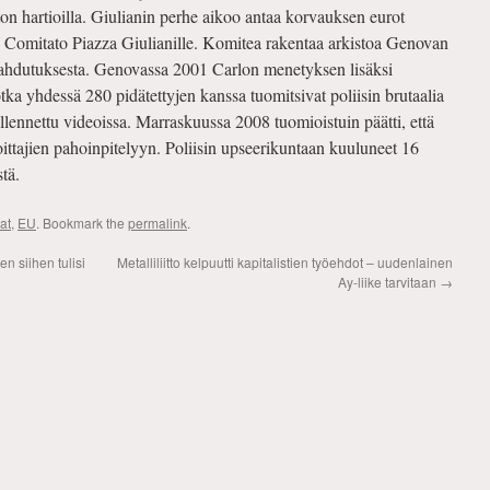
n hartioilla. Giulianin perhe aikoo antaa korvauksen eurot
, Comitato Piazza Giulianille. Komitea rakentaa arkistoa Genovan
tukahdutuksesta. Genovassa 2001 Carlon menetyksen lisäksi
tka yhdessä 280 pidätettyjen kanssa tuomitsivat poliisin brutaalia
llennettu videoissa. Marraskuussa 2008 tuomioistuin päätti, että
soittajien pahoinpitelyyn. Poliisin upseerikuntaan kuuluneet 16
stä.
at
,
EU
. Bookmark the
permalink
.
n siihen tulisi
Metalliliitto kelpuutti kapitalistien työehdot – uudenlainen
Ay-liike tarvitaan
→