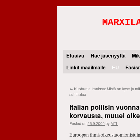
MARXIL
Etusivu
Hae jäsenyyttä
Mik
Skip
Linkit maailmalle
EU
Fasis
to
content
←
Kuohunta Iranissa: Mistä on kyse ja mite
suhtautua
Italian poliisin vuonn
korvausta, muttei oike
Posted on
26.9.2009
by
MTL
Euroopan ihmisoikeustuomionistuin t