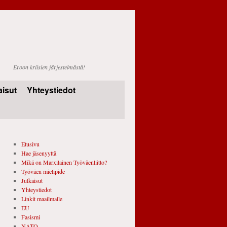
Eroon kriisien järjestelmästä!
aisut
Yhteystiedot
Etusivu
Hae jäsenyyttä
Mikä on Marxilainen Työväenliitto?
Työväen mielipide
Julkaisut
Yhteystiedot
Linkit maailmalle
EU
Fasismi
NATO