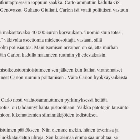
tkintaprosessin loppuun saakka. Carlo ammuttiin kadulla G8-
Genovassa. Guliano Giuliani, Carlon isä vaatii poliittisen vastuun
lle maksettavaksi 40 000 euron korvauksen. Tuomioistuin totesi,
a” väkivalta aseettomia mielenosoittajia vastaan, sillä
kohti poliisiautoa. Mainitsemisen arvoinen on se, että murhan
illään Carlon kadulla maanneen ruumiin yli edestakaisin.
misoikeustuomioistuimeen sen jälkeen kun Italian viranomaiset
llineet Carlon ruumiin polttamisen . Väite Carlon hyökkäysaikeista
tä Carlo nosti vaahtosammuttimen pyrkimyksessä heittää
poliisi oli tähdännyt häntä pistoolillaan. Vaikka patologin lausunto
omioon lukemattomien silminnäkijöiden todistukset.
istuimen päätökseen. Niin olemme mekin, hänen toverinsa ja
ksi luokkataistelun uhreja. Sen kuolemaa emme saa unohtaa; se