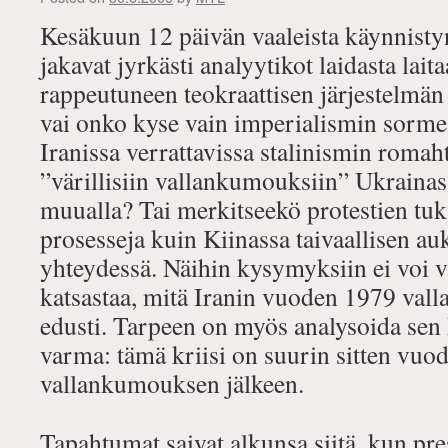
Kesäkuun 12 päivän vaaleista käynnisty
jakavat jyrkästi analyytikot laidasta lai
rappeutuneen teokraattisen järjestelmän
vai onko kyse vain imperialismin sorme
Iranissa verrattavissa stalinismin roma
”värillisiin vallankumouksiin” Ukrainas
muualla? Tai merkitseekö protestien t
prosesseja kuin Kiinassa taivaallisen au
yhteydessä. Näihin kysymyksiin ei voi v
katsastaa, mitä Iranin vuoden 1979 vall
edusti. Tarpeen on myös analysoida sen 
varma: tämä kriisi on suurin sitten vuo
vallankumouksen jälkeen.
Tapahtumat saivat alkunsa siitä, kun pr