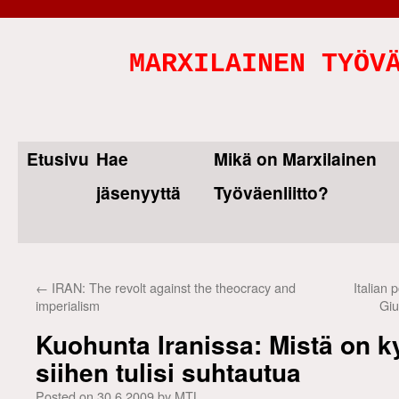
MARXILAINEN TYÖV
Etusivu
Hae
Mikä on Marxilainen
Skip
jäsenyyttä
Työväenliitto?
to
content
←
IRAN: The revolt against the theocracy and
Italian
imperialism
Giu
Kuohunta Iranissa: Mistä on k
siihen tulisi suhtautua
Posted on
30.6.2009
by
MTL