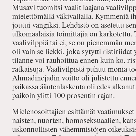
Musavi tuomitsi vaalit laajana vaalivilpp
mielettömällä väkivallalla. Kymmeniä ih
joutui vangiksi. Lehdistö on asetettu sen
ulkomaalaisia toimittajia on karkotettu.
vaalivilppiä tai ei, se on pienemmän me
oli vain se liekki, joka sytytti ristiriida
tilanne voi rauhoittua ennen kuin ko. ris
ratkaisuja. Vaalivilpistä puhuu monia to
Ahmadinejadin voitto oli julistettu en
paikassa ääntenlaskenta oli edes alkanut,
paikoin ylitti 100 prosentin rajan.
Mielenosoittajien esittämät vaatimukset
naisten, nuorten, homoseksuaalien, kansa
uskonnollisten vähemmistöjen oikeuksist