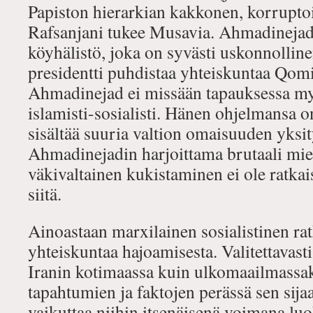
Papiston hierarkian kakkonen, korrupto
Rafsanjani tukee Musavia. Ahmadineja
köyhälistö, joka on syvästi uskonnolline
presidentti puhdistaa yhteiskuntaa Qomi
Ahmadinejad ei missään tapauksessa my
islamisti-sosialisti. Hänen ohjelmansa on
sisältää suuria valtion omaisuuden yksit
Ahmadinejadin harjoittama brutaali mie
väkivaltainen kukistaminen ei ole ratkais
siitä.
Ainoastaan marxilainen sosialistinen rat
yhteiskuntaa hajoamisesta. Valitettavast
Iranin kotimaassa kuin ulkomaailmassak
tapahtumien ja faktojen perässä sen sijaan
vaikuttaa niihin itsenäisenä voimana luo