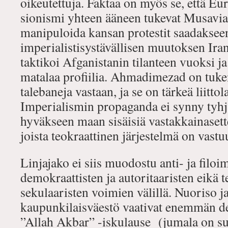
oikeutettuja. Faktaa on myös se, että Eur
sionismi yhteen ääneen tukevat Musavia 
manipuloida kansan protestit saadaksee
imperialistisystävällisen muutoksen Ira
taktikoi Afganistanin tilanteen vuoksi ja 
matalaa profiilia. Ahmadimezad on tuke
talebaneja vastaan, ja se on tärkeä liitto
Imperialismin propaganda ei synny tyhjä
hyväkseen maan sisäisiä vastakkainasette
joista teokraattinen järjestelmä on vastu
Linjajako ei siis muodostu anti- ja filoim
demokraattisten ja autoritaaristen eikä t
sekulaaristen voimien välillä. Nuoriso j
kaupunkilaisväestö vaativat enemmän d
”Allah Akbar” -iskulause (jumala on suu