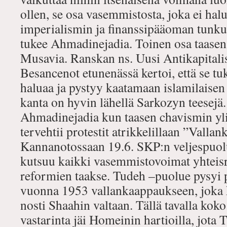
ollen, se osa vasemmistosta, joka ei halu
imperialismin ja finanssipääoman tunk
tukee Ahmadinejadia. Toinen osa taasen 
Musavia. Ranskan ns. Uusi Antikapitali
Besancenot etunenässä kertoi, että se tu
haluaa ja pystyy kaatamaan islamilaise
kanta on hyvin lähellä Sarkozyn teesejä.
Ahmadinejadia kun taasen chavismin y
tervehtii protestit atrikkelillaan ”Vall
Kannanotossaan 19.6. SKP:n veljespuol
kutsuu kaikki vasemmistovoimat yhtei
reformien taakse. Tudeh –puolue pysyi
vuonna 1953 vallankaappaukseen, joka 
nosti Shaahin valtaan. Tällä tavalla kok
vastarinta jäi Homeinin hartioilla, jota 