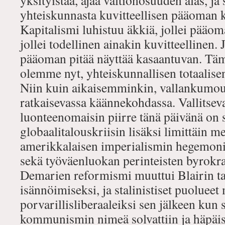
yksityistää, ajaa valtionosuuden alas, ja s
yhteiskunnasta kuvitteellisen pääoman 
Kapitalismi luhistuu äkkiä, jollei pääo
jollei todellinen ainakin kuvitteellinen. 
pääoman pitää näyttää kasaantuvan. Tä
olemme nyt, yhteiskunnallisen totaalise
Niin kuin aikaisemminkin, vallankumo
ratkaisevassa käännekohdassa. Vallitseva
luonteenomaisin piirre tänä päivänä on s
globaalitalouskriisin lisäksi limittäin m
amerikkalaisen imperialismin hegemoni
sekä työväenluokan perinteisten byrokra
Demarien reformismi muuttui Blairin ta
isännöimiseksi, ja stalinistiset puolueet
porvarillisliberaaleiksi sen jälkeen kun 
kommunismin nimeä solvattiin ja häpäist