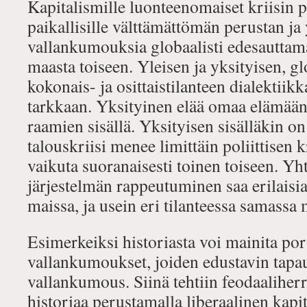
Kapitalismille luonteenomaiset kriisin p
paikallisille välttämättömän perustan ja
vallankumouksia globaalisti edesauttama
maasta toiseen. Yleisen ja yksityisen, gl
kokonais- ja osittaistilanteen dialektiik
tarkkaan. Yksityinen elää omaa elämään
raamien sisällä. Yksityisen sisälläkin on
talouskriisi menee limittäin poliittisen k
vaikuta suoranaisesti toinen toiseen. Yh
järjestelmän rappeutuminen saa erilais
maissa, ja usein eri tilanteessa samassa
Esimerkeiksi historiasta voi mainita porv
vallankumoukset, joiden edustavin tap
vallankumous. Siinä tehtiin feodaaliherro
historiaa perustamalla liberaalinen kapit