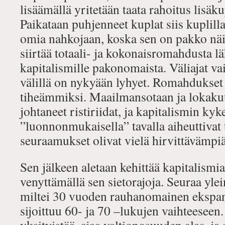
lisäämällä yritetään taata rahoitus lisäk
Paikataan puhjenneet kuplat siis kuplill
omia nahkojaan, koska sen on pakko nä
siirtää totaali- ja kokonaisromahdusta l
kapitalismille pakonomaista. Väliajat v
välillä on nykyään lyhyet. Romahdukset
tiheämmiksi. Maailmansotaan ja lokak
johtaneet ristiriidat, ja kapitalismin k
”luonnonmukaisella” tavalla aiheuttivat
seuraamukset olivat vielä hirvittävämpiä
Sen jälkeen aletaan kehittää kapitalismia 
venyttämällä sen sietorajoja. Seuraa yle
miltei 30 vuoden rauhanomainen ekspa
sijoittuu 60- ja 70 –lukujen vaihteeseen