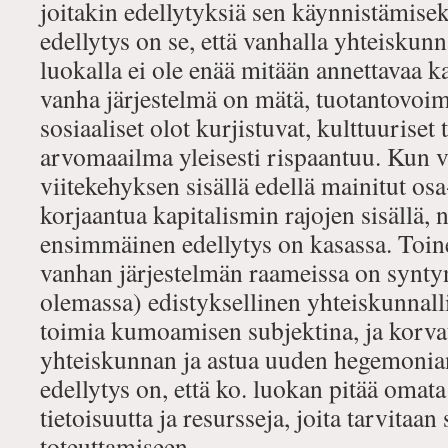
joitakin edellytyksiä sen käynnistämisek
edellytys on se, että vanhalla yhteiskunna
luokalla ei ole enää mitään annettavaa k
vanha järjestelmä on mätä, tuotantovoim
sosiaaliset olot kurjistuvat, kulttuuriset
arvomaailma yleisesti rispaantuu. Kun 
viitekehyksen sisällä edellä mainitut osa
korjaantua kapitalismin rajojen sisällä, n
ensimmäinen edellytys on kasassa. Toinen
vanhan järjestelmän raameissa on synty
olemassa) edistyksellinen yhteiskunnall
toimia kumoamisen subjektina, ja korva
yhteiskunnan ja astua uuden hegemonia
edellytys on, että ko. luokan pitää omat
tietoisuutta ja resursseja, joita tarvitaan
toteuttamiseen.