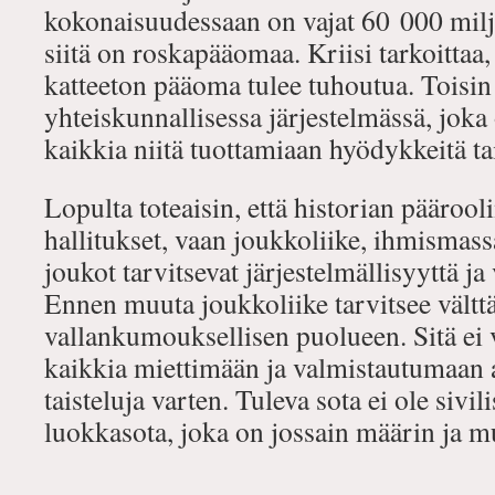
kokonaisuudessaan on vajat 60 000 milj
siitä on roskapääomaa. Kriisi tarkoittaa,
katteeton pääoma tulee tuhoutua. Toisi
yhteiskunnallisessa järjestelmässä, joka 
kaikkia niitä tuottamiaan hyödykkeitä tai
Lopulta toteaisin, että historian päärooli
hallitukset, vaan joukkoliike, ihmismassa
joukot tarvitsevat järjestelmällisyyttä j
Ennen muuta joukkoliike tarvitsee vält
vallankumouksellisen puolueen. Sitä ei
kaikkia miettimään ja valmistautumaan
taisteluja varten. Tuleva sota ei ole sivi
luokkasota, joka on jossain määrin ja m