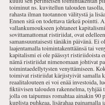
kuulu sen perinteisen toimintakentän pii
toiminut ns. kuvitellun talouden tasolla,
rahasta ilman tuotannon välitystä ja lisä
Ennen sitä on todettava tärkeä pointti.
vallankumoukseen johtaneet kapitalismin
sovittamattomat ristiriidat, ovat edellee
samansuuntaisesti tänäkin päivänä. Ei ole
laajentamalla toimintakenttäänsä tai ven
kapitalismi ei ole päässyt ristiriidoista 
nämä ristiriidat nimenomaan johtivat pa
toimintaedellytysten venyttämiseen. Kok
toimivat ristiriidat kärjistyivät samalla
reaalitalouteen ei voi enää investoida, l
fiktiivisen talouden rakennelma, tyhjää 
jolla on taipumus romahtaa ainakin 90 p
kuplista puhkeaa, lisärahaa painamalla 