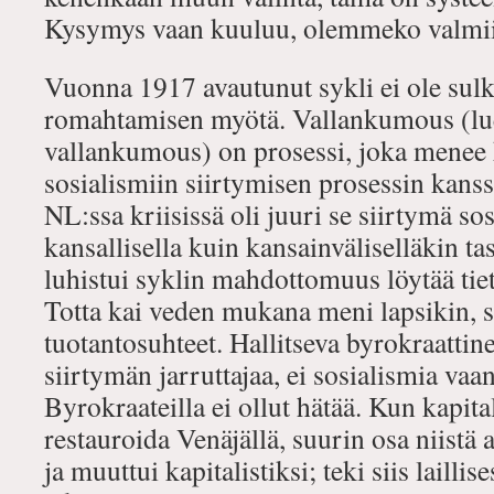
Kysymys vaan kuuluu, olemmeko valmiit
Vuonna 1917 avautunut sykli ei ole su
romahtamisen myötä. Vallankumous (l
vallankumous) on prosessi, joka menee 
sosialismiin siirtymisen prosessin kan
NL:ssa kriisissä oli juuri se siirtymä sos
kansallisella kuin kansainväliselläkin ta
luhistui syklin mahdottomuus löytää tie
Totta kai veden mukana meni lapsikin, so
tuotantosuhteet. Hallitseva byrokraattine
siirtymän jarruttajaa, ei sosialismia vaa
Byrokraateilla ei ollut hätää. Kun kapital
restauroida Venäjällä, suurin osa niistä 
ja muuttui kapitalistiksi; teki siis laillise