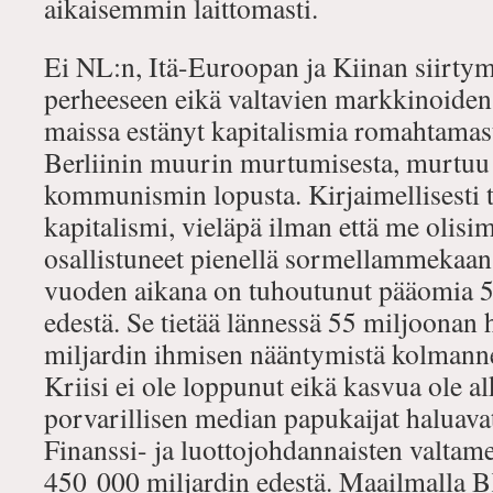
aikaisemmin laittomasti.
Ei NL:n, Itä-Euroopan ja Kiinan siirtym
perheeseen eikä valtavien markkinoiden
maissa estänyt kapitalismia romahtamas
Berliinin muurin murtumisesta, murtuu 
kommunismin lopusta. Kirjaimellisesti
kapitalismi, vieläpä ilman että me olisi
osallistuneet pienellä sormellammekaan
vuoden aikana on tuhoutunut pääomia 5
edestä. Se tietää lännessä 55 miljoonan 
miljardin ihmisen nääntymistä kolmann
Kriisi ei ole loppunut eikä kasvua ole a
porvarillisen median papukaijat haluav
Finanssi- ja luottojohdannaisten valtame
450 000 miljardin edestä. Maailmalla 