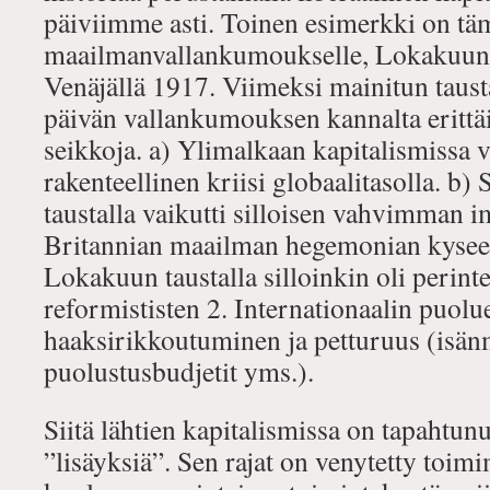
päiviimme asti. Toinen esimerkki on tä
maailmanvallankumoukselle, Lokakuun
Venäjällä 1917. Viimeksi mainitun taust
päivän vallankumouksen kannalta erittäi
seikkoja. a) Ylimalkaan kapitalismissa va
rakenteellinen kriisi globaalitasolla. b) 
taustalla vaikutti silloisen vahvimman i
Britannian maailman hegemonian kyseen
Lokakuun taustalla silloinkin oli perin
reformististen 2. Internationaalin puolu
haaksirikkoutuminen ja petturuus (isän
puolustusbudjetit yms.).
Siitä lähtien kapitalismissa on tapahtun
”lisäyksiä”. Sen rajat on venytetty toimi