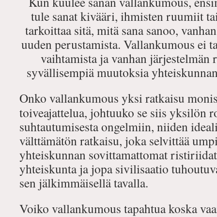
Kun kuulee sanan vallankumous, ensi
tule sanat kivääri, ihmisten ruumiit t
tarkoittaa sitä, mitä sana sanoo, vanha
uuden perustamista. Vallankumous ei ta
vaihtamista ja vanhan järjestelmän 
syvällisempiä muutoksia yhteiskunnan 
Onko vallankumous yksi ratkaisu monis
toiveajattelua, johtuuko se siis yksilön 
suhtautumisesta ongelmiin, niiden ideal
välttämätön ratkaisu, joka selvittää ump
yhteiskunnan sovittamattomat ristiriidat,
yhteiskunta ja jopa sivilisaatio tuhout
sen jälkimmäisellä tavalla.
Voiko vallankumous tapahtua koska vaa