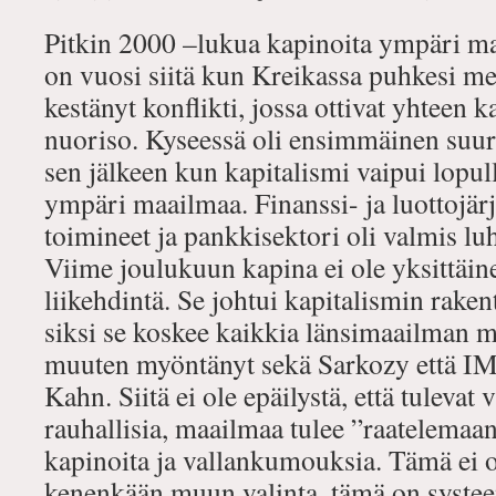
Pitkin 2000 –lukua kapinoita ympäri ma
on vuosi siitä kun Kreikassa puhkesi me
kestänyt konflikti, jossa ottivat yhteen ka
nuoriso. Kyseessä oli ensimmäinen suur
sen jälkeen kun kapitalismi vaipui lopull
ympäri maailmaa. Finanssi- ja luottojärj
toimineet ja pankkisektori oli valmis luh
Viime joulukuun kapina ei ole yksittäin
liikehdintä. Se johtui kapitalismin rakente
siksi se koskee kaikkia länsimaailman 
muuten myöntänyt sekä Sarkozy että IMF
Kahn. Siitä ei ole epäilystä, että tulevat 
rauhallisia, maailmaa tulee ”raatelemaan
kapinoita ja vallankumouksia. Tämä ei 
kenenkään muun valinta, tämä on systeem