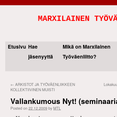
MARXILAINEN TYÖV
Etusivu
Hae
Mikä on Marxilainen
Skip
jäsenyyttä
Työväenliitto?
to
content
←
ARKISTOT JA TYÖVÄENLIIKKEEN
Lokakuu
KOLLEKTIIVINEN MUISTI
Vallankumous Nyt! (seminaari
Posted on
22.12.2009
by
MTL