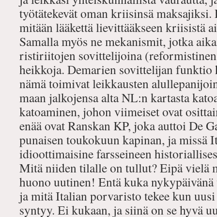
työtätekevät oman kriisinsä maksajiksi. P
mitään lääkettä lievittääkseen kriisistä a
Samalla myös ne mekanismit, jotka aik
ristiriitojen sovittelijoina (reformistin
heikkoja. Demarien sovittelijan funktio
nämä toimivat leikkausten alullepanijoin
maan jalkojensa alta NL:n kartasta kat
katoaminen, johon viimeiset ovat ositta
enää ovat Ranskan KP, joka auttoi De G
punaisen toukokuun kapinan, ja missä I
idioottimaisine farsseineen historiallis
Mitä niiden tilalle on tullut? Eipä vielä 
huono uutinen! Entä kuka nykypäivänä t
ja mitä Italian porvaristo tekee kun uu
syntyy. Ei kukaan, ja siinä on se hyvä u