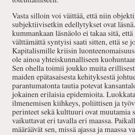
Vasta silloin voi väittää, että niin objekt
subjektiivisetkin edellytykset ovat läsnä. 
kummankaan läsnäolo ei takaa sitä, ett
välttämättä syntyisi saati sitten, että se j
Kapitalismille kriisin luonteenomaisuus 
ole ainoa yhteiskunnalliseen kuohuntaan
Sen ohella toimii joukko muita erillisesti
maiden epätasaisesta kehityksestä johtu
parantumatonta tautia potevat kansanta
jokainen erilaisia epidemioita. Luokkata
ilmenemisen kiihkeys, poliittisen ja työ
perinteet sekä kulttuuri ovat muutamia s
vaikuttavat eri tavalla eri maassa. Paikal
määräävät sen, missä ajassa ja maassa 