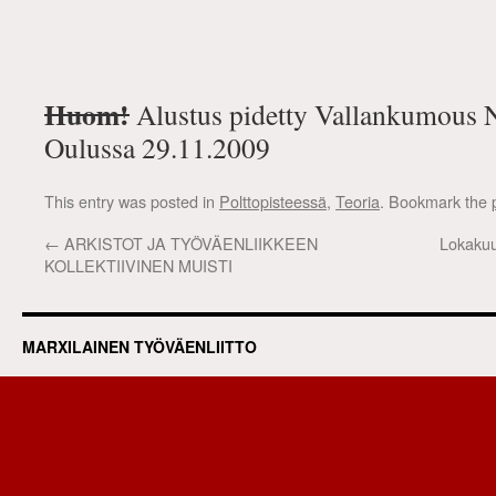
Huom!
Alustus pidetty Vallankumous N
Oulussa 29.11.2009
This entry was posted in
Polttopisteessä
,
Teoria
. Bookmark the
←
ARKISTOT JA TYÖVÄENLIIKKEEN
Lokakuu
KOLLEKTIIVINEN MUISTI
MARXILAINEN TYÖVÄENLIITTO