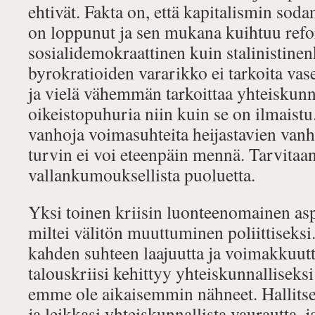
ehtivät. Fakta on, että kapitalismin sod
on loppunut ja sen mukana kuihtuu ref
sosialidemokraattinen kuin stalinistinen
byrokratioiden vararikko ei tarkoita va
ja vielä vähemmän tarkoittaa yhteiskunn
oikeistopuhuria niin kuin se on ilmaistu. 
vanhoja voimasuhteita heijastavien van
turvin ei voi eteenpäin mennä. Tarvitaa
vallankumouksellista puoluetta.
Yksi toinen kriisin luonteenomainen asp
miltei välitön muuttuminen poliittiseksi
kahden suhteen laajuutta ja voimakkuutt
talouskriisi kehittyy yhteiskunnalliseksi 
emme ole aikaisemmin nähneet. Hallitse
ja leikkasi yhteiskunnallista vaurautta, 