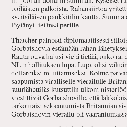
miljoonan dollarin summan. Kyseiset rah
työläisten palkoista. Rahansiirtoa yritet
sveitsiläisen pankkitilin kautta. Summa
löytänyt tietänsä perille.
Thatcher painosti diplomaattisesti silloi
Gorbatshovia estämään rahan lähetykse
Rautarouva halusi vielä tietää, onko ra
NL:n hallituksen lupa. Lupa olisi välttä
dollareiksi muuttamiseksi. Kolme päiv
saapumista viralliselle vierailulle Brit
suurlähettiläs kutsuttiin ulkoministeriö
viestittivät Gorbatshoville, että lakkola
tarkoittaisi sekaantumista Britannian sis
Gorbatshovin vierailu oli vaarantumassa