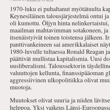
1970-luku ei puhaltanut myötätuulta kapi
Keynesiläinen talousjärjestelmä ontui ja
oli kumottu. Öljyn hinta nelinkertaistui
maailman mahtavimman sotakoneen, ja 
itsenäistyivät toinen toistensa jälkeen.
panttivankeineen sai amerikkalaiset näyt
1980-luvulle tultaessa Ronald Reagan j
päättivät mullistaa kapitalismia. Uusi do
uusliberalismi. Taloussektorin täydellin
valuuttojen kellunta, finanssipääoman g
aggressiivinen ulkopolitiikka olivat mu
muotoja.
Muutokset olivat suuria ja niiden lävitse
helppoa. Yksi vaikeus Länsi-Euroopassa