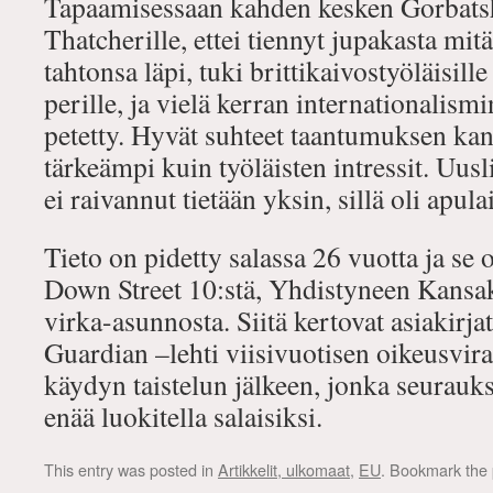
Tapaamisessaan kahden kesken Gorbatsh
Thatcherille, ettei tiennyt jupakasta mit
tahtonsa läpi, tuki brittikaivostyöläisil
perille, ja vielä kerran internationalismi
petetty. Hyvät suhteet taantumuksen kan
tärkeämpi kuin työläisten intressit. Uusl
ei raivannut tietään yksin, sillä oli apula
Tieto on pidetty salassa 26 vuotta ja se 
Down Street 10:stä, Yhdistyneen Kansa
virka-asunnosta. Siitä kertovat asiakirj
Guardian –lehti viisivuotisen oikeusvi
käydyn taistelun jälkeen, jonka seurauk
enää luokitella salaisiksi.
This entry was posted in
Artikkelit, ulkomaat
,
EU
. Bookmark the