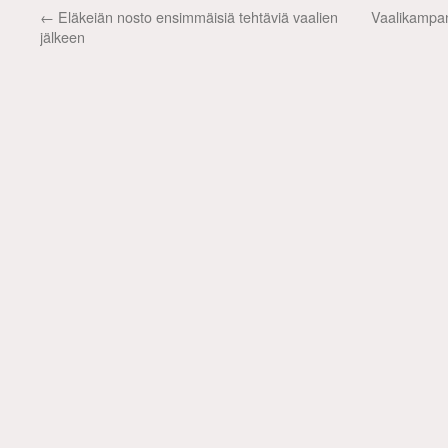
←
Eläkeiän nosto ensimmäisiä tehtäviä vaalien
Vaalikampan
jälkeen