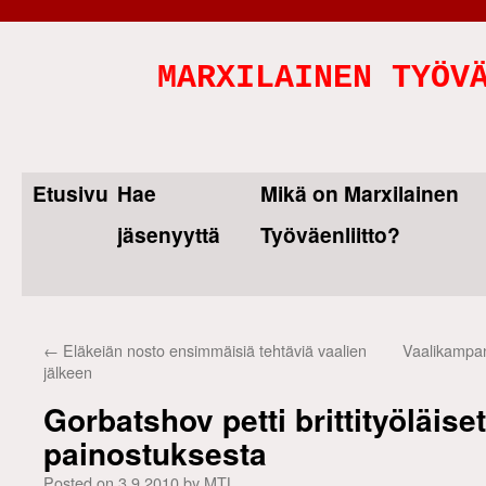
MARXILAINEN TYÖV
Etusivu
Hae
Mikä on Marxilainen
Skip
jäsenyyttä
Työväenliitto?
to
content
←
Eläkeiän nosto ensimmäisiä tehtäviä vaalien
Vaalikampan
jälkeen
Gorbatshov petti brittityöläise
painostuksesta
Posted on
3.9.2010
by
MTL