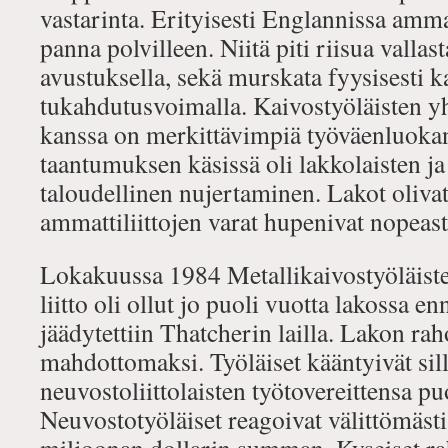
vastarinta. Erityisesti Englannissa ammat
panna polvilleen. Niitä piti riisua valla
avustuksella, sekä murskata fyysisesti k
tukahdutusvoimalla. Kaivostyöläisten yh
kanssa on merkittävimpiä työväenluokan
taantumuksen käsissä oli lakkolaisten j
taloudellinen nujertaminen. Lakot olivat 
ammattiliittojen varat hupenivat nopeast
Lokakuussa 1984 Metallikaivostyöläiste
liitto oli ollut jo puoli vuotta lakossa e
jäädytettiin Thatcherin lailla. Lakon ra
mahdottomaksi. Työläiset kääntyivät sil
neuvostoliittolaisten työtovereittensa pu
Neuvostotyöläiset reagoivat välittömästi