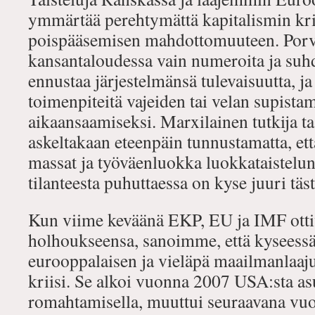
ymmärtää perehtymättä kapitalismin kriis
poispääsemisen mahdottomuuteen. Porva
kansantaloudessa vain numeroita ja suhd
ennustaa järjestelmänsä tulevaisuutta, ja
toimenpiteitä vajeiden tai velan supista
aikaansaamiseksi. Marxilainen tutkija t
askeltakaan eteenpäin tunnustamatta, että
massat ja työväenluokka luokkataistelu
tilanteesta puhuttaessa on kyse juuri täst
Kun viime keväänä EKP, EU ja IMF otti
holhoukseensa, sanoimme, että kyseessä
eurooppalaisen ja vieläpä maailmanlaaju
kriisi. Se alkoi vuonna 2007 USA:sta a
romahtamisella, muuttui seuraavana vuo