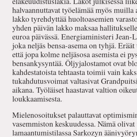
eläkeuudistuslakia. Lakot julkisessa liik
halvaannuttavat työelämää myös muilla 
lakko tyrehdyttää huoltoasemien varast
yhden päivän lakko maksaa hallituksell
euroa päivässä. Energiaministeri Jean
joka neljäs bensa-asema on tyhjä. Eräät t
että jopa kolme neljäsosa asemista ei p
bensankysyntää. Öljyjalostamot ovat blok
kahdestatoista tehtaasta toimii vain kak
tukahdutusvoimat valtasivat Grandpuits
aikana. Työläiset haastavat valtion oike
loukkaamisesta.
Mielenosoitukset palauttavat optimismin
vasemmiston keskuudessa. Nämä olivat t
lamaantumistilassa Sarkozyn äänivyöry