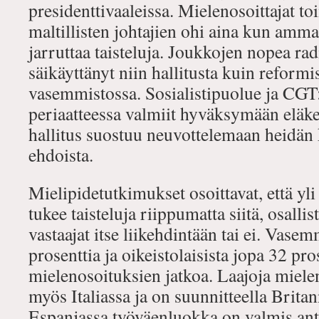
presidenttivaaleissa. Mielenosoittajat t
maltillisten johtajien ohi aina kun ammat
jarruttaa taisteluja. Joukkojen nopea ra
säikäyttänyt niin hallitusta kuin reformis
vasemmistossa. Sosialistipuolue ja CGT:n
periaatteessa valmiit hyväksymään eläk
hallitus suostuu neuvottelemaan heidän 
ehdoista.
Mielipidetutkimukset osoittavat, että yli
tukee taisteluja riippumatta siitä, osalli
vastaajat itse liikehdintään tai ei. Vasem
prosenttia ja oikeistolaisista jopa 32 pro
mielenosoituksien jatkoa. Laajoja miele
myös Italiassa ja on suunnitteella Britan
Espanjassa työväenluokka on valmis a