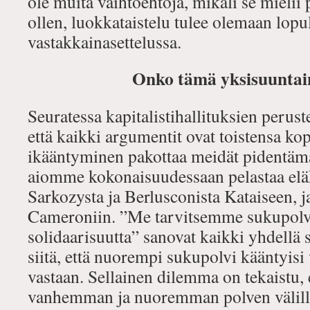
ole muita vaihtoehtoja, mikäli se mielii
ollen, luokkataistelu tulee olemaan lopul
vastakkainasettelussa.
Onko tämä yksisuuntain
Seuratessa kapitalistihallituksien perus
että kaikki argumentit ovat toistensa ko
ikääntyminen pakottaa meidät pidentämä
aiomme kokonaisuudessaan pelastaa eläk
Sarkozysta ja Berlusconista Kataiseen, 
Cameroniin. ”Me tarvitsemme sukupolvi
solidaarisuutta” sanovat kaikki yhdellä 
siitä, että nuorempi sukupolvi kääntyisi
vastaan. Sellainen dilemma on tekaistu, ei
vanhemman ja nuoremman polven välil