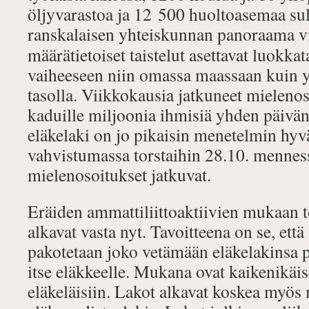
öljyvarastoa ja 12 500 huoltoasemaa sulj
ranskalaisen yhteiskunnan
panoraama vi
määrätietoiset taistelut asettavat luokka
vaiheeseen niin omassa maassaan kuin y
tasolla. Viikkokausia jatkuneet mielenos
kaduille miljoonia ihmisiä yhden päivän
eläkelaki on jo pikaisin menetelmin hyv
vahvistumassa torstaihin 28.10. menness
mielenosoitukset jatkuvat.
Eräiden ammattiliittoaktiivien mukaan t
alkavat vasta nyt. Tavoitteena on se, ett
pakotetaan joko vetämään eläkelakinsa p
itse eläkkeelle. Mukana ovat kaikenikäis
eläkeläisiin. Lakot alkavat koskea myös 