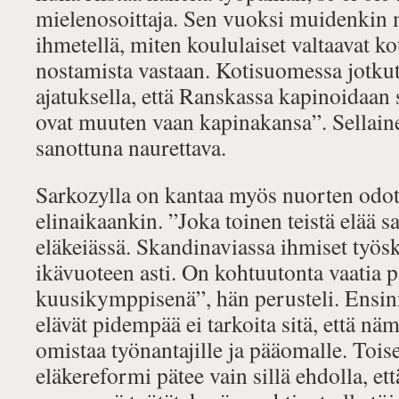
mielenosoittaja. Sen vuoksi muidenkin 
ihmetellä, miten koululaiset valtaavat k
nostamista vastaan. Kotisuomessa jotkut
ajatuksella, että Ranskassa kapinoidaan s
ovat muuten vaan kapinakansa”. Sellaine
sanottuna naurettava.
Sarkozylla on kantaa myös nuorten odot
elinaikaankin. ”Joka toinen teistä elää s
eläkeiässä. Skandinaviassa ihmiset työs
ikävuoteen asti. On kohtuutonta vaatia p
kuusikymppisenä”, hän perusteli. Ensinn
elävät pidempää ei tarkoita sitä, että nä
omistaa työnantajille ja pääomalle. Toi
eläkereformi pätee vain sillä ehdolla, et