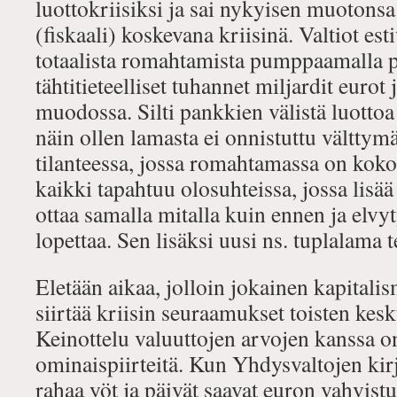
luottokriisiksi ja sai nykyisen muotonsa
(fiskaali) koskevana kriisinä. Valtiot es
totaalista romahtamista pumppaamalla p
tähtitieteelliset tuhannet miljardit eurot
muodossa. Silti pankkien välistä luottoa 
näin ollen lamasta ei onnistuttu vältty
tilanteessa, jossa romahtamassa on koko
kaikki tapahtuu olosuhteissa, jossa lisää
ottaa samalla mitalla kuin ennen ja elv
lopettaa. Sen lisäksi uusi ns. tuplalama 
Eletään aikaa, jolloin jokainen kapitalis
siirtää kriisin seuraamukset toisten kesk
Keinottelu valuuttojen arvojen kanssa 
ominaispiirteitä. Kun Yhdysvaltojen kirj
rahaa yöt ja päivät saavat euron vahvist