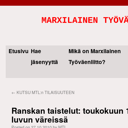
MARXILAINEN TYÖV
Etusivu
Hae
Mikä on Marxilainen
Skip
jäsenyyttä
Työväenliitto?
to
content
←
KUTSU MTL:n TILAISUUTEEN
Ranskan taistelut: toukokuun 
luvun väreissä
Posted on
27.10.2010
by
MTL