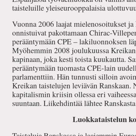
taisteluille yleiseurooppalaisia ulottuvu
Vuonna 2006 laajat mielenosoitukset ja k
onnistuivat pakottamaan Chirac-Villepen
perääntymään CPE – lakiluonnoksen läp
Myöhemmin 2008 joulukuussa Kreikan 
kapinaan, joka kesti toista kuukautta. Sa
perääntymään tuomasta CPE-lain uudell
parlamenttiin. Hän tunnusti silloin avoim
Kreikan taistelujen leviävän Ranskaan. 
kapitalismin kriisin ollessa eri vaiheess
suuntaan. Liikehdintää lähtee Ranskasta 
Luokkataistelun ko
Taisteluja Ranskassa ja laajemmin Eur