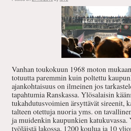
Vanhan toukokuun 1968 moton mukaan, 
totuutta paremmin kuin poltettu kaupun
ajankohtaisuus on ilmeinen jos tarkaste
tapahtumia Ranskassa. Ylösalaisin käänne
tukahdutusvoimien ärsyttävät sireenit, k
talteen otettuja nuoria yms. on tavallin
ja muidenkin kaupunkien katukuvassa. 
työläistä lakossa, 1200 koulua ja 10 ylio