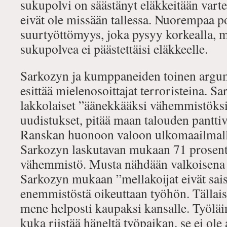
sukupolvi on säästänyt eläkkeitään vart
eivät ole missään tallessa. Nuorempaa po
suurtyöttömyys, joka pysyy korkealla, 
sukupolvea ei päästettäisi eläkkeelle.
Sarkozyn ja kumppaneiden toinen argume
esittää mielenosoittajat terroristeina. S
lakkolaiset ”äänekkääksi vähemmistöksi,
uudistukset, pitää maan talouden pantti
Ranskan huonoon valoon ulkomaailmalla
Sarkozyn laskutavan mukaan 71 prosent
vähemmistö. Musta nähdään valkoisena 
Sarkozyn mukaan ”mellakoijat eivät sais
enemmistöstä oikeuttaan työhön. Tällaise
mene helposti kaupaksi kansalle. Työläi
kuka riistää häneltä työpaikan, se ei ole