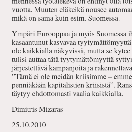
mennessä työtätekevä on ehtinyt olla töi
vuotta. Muuten eläkeikä nousee automaat
mikä on sama kuin esim. Suomessa.
Ympäri Eurooppaa ja myös Suomessa i
kasaantunut kasvavaa tyytymättömyyttä 
ole kaikkialla näkyvissä, mutta se kytee
tulisi auttaa tätä tyytymättömyyttä syt
järjestettävä kampanjoita ja rakennettava 
”Tämä ei ole meidän kriisimme – emm
penniäkään kapitalistien kriisistä”. Ra
täytyy ehdottomasti vaalia kaikkialla.
Dimitris Mizaras
25.10.2010