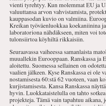
vienti tyrehtyy. Kun molemmat EU ja US
valuuttansa arvon vahvistamista, protek
kauppasodan kuvio on valmiina. Euroopp
Kreikan työväenluokkaa koekaniinina ja
laboratoriona nähdäkseen, miten voi tot
tulonsiirtoa köyhiltä rikkaisiin.
Seuraavassa vaiheessa samanlaista mato
muuallekin Eurooppaan. Ranskassa ja E
aloitettu. Suomessa sellainen on odotett
vaalien jälkeen. Kyse Ranskassa ei ole v
nostamisesta 60:stä 62 vuoteen, vaan k
kurjistamisesta. Kansa Ranskassa näytt
hyvin. Luokkataistelulla on tahto sotke
projekteja. Tämä vain tapahtuu aikana, jo