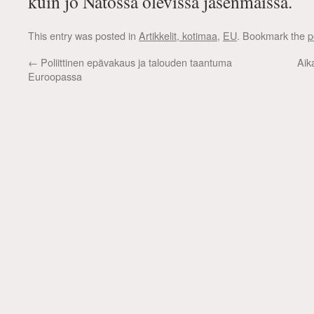
kuin jo Natossa olevissa jäsenmaissa.
This entry was posted in
Artikkelit, kotimaa
,
EU
. Bookmark the
p
←
Poliittinen epävakaus ja talouden taantuma
Aik
Euroopassa