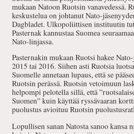
mukaan Natoon Ruotsin vanavedessä. Ru
keskustelua on johtanut Nato-jäsenyyde
Dagbladet. Ulkopoliittisen instituutin tu
Pasternak
kannustaa Suomea seuraamaa
Nato-linjassa.
Pasternakin mukaan Ruotsi hakee Nato-
2015 tai 2016. Siihen asti Ruotsia luots
Suomelle annetaan lupaus, että se pääse
Ruotsin perässä. Ruotsin vetoimuun las
helpompi pelotella sillä, että ”ruotsalais
Suomen” kuin käyttää ryssävaaran kortt
puolustus avioituu Ruotsin puolustusrat
Lopullisen sanan Natosta sanoo kansa n