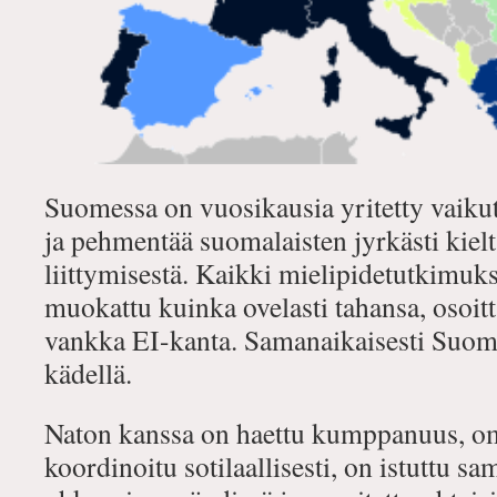
Suomessa on vuosikausia yritetty vaikut
ja pehmentää suomalaisten jyrkästi kiel
liittymisestä. Kaikki mielipidetutkimuk
muokattu kuinka ovelasti tahansa, osoitta
vankka EI-kanta. Samanaikaisesti Suome
kädellä.
Naton kanssa on haettu kumppanuus, o
koordinoitu sotilaallisesti, on istuttu 