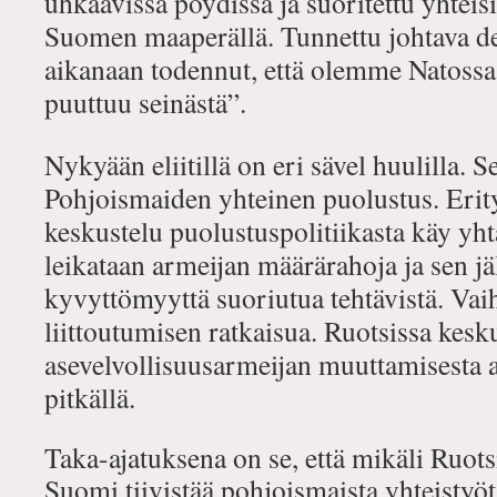
uhkaavissa pöydissä ja suoritettu yhteisi
Suomen maaperällä. Tunnettu johtava 
aikanaan todennut, että olemme Natossa,
puuttuu seinästä”.
Nykyään eliitillä on eri sävel huulilla. 
Pohjoismaiden yhteinen puolustus. Erity
keskustelu puolustuspolitiikasta käy yht
leikataan armeijan määrärahoja ja sen jä
kyvyttömyyttä suoriutua tehtävistä. Vai
liittoutumisen ratkaisua. Ruotsissa kesk
asevelvollisuusarmeijan muuttamisesta 
pitkällä.
Taka-ajatuksena on se, että mikäli Ruotsi
Suomi tiivistää pohjoismaista yhteistyöt