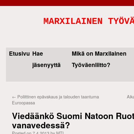
MARXILAINEN TYÖV
Etusivu
Hae
Mikä on Marxilainen
Skip
jäsenyyttä
Työväenliitto?
to
content
←
Poliittinen epävakaus ja talouden taantuma
Aik
Euroopassa
Viedäänkö Suomi Natoon Ruot
vanavedessä?
Posted on
7.4.2013
by
MTL