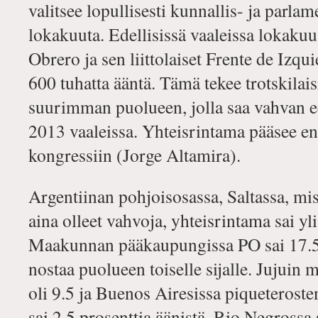
valitsee lopullisesti kunnallis- ja parlam
lokakuuta. Edellisissä vaaleissa lokakuu
Obrero ja sen liittolaiset Frente de Izqu
600 tuhatta ääntä. Tämä tekee trotskilai
suurimman puolueen, jolla saa vahvan 
2013 vaaleissa. Yhteisrintama pääsee e
kongressiin (Jorge Altamira).
Argentiinan pohjoisosassa, Saltassa, miss
aina olleet vahvoja, yhteisrintama sai yli
Maakunnan pääkaupungissa PO sai 17.5 
nostaa puolueen toiselle sijalle. Jujuin
oli 9.5 ja Buenos Airesissa piqueteroste
sai 2.5 prosenttia äänistä. Rio Negrossa 