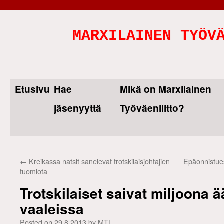
MARXILAINEN TYÖV
Etusivu
Hae
Mikä on Marxilainen
Skip
jäsenyyttä
Työväenliitto?
to
content
←
Kreikassa natsit sanelevat trotskilaisjohtajien
Epäonnistue
tuomiota
Trotskilaiset saivat miljoona 
vaaleissa
Posted on
29.8.2013
by
MTL