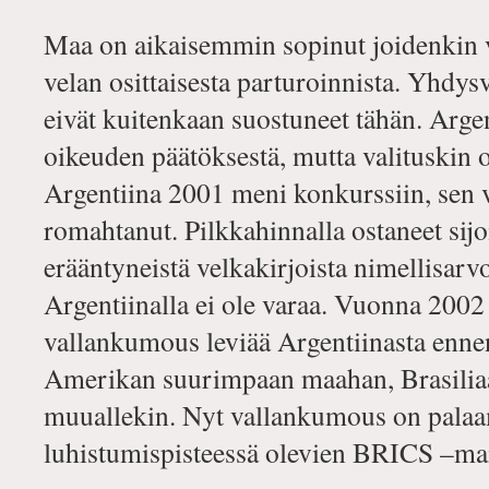
Maa on aikaisemmin sopinut joidenkin 
velan osittaisesta parturoinnista. Yhdysv
eivät kuitenkaan suostuneet tähän. Argen
oikeuden päätöksestä, mutta valituskin 
Argentiina 2001 meni konkurssiin, sen v
romahtanut. Pilkkahinnalla ostaneet sijoi
erääntyneistä velkakirjoista nimellisarv
Argentiinalla ei ole varaa. Vuonna 2002 p
vallankumous leviää Argentiinasta enne
Amerikan suurimpaan maahan, Brasiliaan,
muuallekin. Nyt vallankumous on palaa
luhistumispisteessä olevien BRICS –mai