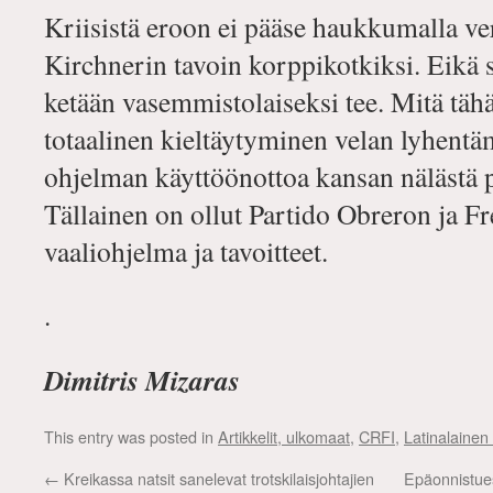
Kriisistä eroon ei pääse haukkumalla ve
Kirchnerin tavoin korppikotkiksi. Eikä
ketään vasemmistolaiseksi tee. Mitä tähä
totaalinen kieltäytyminen velan lyhentäm
ohjelman käyttöönottoa kansan nälästä p
Tällainen on ollut Partido Obreron ja F
vaaliohjelma ja tavoitteet.
.
Dimitris Mizaras
This entry was posted in
Artikkelit, ulkomaat
,
CRFI
,
Latinalainen
←
Kreikassa natsit sanelevat trotskilaisjohtajien
Epäonnistue