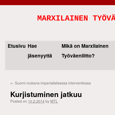
MARXILAINEN TYÖV
Etusivu
Hae
Mikä on Marxilainen
Skip
jäsenyyttä
Työväenliitto?
to
content
←
Suomi mukana imperialistisessa interventiossa
Kurjistuminen jatkuu
Posted on
10.2.2014
by
MTL