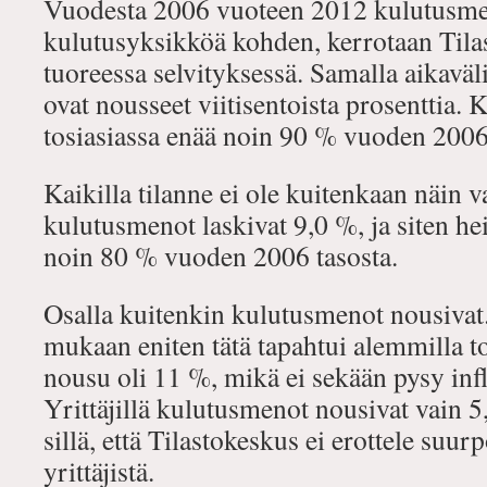
Vuodesta 2006 vuoteen 2012 kulutusme
kulutusyksikköä kohden, kerrotaan Til
tuoreessa selvityksessä. Samalla aikaväli
ovat nousseet viitisentoista prosenttia. K
tosiasiassa enää noin 90 % vuoden 2006 
Kaikilla tilanne ei ole kuitenkaan näin v
kulutusmenot laskivat 9,0 %, ja siten h
noin 80 % vuoden 2006 tasosta.
Osalla kuitenkin kulutusmenot nousivat
mukaan eniten tätä tapahtui alemmilla to
nousu oli 11 %, mikä ei sekään pysy inf
Yrittäjillä kulutusmenot nousivat vain 5
sillä, että Tilastokeskus ei erottele suu
yrittäjistä.