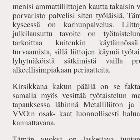
menisi ammattiliittojen kautta takaisin vu
porvaristo palvelisi siten työläisiä. Tä
kyseessä on karhunpalvelus. Liittoj
julkilausuttu tavoite on työtaistel
tarkoittaa kuitenkin käytännössä 
turvaamista, sillä liittojen käymä työta
lyhytnäköistä sätkimistä vailla pr
alkeellisimpiakaan periaatteita.
Kirsikkana kakun päällä on se fakta,
samalla myös vesittää työtaistelun m
tapauksessa lähinnä Metalliliiton ja 
VVO:n osak- kaat luonnollisesti haluav
kannattavana.
Tämän vuoksi on laskettava tuotan