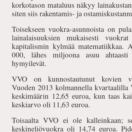
korkotason mataluus näkyy lainakustan
siten siis rakentamis- ja ostamiskustann
Toisekseen vuokra-asunnoista on pula
lainalaisuuksien mukaisesti vuokr
kapitalismin kylmää matematiikkaa. 
000, lähes miljoona asuu ahtaasti
hymyilevät.
VVO on kunnostautunut kovien vu
Vuoden 2013 kolmannella kvartaalilla
keskimäärin 12,65 euroa, kun taas ka
keskiarvo oli 11,63 euroa.
Toisaalta VVO ei ole kalleinkaan; se
keskineliövuokra oli 14,74 euroa. Pid