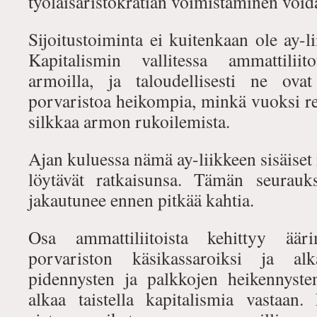
työläisaristokratian voimistaminen voida
Sijoitustoiminta ei kuitenkaan ole ay-
Kapitalismin vallitessa ammattiliit
armoilla, ja taloudellisesti ne ovat
porvaristoa heikompia, minkä vuoksi r
silkkaa armon rukoilemista.
Ajan kuluessa nämä ay-liikkeen sisäiset ri
löytävät ratkaisunsa. Tämän seurauk
jakautunee ennen pitkää kahtia.
Osa ammattiliitoista kehittyy ääri
porvariston käsikassaroiksi ja al
pidennysten ja palkkojen heikennyste
alkaa taistella kapitalismia vastaan