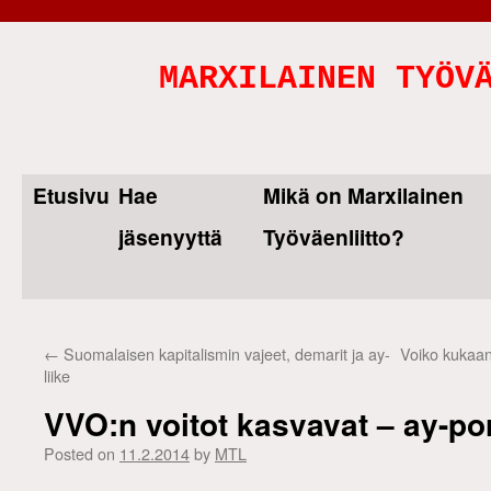
MARXILAINEN TYÖV
Etusivu
Hae
Mikä on Marxilainen
Skip
jäsenyyttä
Työväenliitto?
to
content
←
Suomalaisen kapitalismin vajeet, demarit ja ay-
Voiko kukaan
liike
VVO:n voitot kasvavat – ay-porv
Posted on
11.2.2014
by
MTL