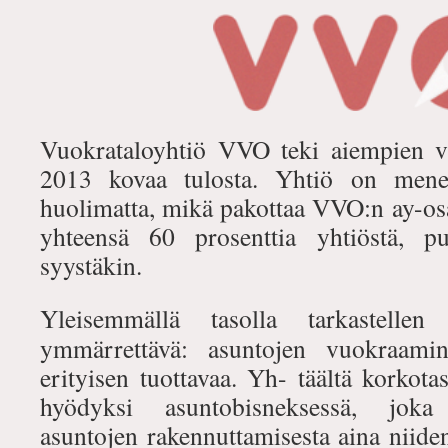
Vuokrataloyhtiö VVO teki aiempien v
2013 kovaa tulosta. Yhtiö on mene
huolimatta, mikä pakottaa VVO:n ay-osa
yhteensä 60 prosenttia yhtiöstä, pu
syystäkin.
Yleisemmällä tasolla tarkastelle
ymmärrettävä: asuntojen vuokraamin
erityisen tuottavaa. Yh- täältä korkot
hyödyksi asuntobisneksessä, joka 
asuntojen rakennuttamisesta aina niide