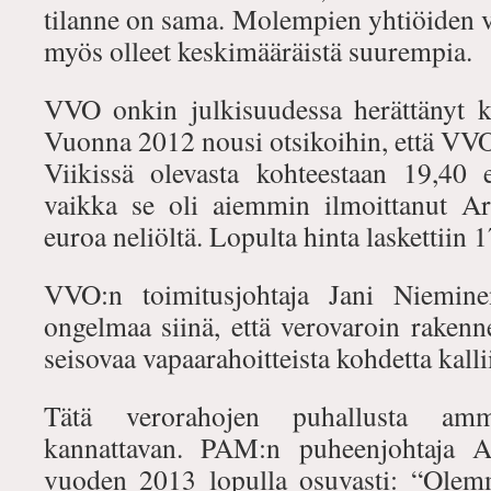
tilanne on sama. Molempien yhtiöiden 
myös olleet keskimääräistä suurempia.
VVO onkin julkisuudessa herättänyt k
Vuonna 2012 nousi otsikoihin, että VVO
Viikissä olevasta kohteestaan 19,40
vaikka se oli aiemmin ilmoittanut Ar
euroa neliöltä. Lopulta hinta laskettiin 
VVO:n toimitusjohtaja Jani Niemine
ongelmaa siinä, että verovaroin rakenn
seisovaa vapaarahoitteista kohdetta kall
Tätä verorahojen puhallusta ammat
kannattavan. PAM:n puheenjohtaja A
vuoden 2013 lopulla osuvasti: “Olem