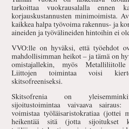
tarkoittaa vuokrausalalla ennen k
korjauskustannusten minimoimista. A
kaikkea halpa työvoima rakennus- ja korj
aineiden ja työvälineiden hintoihin ei ol
VVO:lle on hyväksi, että työehdot ov
mahdollisimman heikot – ja tämä on hy
omistajallekin, myös Metalliliitolle
Liittojen toimintaa voisi kiert
skitsofreeniseksi.
Skitsofrenia on yleisemminkin
sijoitustoimintaa vaivaava sairaus:
voimistaa työläisaristokratiaa (jottei
heikentää sitä (jotta sijoitukset k