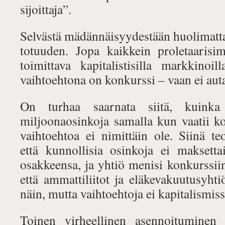
sijoittaja”.
Selvästä mädännäisyydestään huolimatta
totuuden. Jopa kaikkein proletaaris
toimittava kapitalistisilla markkinoilla
vaihtoehtona on konkurssi – vaan ei aut
On turhaa saarnata siitä, kuink
miljoonaosinkoja samalla kun vaatii k
vaihtoehtoa ei nimittäin ole. Siinä teor
että kunnollisia osinkoja ei maksettai
osakkeensa, ja yhtiö menisi konkurssiin.
että ammattiliitot ja eläkevakuutusyhtiö
näin, mutta vaihtoehtoja ei kapitalismiss
Toinen virheellinen asennoituminen 