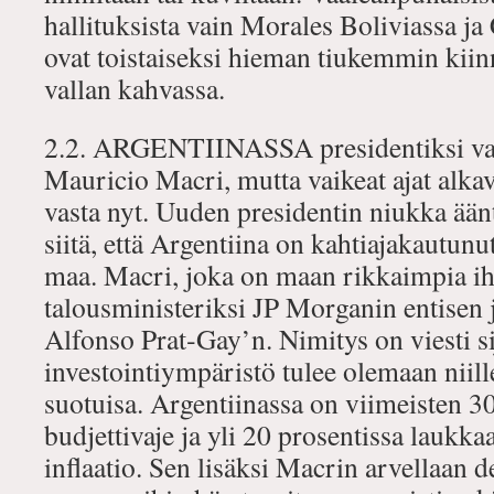
hallituksista vain Morales Boliviassa j
ovat toistaiseksi hieman tiukemmin kiin
vallan kahvassa.
2.2. ARGENTIINASSA presidentiksi vali
Mauricio Macri, mutta vaikeat ajat alkav
vasta nyt. Uuden presidentin niukka ään
siitä, että Argentiina on kahtiajakautunu
maa. Macri, joka on maan rikkaimpia ihm
talousministeriksi JP Morganin entisen 
Alfonso Prat‐Gay’n. Nimitys on viesti sijoi
investointiympäristö tulee olemaan niill
suotuisa. Argentiinassa on viimeisten 
budjettivaje ja yli 20 prosentissa laukka
inflaatio. Sen lisäksi Macrin arvellaan 