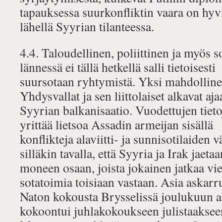
tapauksessa suurkonfliktin vaara on hyv
lähellä Syyrian tilanteessa.
4.4. Taloudellinen, poliittinen ja myös so
lännessä ei tällä hetkellä salli tietoisesti
suursotaan ryhtymistä. Yksi mahdollinen
Yhdysvallat ja sen liittolaiset alkavat aj
Syyrian balkanisaatio. Vuodettujen tie
yrittää lietsoa Assadin armeijan sisällä
konflikteja alaviitti‐ ja sunnisotilaiden v
silläkin tavalla, että Syyria ja Irak jaetaa
moneen osaan, joista jokainen jatkaa vie
sotatoimia toisiaan vastaan. Asia askarru
Naton kokousta Brysselissä joulukuun al
kokoontui juhlakokoukseen julistaaksee