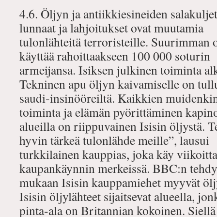
4.6. Öljyn ja antiikkiesineiden salakuljet
lunnaat ja lahjoitukset ovat muutamia
tulonlähteitä terroristeille. Suurimman o
käyttää rahoittaakseen 100 000 soturin
armeijansa. Isiksen julkinen toiminta a
Tekninen apu öljyn kaivamiselle on tull
saudi‐insinööreiltä. Kaikkien muidenki
toiminta ja elämän pyörittäminen kapino
alueilla on riippuvainen Isisin öljystä. T
hyvin tärkeä tulonlähde meille”, lausui
turkkilainen kauppias, joka käy viikoit
kaupankäynnin merkeissä. BBC:n tehdy
mukaan Isisin kauppamiehet myyvät öljy
Isisin öljylähteet sijaitsevat alueella, jon
pinta‐ala on Britannian kokoinen. Siellä