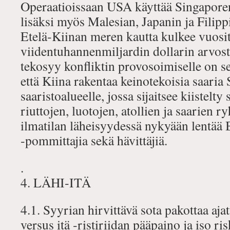
Operaatioissaan USA käyttää Singapore
lisäksi myös Malesian, Japanin ja Filippi
Etelä‐Kiinan meren kautta kulkee vuosit
viidentuhannenmiljardin dollarin arvos
tekosyy konfliktin provosoimiselle on se
että Kiina rakentaa keinotekoisia saaria 
saaristoalueelle, jossa sijaitsee kiistelty 
riuttojen, luotojen, atollien ja saarien 
ilmatilan läheisyydessä nykyään lentää
‐pommittajia sekä hävittäjiä.
.
4. LÄHI‐ITÄ
4.1. Syyrian hirvittävä sota pakottaa ajat
versus itä ‐ristiriidan pääpaino ja iso ris