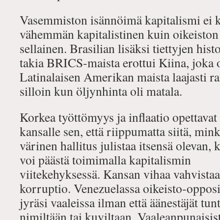
Vasemmiston isännöimä kapitalismi ei k
vähemmän kapitalistinen kuin oikeisto
sellainen. Brasilian lisäksi tiettyjen his
takia BRICS‐maista erottui Kiina, joka o
Latinalaisen Amerikan maista laajasti r
silloin kun öljynhinta oli matala.
Korkea työttömyys ja inflaatio opettavat
kansalle sen, että riippumatta siitä, min
värinen hallitus julistaa itsensä olevan, k
voi päästä toimimalla kapitalismin
viitekehyksessä. Kansan vihaa vahvistaa 
korruptio. Venezuelassa oikeisto‐opposi
jyräsi vaaleissa ilman että äänestäjät tunt
nimiltään tai kuviltaan. Vaaleanpunaisis