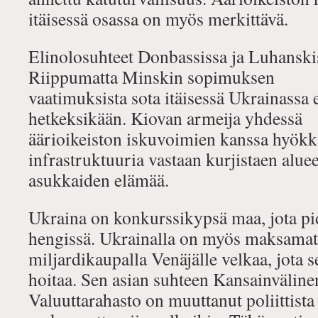
itäisessä osassa on myös merkittävä.
Elinolosuhteet Donbassissa ja Luhanskis
Riippumatta Minskin sopimuksen
vaatimuksista sota itäisessä Ukrainassa 
hetkeksikään. Kiovan armeija yhdessä
äärioikeiston iskuvoimien kanssa hyökkää
infrastruktuuria vastaan kurjistaen alue
asukkaiden elämää.
Ukraina on konkurssikypsä maa, jota pid
hengissä. Ukrainalla on myös maksamat
miljardikaupalla Venäjälle velkaa, jota s
hoitaa. Sen asian suhteen Kansainväline
Valuuttarahasto on muuttanut poliittista 