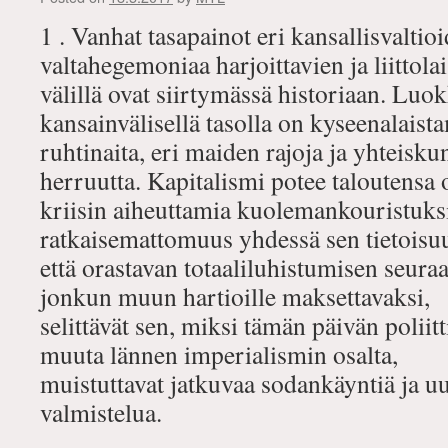
1 . Vanhat tasapainot eri kansallisvaltio
valtahegemoniaa harjoittavien ja liittola
välillä ovat siirtymässä historiaan. Luok
kansainvälisellä tasolla on kyseenalais
ruhtinaita, eri maiden rajoja ja yhteisku
herruutta. Kapitalismi potee taloutensa 
kriisin aiheuttamia kuolemankouristuksi
ratkaisemattomuus yhdessä sen tietoisu
että orastavan totaaliluhistumisen seura
jonkun muun hartioille maksettavaksi,
selittävät sen, miksi tämän päivän poliitt
muuta lännen imperialismin osalta,
muistuttavat jatkuvaa sodankäyntiä ja uu
valmistelua.