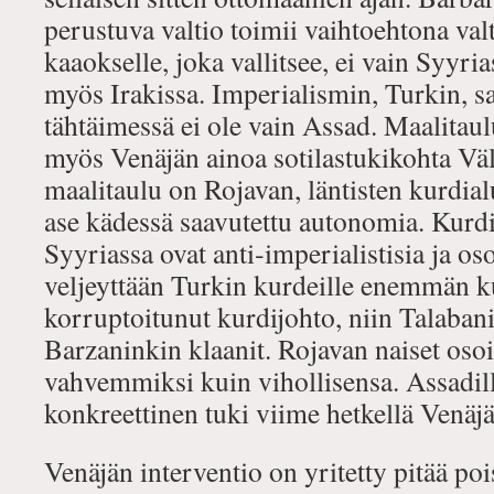
perustuva valtio toimii vaihtoehtona valt
kaaokselle, joka vallitsee, ei vain Syyria
myös Irakissa. Imperialismin, Turkin, sa
tähtäimessä ei ole vain Assad. Maalitau
myös Venäjän ainoa sotilastukikohta Vä
maalitaulu on Rojavan, läntisten kurdia
ase kädessä saavutettu autonomia. Kurdi
Syyriassa ovat anti‐imperialistisia ja oso
veljeyttään Turkin kurdeille enemmän ku
korruptoitunut kurdijohto, niin Talaban
Barzaninkin klaanit. Rojavan naiset osoi
vahvemmiksi kuin vihollisensa. Assadill
konkreettinen tuki viime hetkellä Venäjä
Venäjän interventio on yritetty pitää po