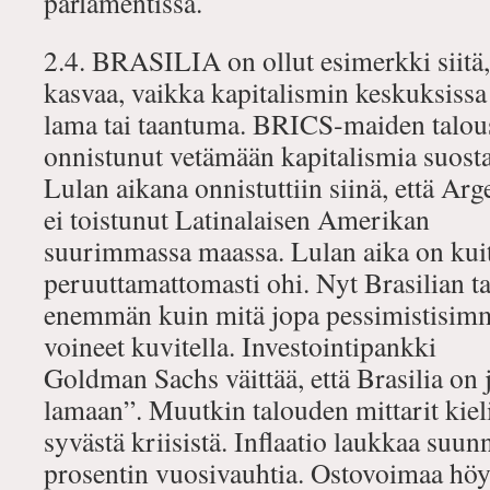
parlamentissa.
2.4. BRASILIA on ollut esimerkki siitä,
kasvaa, vaikka kapitalismin keskuksissa 
lama tai taantuma. BRICS‐maiden talous
onnistunut vetämään kapitalismia suosta
Lulan aikana onnistuttiin siinä, että A
ei toistunut Latinalaisen Amerikan
suurimmassa maassa. Lulan aika on kui
peruuttamattomasti ohi. Nyt Brasilian t
enemmän kuin mitä jopa pessimistisimmä
voineet kuvitella. Investointipankki
Goldman Sachs väittää, että Brasilia on 
lamaan”. Muutkin talouden mittarit kiel
syvästä kriisistä. Inflaatio laukkaa su
prosentin vuosivauhtia. Ostovoimaa höy