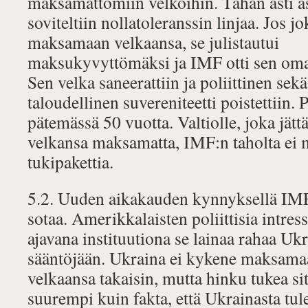
maksamattomiin velkoihin. Tähän asti a
soviteltiin nollatoleranssin linjaa. Jos 
maksamaan velkaansa, se julistautui
maksukyvyttömäksi ja IMF otti sen oma
Sen velka saneerattiin ja poliittinen sekä
taloudellinen suvereniteetti poistettiin. 
pätemässä 50 vuotta. Valtiolle, joka jätt
velkansa maksamatta, IMF:n taholta ei m
tukipakettia.
5.2. Uuden aikakauden kynnyksellä IMF 
sotaa. Amerikkalaisten poliittisia intress
ajavana instituutiona se lainaa rahaa Uk
sääntöjään. Ukraina ei kykene maksama
velkaansa takaisin, mutta hinku tukea si
suurempi kuin fakta, että Ukrainasta tul