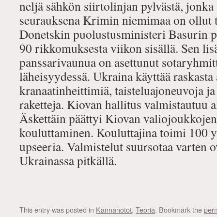
neljä sähkön siirtolinjan pylvästä, jonka
seurauksena Krimin niemimaa on ollut 
Donetskin puolustusministeri Basurin 
90 rikkomuksesta viikon sisällä. Sen lis
panssarivaunua on asettunut sotaryhmit
läheisyydessä. Ukraina käyttää raskasta 
kranaatinheittimiä, taisteluajoneuvoja ja
raketteja. Kiovan hallitus valmistautuu a
Äskettäin päättyi Kiovan valiojoukkojen
kouluttaminen. Kouluttajina toimi 100 
upseeria. Valmistelut suursotaa varten o
Ukrainassa pitkällä.
This entry was posted in
Kannanotot
,
Teoria
. Bookmark the
per