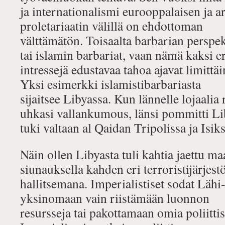
ja internationalismi eurooppalaisen ja a
proletariaatin välillä on ehdottoman
välttämätön. Toisaalta barbarian perspek
tai islamin barbariat, vaan nämä kaksi e
intressejä edustavaa tahoa ajavat limitt
Yksi esimerkki islamistibarbariasta
sijaitsee Libyassa. Kun lännelle lojaalia
uhkasi vallankumous, länsi pommitti Lib
tuki valtaan al Qaidan Tripolissa ja Isi
Näin ollen Libyasta tuli kahtia jaettu ma
siunauksella kahden eri terroristijärjest
hallitsemana. Imperialistiset sodat Lähi
yksinomaan vain riistämään luonnon
resursseja tai pakottamaan omia poliittis