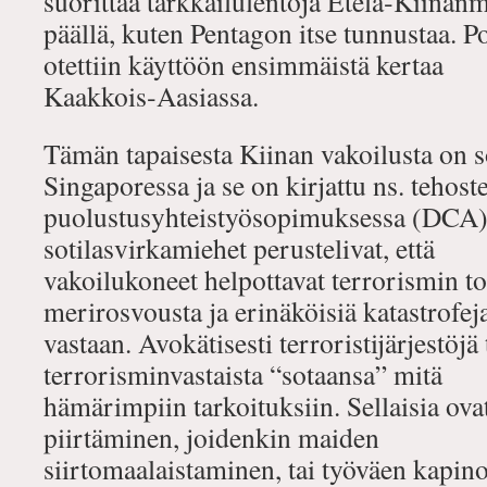
suorittaa tarkkailulentoja Etelä‐Kiinan
päällä, kuten Pentagon itse tunnustaa. 
otettiin käyttöön ensimmäistä kertaa
Kaakkois‐Aasiassa.
Tämän tapaisesta Kiinan vakoilusta on so
Singaporessa ja se on kirjattu ns. tehost
puolustusyhteistyösopimuksessa (DCA)
sotilasvirkamiehet perustelivat, että
vakoilukoneet helpottavat terrorismin tor
merirosvousta ja erinäköisiä katastrofej
vastaan. Avokätisesti terroristijärjestöjä
terrorisminvastaista “sotaansa” mitä
hämärimpiin tarkoituksiin. Sellaisia ova
piirtäminen, joidenkin maiden
siirtomaalaistaminen, tai työväen kapin