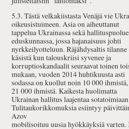
julistettaisiin “laittomaksi”.
5.3. Tästä velkakiistasta Venäjä vie Ukr
oikeusistuimeen. Asia on aiheuttanut
tappelua Ukrainassa sekä hallituspuoluei
eduskunnassa, jossa hajanaisuus johti
nyrkkeilyotteluun. Räjähdysaltis tilanne
käsistä kun talouskriisi syvenee ja
korruptioskandaalit seuraavat toinen toi
mukaan, vuoden 2014 huhtikuusta asti
sodassa on kuollut noin 10 000 ihmistä,
21 000 ihmistä. Kaikesta huolimatta
Ukrainan hallitus laajentaa sotatoimiaan
Tulitaukorikkomuksia esiintyy päivittäin
Azov
mobilisoituu uusia hyökkäyksiä varten. N