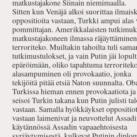
matkustajakone Siinain niemimaalla.
Sitten kun Venäjä alkoi suorittaa ilmai
oppositioita vastaan, Turkki ampui alas 
pommittajan. Amerikkalaisten tutkimukse
matkustajakoneen ilmassa räjäyttäminen
terroriteko. Muiltakin tahoilta tuli sam
tutkimustulokset, ja vain Putin jäi lopul
epäröimään, oliko tapahtuma terroriteko
alasampuminen oli provokaatio, jonka
tekijöitä pitää etsiä Naton suunnalta. O
Turkissa hieman ennen provokaatiota j
seisoi Turkin takana kun Putin julisti ta
vastaan. Samalla hyökkäykset oppositio
vastaan laimenivat ja neuvottelut Assadin
käytännössä Assadin vapaaehtoisesta
syrjäytymisestä, kulkevat Putinin diplom