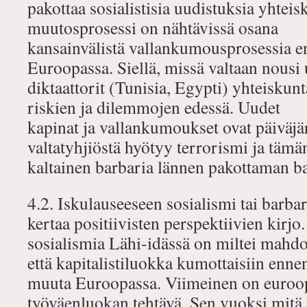
pakottaa sosialistisia uudistuksia yhteis
muutosprosessi on nähtävissä osana
kansainvälistä vallankumousprosessia 
Euroopassa. Siellä, missä valtaan nousi
diktaattorit (Tunisia, Egypti) yhteiskun
riskien ja dilemmojen edessä. Uudet
kapinat ja vallankumoukset ovat päiväjär
valtatyhjiöstä hyötyy terrorismi ja tämä
kaltainen barbaria lännen pakottaman bar
4.2. Iskulauseeseen sosialismi tai barbar
kertaa positiivisten perspektiivien kirjo
sosialismia Lähi‐idässä on miltei mahdo
että kapitalistiluokka kumottaisiin enne
muuta Euroopassa. Viimeinen on euroo
työväenluokan tehtävä. Sen vuoksi mitä l