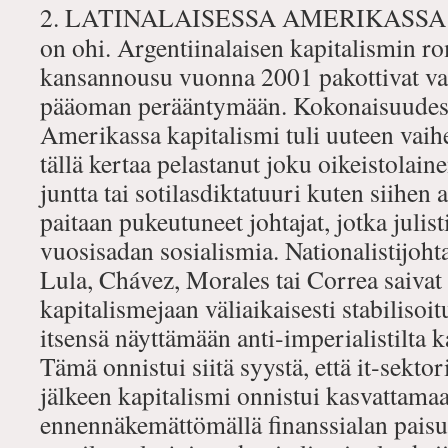
2. LATINALAISESSA AMERIKASSA ko
on ohi. Argentiinalaisen kapitalismin r
kansannousu vuonna 2001 pakottivat va
pääoman perääntymään. Kokonaisuudess
Amerikassa kapitalismi tuli uuteen vaihe
tällä kertaa pelastanut joku oikeistolai
juntta tai sotilasdiktatuuri kuten siihen 
paitaan pukeutuneet johtajat, jotka julist
vuosisadan sosialismia. Nationalistijoht
Lula, Chávez, Morales tai Correa saivat
kapitalismejaan väliaikaisesti stabilisoi
itsensä näyttämään anti‐imperialistilta 
Tämä onnistui siitä syystä, että it‐sekt
jälkeen kapitalismi onnistui kasvattama
ennennäkemättömällä finanssialan paisu