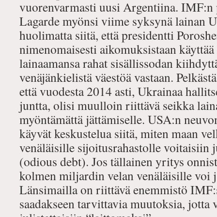
vuorenvarmasti uusi Argentiina. IMF:n p
Lagarde myönsi viime syksynä lainan U
huolimatta siitä, että presidentti Porosh
nimenomaisesti aikomuksistaan käyttää
lainaamansa rahat sisällissodan kiihdyt
venäjänkielistä väestöä vastaan. Pelkästä
että vuodesta 2014 asti, Ukrainaa hallit
juntta, olisi muulloin riittävä seikka lai
myöntämättä jättämiselle. USA:n neuvon
käyvät keskustelua siitä, miten maan ve
venäläisille sijoitusrahastolle voitaisiin 
(odious debt). Jos tällainen yritys onnis
kolmen miljardin velan venäläisille voi 
Länsimailla on riittävä enemmistö IMF:
saadakseen tarvittavia muutoksia, jotta v