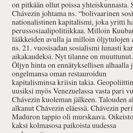
on pitkään ollut poissa yhteiskunnasta. 
Chávezin johtama ns. “bolivaarinen sosi
nationalistinen kapitalismi, joka yritti h
perussosiaalipolitiikkaa. Milloin Kuuba
lääkkeiden avulla ja milloin öljytulojen 
ns. 21. vuosisadan sosialismi lunasti k
aikakaudeksi. Nyt tilanne on muuttunut.
Öljyn hinta on ennätyksellisen alhaalla
ongelmansa oman restauroidun
kapitalisminsa kriisin takia. Geopoliitt
uusiksi myös Venezuelassa vasta pari vu
Chávezin kuoleman jälkeen. Talouden al
alkanut Chávezin eläessä. Chávezin peri
Maduron tappio oli murskaava. Oikeist
kaksi kolmasosa paikoista uudessa