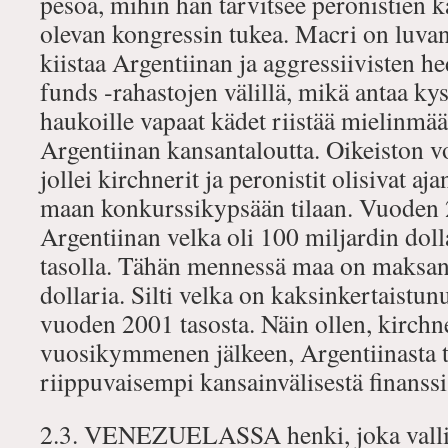
pesoa, mihin hän tarvitsee peronistien k
olevan kongressin tukea. Macri on luvan
kiistaa Argentiinan ja aggressiivisten h
funds ‐rahastojen välillä, mikä antaa ky
haukoille vapaat kädet riistää mielinmää
Argentiinan kansantaloutta. Oikeiston v
jollei kirchnerit ja peronistit olisivat aja
maan konkurssikypsään tilaan. Vuoden 
Argentiinan velka oli 100 miljardin doll
tasolla. Tähän mennessä maa on maksanu
dollaria. Silti velka on kaksinkertaistun
vuoden 2001 tasosta. Näin ollen, kirchn
vuosikymmenen jälkeen, Argentiinasta t
riippuvaisempi kansainvälisestä finanssi
2.3. VENEZUELASSA henki, joka vallit