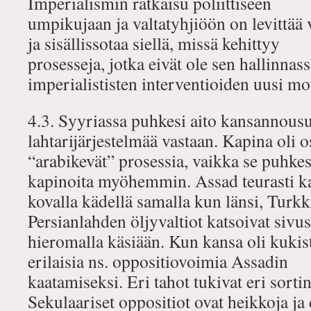
Imperialismin ratkaisu poliittiseen
umpikujaan ja valtatyhjiöön on levittää v
ja sisällissotaa siellä, missä kehittyy
prosesseja, jotka eivät ole sen hallinna
imperialististen interventioiden uusi mo
4.3. Syyriassa puhkesi aito kansannous
lahtarijärjestelmää vastaan. Kapina oli o
“arabikevät” prosessia, vaikka se puhkesi
kapinoita myöhemmin. Assad teurasti k
kovalla kädellä samalla kun länsi, Turkki,
Persianlahden öljyvaltiot katsoivat sivus
hieromalla käsiään. Kun kansa oli kukiste
erilaisia ns. oppositiovoimia Assadin
kaatamiseksi. Eri tahot tukivat eri sortin
Sekulaariset oppositiot ovat heikkoja ja 