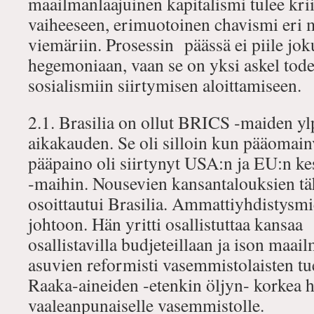
maailmanlaajuinen kapitalismi tulee kri
vaiheeseen, erimuotoinen chavismi eri m
viemäriin. Prosessin päässä ei piile jok
hegemoniaan, vaan se on yksi askel todel
sosialismiin siirtymisen aloittamiseen.
2.1. Brasilia on ollut BRICS ‐maiden y
aikakauden. Se oli silloin kun pääomain
pääpaino oli siirtynyt USA:n ja EU:n k
‐maihin. Nousevien kansantalouksien tä
osoittautui Brasilia. Ammattiyhdistysmi
johtoon. Hän yritti osallistuttaa kansaa
osallistavilla budjeteillaan ja ison maa
asuvien reformisti vasemmistolaisten tue
Raaka‐aineiden ‐etenkin öljyn‐ korkea h
vaaleanpunaiselle vasemmistolle.