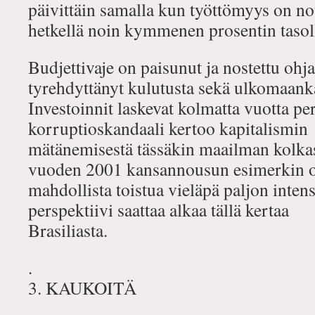
päivittäin samalla kun työttömyys on nou
hetkellä noin kymmenen prosentin tasol
Budjettivaje on paisunut ja nostettu oh
tyrehdyttänyt kulutusta sekä ulkomaan
Investoinnit laskevat kolmatta vuotta per
korruptioskandaali kertoo kapitalismin
mätänemisestä tässäkin maailman kolkas
vuoden 2001 kansannousun esimerkin 
mahdollista toistua vieläpä paljon inten
perspektiivi saattaa alkaa tällä kertaa
Brasiliasta.
.
3. KAUKOITÄ