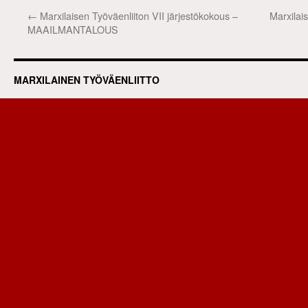
←
Marxilaisen Työväenliiton VII järjestökokous –
Marxilai
MAAILMANTALOUS
MARXILAINEN TYÖVÄENLIITTO