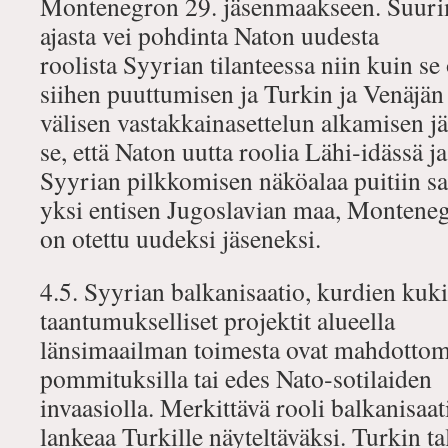
Montenegron 29. jäsenmaakseen. Suur
ajasta vei pohdinta Naton uudesta
roolista Syyrian tilanteessa niin kuin s
siihen puuttumisen ja Turkin ja Venäjän
välisen vastakkainasettelun alkamisen jä
se, että Naton uutta roolia Lähi‐idässä ja
Syyrian pilkkomisen näköalaa puitiin s
yksi entisen Jugoslavian maa, Montene
on otettu uudeksi jäseneksi.
4.5. Syyrian balkanisaatio, kurdien ku
taantumukselliset projektit alueella
länsimaailman toimesta ovat mahdottomia
pommituksilla tai edes Nato‐sotilaiden
invaasiolla. Merkittävä rooli balkanisaa
lankeaa Turkille näyteltäväksi. Turkin t