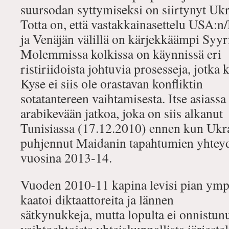
suursodan syttymiseksi on siirtynyt Ukr
Totta on, että vastakkainasettelu USA:n
ja Venäjän välillä on kärjekkäämpi Syyr
Molemmissa kolkissa on käynnissä eri
ristiriidoista johtuvia prosesseja, jotka 
Kyse ei siis ole orastavan konfliktin
sotatantereen vaihtamisesta. Itse asiassa
arabikevään jatkoa, joka on siis alkanut
Tunisiassa (17.12.2010) ennen kun Ukra
puhjennut Maidanin tapahtumien yhtey
vuosina 2013‐14.
Vuoden 2010‐11 kapina levisi pian ymp
kaatoi diktaattoreita ja lännen
sätkynukkeja, mutta lopulta ei onnistun