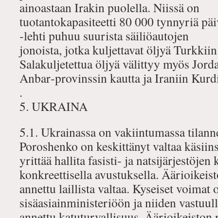
ainoastaan Irakin puolella. Niissä on
tuotantokapasiteetti 80 000 tynnyriä pä
‐lehti puhuu suurista säiliöautojen
jonoista, jotka kuljettavat öljyä Turkkii
Salakuljetettua öljyä välittyy myös Jord
Anbar‐provinssin kautta ja Iraniin Kurdi
.
5. UKRAINA
5.1. Ukrainassa on vakiintumassa tilanne
Poroshenko on keskittänyt valtaa käsiins
yrittää hallita fasisti‐ ja natsijärjestöje
konkreettisella avustuksella. Äärioikeist
annettu laillista valtaa. Kyseiset voimat o
sisäasiainministeriöön ja niiden vastuul
annettu katuturvallisuus. Äärioikeiston