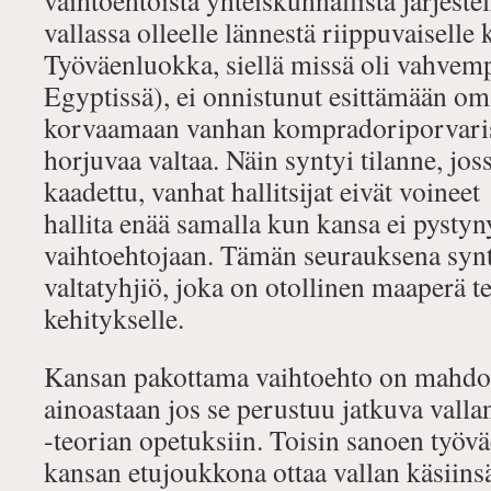
vaihtoehtoista yhteiskunnallista järjest
vallassa olleelle lännestä riippuvaiselle 
Työväenluokka, siellä missä oli vahvemp
Egyptissä), ei onnistunut esittämään om
korvaamaan vanhan kompradoriporvari
horjuvaa valtaa. Näin syntyi tilanne, joss
kaadettu, vanhat hallitsijat eivät voineet
hallita enää samalla kun kansa ei pysty
vaihtoehtojaan. Tämän seurauksena syn
valtatyhjiö, joka on otollinen maaperä t
kehitykselle.
Kansan pakottama vaihtoehto on mahdol
ainoastaan jos se perustuu jatkuva val
‐teorian opetuksiin. Toisin sanoen työ
kansan etujoukkona ottaa vallan käsiinsä