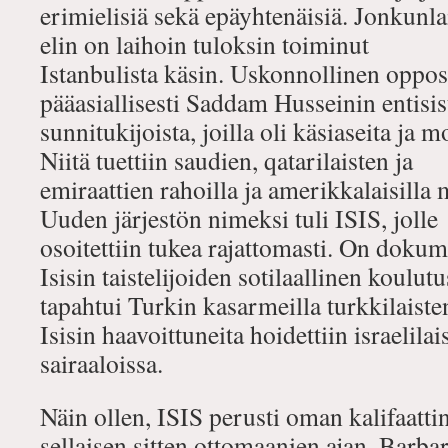
erimielisiä sekä epäyhtenäisiä. Jonkunla
elin on laihoin tuloksin toiminut
Istanbulista käsin. Uskonnollinen oppos
pääasiallisesti Saddam Husseinin entisis
sunnitukijoista, joilla oli käsiaseita ja 
Niitä tuettiin saudien, qatarilaisten ja
emiraattien rahoilla ja amerikkalaisilla 
Uuden järjestön nimeksi tuli ISIS, jolle
osoitettiin tukea rajattomasti. On dokume
Isisin taistelijoiden sotilaallinen koulutu
tapahtui Turkin kasarmeilla turkkilaiste
Isisin haavoittuneita hoidettiin israelilai
sairaaloissa.
Näin ollen, ISIS perusti oman kalifaatt
sellaisen sitten ottomaanien ajan. Barba