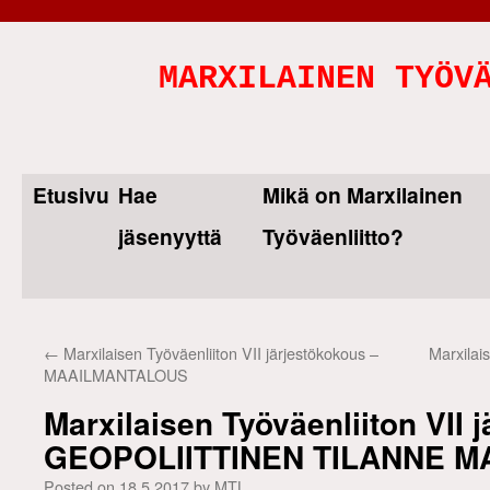
MARXILAINEN TYÖV
Etusivu
Hae
Mikä on Marxilainen
Skip
jäsenyyttä
Työväenliitto?
to
content
←
Marxilaisen Työväenliiton VII järjestökokous –
Marxilai
MAAILMANTALOUS
Marxilaisen Työväenliiton VII 
GEOPOLIITTINEN TILANNE M
Posted on
18.5.2017
by
MTL