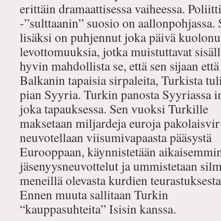
erittäin dramaattisessa vaiheessa. Poliit
‐”sulttaanin” suosio on aallonpohjassa.
lisäksi on puhjennut joka päivä kuolonu
levottomuuksia, jotka muistuttavat sisäl
hyvin mahdollista se, että sen sijaan että
Balkanin tapaisia sirpaleita, Turkista tul
pian Syyria. Turkin panosta Syyriassa i
joka tapauksessa. Sen vuoksi Turkille
maksetaan miljardeja euroja pakolaisvir
neuvotellaan viisumivapaasta pääsystä
Eurooppaan, käynnistetään aikaisemmin
jäsenyysneuvottelut ja ummistetaan silm
meneillä olevasta kurdien teurastuksesta 
Ennen muuta sallitaan Turkin
“kauppasuhteita” Isisin kanssa.