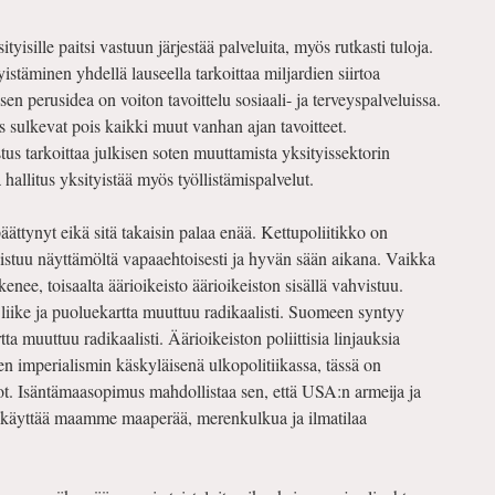
ityisille paitsi vastuun järjestää palveluita, myös rutkasti tuloja.
yistäminen yhdellä lauseella tarkoittaa miljardien siirtoa
ksen perusidea on voiton tavoittelu sosiaali- ja terveyspalveluissa.
s sulkevat pois kaikki muut vanhan ajan tavoitteet.
us tarkoittaa julkisen soten muuttamista yksityissektorin
hallitus yksityistää myös työllistämispalvelut.
ättynyt eikä sitä takaisin palaa enää. Kettupoliitikko on
oistuu näyttämöltä vapaaehtoisesti ja hyvän sään aikana. Vaikka
nee, toisaalta äärioikeisto äärioikeiston sisällä vahvistuu.
iike ja puoluekartta muuttuu radikaalisti. Suomeen syntyy
ta muuttuu radikaalisti. Äärioikeiston poliittisia linjauksia
n imperialismin käskyläisenä ulkopolitiikassa, tässä on
dot. Isäntämaasopimus mahdollistaa sen, että USA:n armeija ja
ää käyttää maamme maaperää, merenkulkua ja ilmatilaa