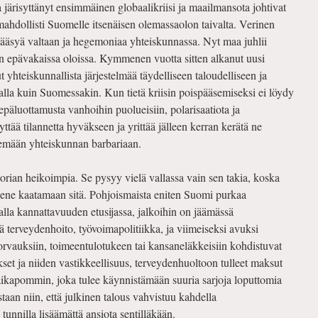
a järisyttänyt ensimmäinen globaalikriisi ja maailmansota johtivat
hdollisti Suomelle itsenäisen olemassaolon taivalta. Verinen
 pääsyä valtaan ja hegemoniaa yhteiskunnassa. Nyt maa juhlii
in epävakaissa oloissa. Kymmenen vuotta sitten alkanut uusi
 yhteiskunnallista järjestelmää täydelliseen taloudelliseen ja
alla kuin Suomessakin. Kun tietä kriisin poispääsemiseksi ei löydy
 epäluottamusta vanhoihin puolueisiin, polarisaatiota ja
ttää tilannetta hyväkseen ja yrittää jälleen kerran kerätä ne
semään yhteiskunnan barbariaan.
orian heikoimpia. Se pysyy vielä vallassa vain sen takia, koska
ene kaatamaan sitä. Pohjois­maista eniten Suomi purkaa
alla kannattavuuden etusijassa, jalkoihin on jää­mässä
ä tervey­denhoito, työvoimapolitiikka, ja viimeiseksi avuksi
orvauksiin, toimeen­tulotukeen tai kansaneläkkeisiin kohdistuvat
t ja niiden vas­tikkeelli­suus, terveydenhuoltoon tulleet maksut
aikapommin, joka tu­lee käyn­nistämään suuria sarjoja loputtomia
istaan niin, että julkinen talous vahvistuu kahdella
tunnilla lisäämättä ansiota sentilläkään.