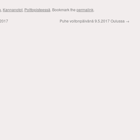
a
,
Kannanotot
,
Polttopisteessä
. Bookmark the
permalink
.
.2017
Puhe voitonpäivänä 9.5.2017 Oulussa
→