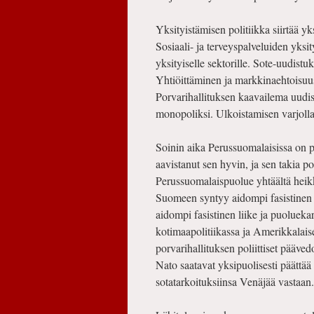
Yksityistämisen politiikka siirtää yks
Sosiaali- ja terveyspalveluiden yksit
yksityiselle sektorille. Sote-uudistu
Yhtiöittäminen ja markki­naehtoisuu
Porvarihallituksen kaavailema uudist
monopoliksi. Ulkoistamisen varjolla 
Soinin aika Perussuomalaisissa on pä
aavistanut sen hyvin, ja sen takia p
Perussuomalaispuolue yhtäältä heikke
Suomeen syntyy aidompi fasistinen l
aidompi fasistinen liike ja puoluekart
kotimaapolitiikassa ja Amerikkalaise
porvarihallituksen poliittiset pääve
Nato saatavat yksipuolisesti päätt
sotatarkoituksiinsa Venäjää vastaan.