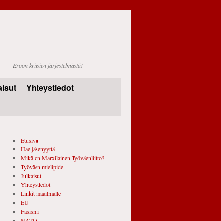
Eroon kriisien järjestelmästä!
aisut
Yhteystiedot
Etusivu
Hae jäsenyyttä
Mikä on Marxilainen Työväenliitto?
Työväen mielipide
Julkaisut
Yhteystiedot
Linkit maailmalle
EU
Fasismi
NATO