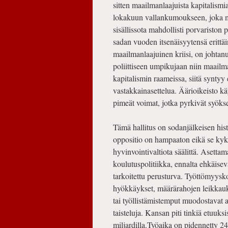
sitten maailmanlaajuista kapitalismi
lokakuun vallankumoukseen, joka ma
sisällissota mahdollisti porvariston
sadan vuoden itsenäisyytensä erittä
maailmanlaajuinen kriisi, on johtanut
poliittiseen umpikujaan niin maailm
kapitalismin raameissa, siitä syntyy
vastakkainasettelua. Äärioikeisto käy
pimeät voimat, jotka pyrkivät syök
Tämä hallitus on sodanjälkeisen hist
oppositio on hampaaton eikä se kyk
hyvinvointivaltiota säälittä. Asettam
koulutuspolitiikka, ennalta ehkäisev
tarkoitettu perusturva. Työttömyysk
hyökkäykset, määrärahojen leikkaukse
tai työllistämistemput muodostavat 
taiste­luja. Kansan piti tinkiä etuuks
miljardilla.Työaika on pidennetty 24 