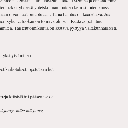
emme näkemään suuria taisteluita oikeuksiemme ja elinehtomme
öväenluokka yhdessä yhteiskunnan muiden kerrostumien kanssa
ämään organisaatiomuotojaan. Tämä hallitus on kaadettava. Jos
ihen kykene, luokan on toimiva ohi sen. Kestävä poliittinen
immiten. Taistelutoimikuntia on saatava pystyyn valtakunnallisesti.
t, yksityistäminen
et karkotukset lopetettava heti
rmeja kriisistä irti pääsemiseksi
l-fi.org, mtl@mtl-fi.org