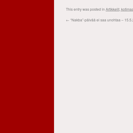
This entry was posted in
Artikkelit, kotima
←
“Nakba”-päivää ei saa unohtaa – 15.5