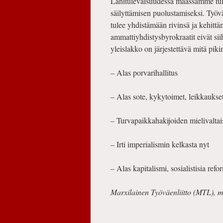
Lähitulevaisuudessa maassamme tul
säilyttämisen puolustamiseksi. Ty
tulee yhdistämään rivinsä ja kehitt
ammattiyhdistysbyrokraatit eivät si
yleislakko on järjestettävä mitä pik
– Alas porvarihallitus
– Alas sote, kykytoimet, leikkaukse
– Turvapaikkahakijoiden mielivaltais
– Irti imperialismin kelkasta nyt
– Alas kapitalismi, sosialistisia refo
Marxilainen Työväenliitto (MTL), mt