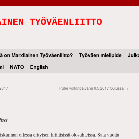
AINEN TYÖVÄENLIITTO
ä on Marxilainen Työväenliitto?
Työväen mielipide
Julk
mi
NATO
English
.2017
Puhe voitonpäivänä 9.5.2017 Oulussa
→
iset
unnan ollessa erityisen kriittisissä olosuhteissa. Sata vuotta