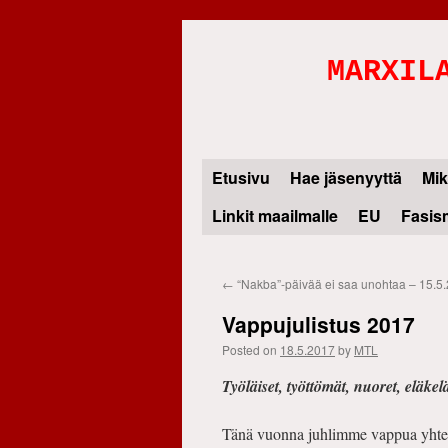
MARXIL
Etusivu
Hae jäsenyyttä
Mik
Skip
Linkit maailmalle
EU
Fasis
to
content
←
“Nakba”-päivää ei saa unohtaa – 15.5
Vappujulistus 2017
Posted on
18.5.2017
by
MTL
Työläiset, työttömät, nuoret, eläkelä
Tänä vuonna juhlimme vappua yhteisk