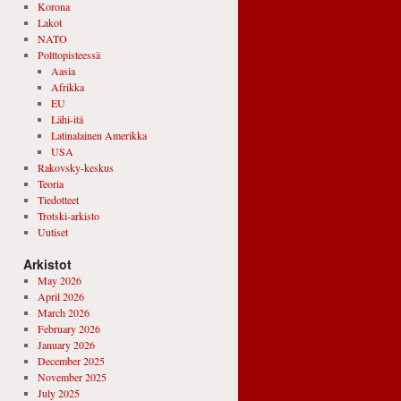
Korona
Lakot
NATO
Polttopisteessä
Aasia
Afrikka
EU
Lähi-itä
Latinalainen Amerikka
USA
Rakovsky-keskus
Teoria
Tiedotteet
Trotski-arkisto
Uutiset
Arkistot
May 2026
April 2026
March 2026
February 2026
January 2026
December 2025
November 2025
July 2025