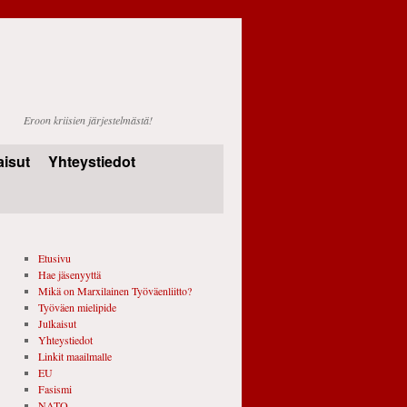
Eroon kriisien järjestelmästä!
aisut
Yhteystiedot
Etusivu
Hae jäsenyyttä
Mikä on Marxilainen Työväenliitto?
Työväen mielipide
Julkaisut
Yhteystiedot
Linkit maailmalle
EU
Fasismi
NATO