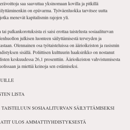
rävoittoja saa saavuttaa yksinomaan kovilla ja pitkillä
äilyttäminenkin on epävarma. Työväenluokka tarvitsee uutta
, jotka menevät kapitalismin rajojen yli.
ai palkankorotuksista ei saisi erottaa taistelusta sosiaaliturvan
eydenhuollon julkisen luonteen säilyttämisestä terveyden ja
astaan. Olennainen osa työtaisteluissa on äärioikeiston ja rasismin
distyksen sisällä. Poliittisen kulttuurin haaksirikko on nostanut
isten keskuudessa 26,1 prosenttiin. Äärioikeiston vahvistumisesta
huolissaan ja miettiä keinoja sen estämiseksi.
LUILLE
TEN LISTA
 TAISTELUUN SOSIAALITURVAN SÄILYTTÄMISEKSI
ATIT ULOS AMMATTIYHDISTYKSESTÄ