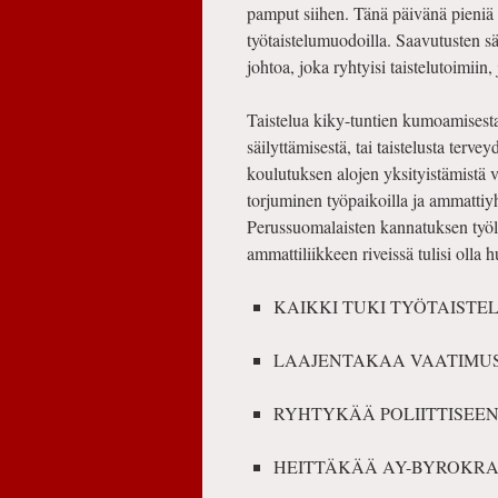
pamput siihen. Tänä päivänä pieniä e
työtaistelumuodoilla. Saavutusten s
johtoa, joka ryhtyisi taistelutoimiin
Taistelua kiky-tuntien kumoamisesta t
säilyttämisestä, tai taistelusta terv
koulutuksen alojen yksityistämistä v
torjuminen työpaikoilla ja ammattiyh
Perussuomalaisten kannatuksen työll
ammattiliikkeen riveissä tulisi olla 
KAIKKI TUKI TYÖTAISTE
LAAJENTAKAA VAATIMUS
RYHTYKÄÄ POLIITTISEEN
HEITTÄKÄÄ AY-BYROKRA