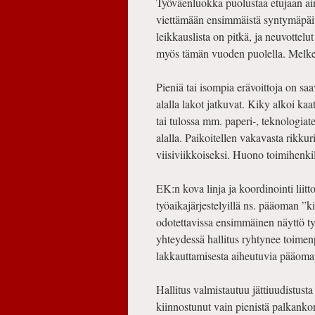
Työväenluokka puolustaa etujaan ain
viettämään ensimmäistä syntymäpäiv
leikkauslista on pitkä, ja neuvottel
myös tämän vuoden puolella. Melkein 
Pieniä tai isompia erävoittoja on sa
alalla lakot jatkuvat. Kiky alkoi ka
tai tulossa mm. paperi-, teknologiat
alalla. Paikoitellen vakavasta rikku
viisiviikkoiseksi. Huono toimihenkil
EK:n kova linja ja koordinointi liit
työaikajärjestelyillä ns. pääoman ”
odotettavissa ensimmäinen näyttö ty
yhteydessä hallitus ryhtynee toimenp
lakkauttamisesta aiheutuvia pääoma
Hallitus valmistautuu jättiuudistust
kiinnostunut vain pienistä palkanko