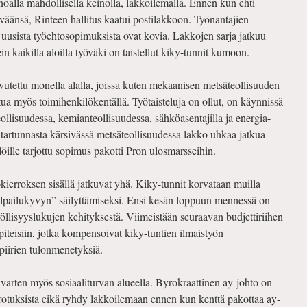
oalla mahdollisella keinolla, lakkoilemalla. Ennen kun ehti
äänsä, Rinteen hallitus kaatui postilakkoon. Työnantajien
ut uusista työehtosopimuksista ovat kovia. Lakkojen sarja jatkuu
kaikilla aloilla työväki on taistellut kiky-tunnit kumoon.
avutettu monella alalla, joissa kuten mekaanisen metsäteollisuuden
atua myös toimihenkilökentällä. Työtaisteluja on ollut, on käynnissä
eollisuudessa, kemianteollisuudessa, sähköasentajilla ja energia-
ritartunnasta kärsivässä metsäteollisuudessa lakko uhkaa jatkua
öille tarjottu sopimus pakotti Pron ulosmarsseihin.
tokierroksen sisällä jatkuvat yhä. Kiky-tunnit korvataan muilla
kilpailukyvyn” säilyttämiseksi. Ensi kesän loppuun mennessä on
öllisyyslukujen kehityksestä. Viimeistään seuraavan budjettiriihen
iteisiin, jotka kompensoivat kiky-tuntien ilmaistyön
piirien tulonmenetyksiä.
a varten myös sosiaaliturvan alueella. Byrokraattinen ay-johto on
rotuksista eikä ryhdy lakkoilemaan ennen kun kenttä pakottaa ay-