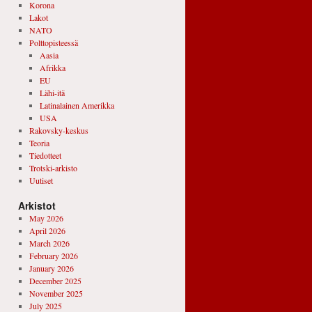
Korona
Lakot
NATO
Polttopisteessä
Aasia
Afrikka
EU
Lähi-itä
Latinalainen Amerikka
USA
Rakovsky-keskus
Teoria
Tiedotteet
Trotski-arkisto
Uutiset
Arkistot
May 2026
April 2026
March 2026
February 2026
January 2026
December 2025
November 2025
July 2025