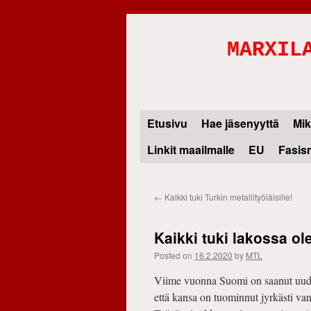
MARXIL
Etusivu
Hae jäsenyyttä
Mik
Skip
Linkit maailmalle
EU
Fasis
to
content
←
Kaikki tuki Turkin metallityöläisille!
Kaikki tuki lakossa ole
Posted on
16.2.2020
by
MTL
Viime vuonna Suomi on saanut uuden 
että kansa on tuominnut jyrkästi van