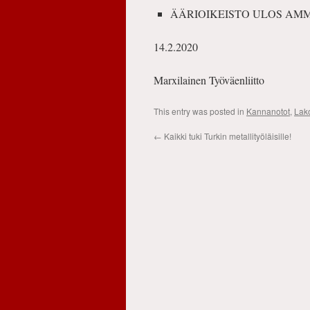
ÄÄRIOIKEISTO ULOS AMM
14.2.2020
Marxilainen Työväenliitto
This entry was posted in
Kannanotot
,
Lak
←
Kaikki tuki Turkin metallityöläisille!