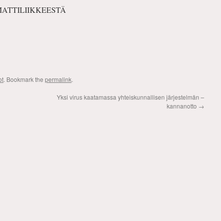
ATTILIIKKEESTÄ
ot
. Bookmark the
permalink
.
Yksi virus kaatamassa yhteiskunnallisen järjestelmän –
kannanotto
→