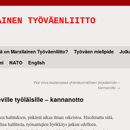
AINEN TYÖVÄENLIITTO
ä on Marxilainen Työväenliitto?
Työväen mielipide
Julk
mi
NATO
English
Yksi virus kaatamassa yhteiskunnallisen järjestelmän –
kannanotto
→
ville työläisille – kannanotto
hallituksen, pitkästä aikaa ilman oikeistoa. Huolimatta siitä,
haa hallitusta, työnantajien hyökkäys jatkuu edelleen.