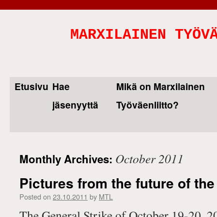
MARXILAINEN TYÖV
Etusivu
Hae
Mikä on Marxilainen
Skip
jäsenyyttä
Työväenliitto?
to
content
October 2011
Monthly Archives:
Pictures from the future of t
Posted on
23.10.2011
by
MTL
The General Strike of October 19-20, 2