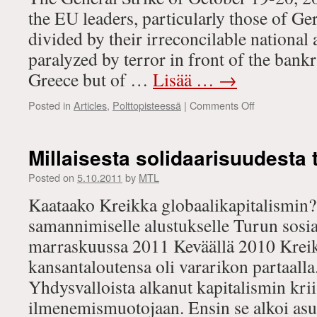
the EU leaders, particularly those of G
divided by their irreconcilable nationa
paralyzed by terror in front of the bank
Greece but of …
Lisää …
→
on
Posted in
Articles
,
Polttopisteessä
|
Comments Off
Pictures
from
the
Millaisesta solidaarisuudesta t
future
of
Posted on
5.10.2011
by
MTL
the
Kaataako Kreikka globaalikapitalismin?
European
Union
samannimiselle alustukselle Turun sosi
marraskuussa 2011 Keväällä 2010 Kreikk
kansantaloutensa oli vararikon partaal
Yhdysvalloista alkanut kapitalismin kri
ilmenemismuotojaan. Ensin se alkoi asun