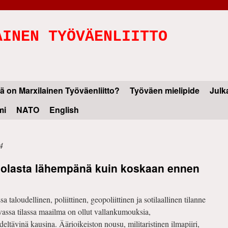
AINEN TYÖVÄENLIITTO
ä on Marxilainen Työväenliitto?
Työväen mielipide
Julk
mi
NATO
English
4
jolasta lähempänä kuin koskaan ennen
taloudellinen, poliittinen, geopoliittinen ja sotilaallinen tilanne
vassa tilassa maailma on ollut vallankumouksia,
eltävinä kausina. Äärioikeiston nousu, militaristinen ilmapiiri,