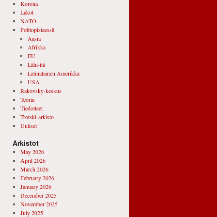
Korona
Lakot
NATO
Polttopisteessä
Aasia
Afrikka
EU
Lähi-itä
Latinalainen Amerikka
USA
Rakovsky-keskus
Teoria
Tiedotteet
Trotski-arkisto
Uutiset
Arkistot
May 2026
April 2026
March 2026
February 2026
January 2026
December 2025
November 2025
July 2025