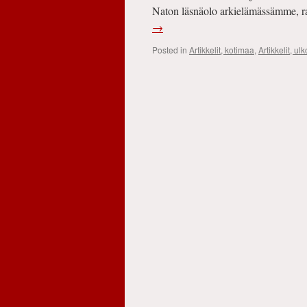
Naton läsnäolo arkielämässämme, ras
→
Posted in
Artikkelit, kotimaa
,
Artikkelit, u