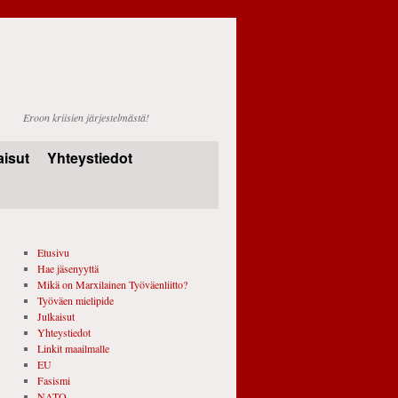
Eroon kriisien järjestelmästä!
aisut
Yhteystiedot
Etusivu
Hae jäsenyyttä
Mikä on Marxilainen Työväenliitto?
Työväen mielipide
Julkaisut
Yhteystiedot
Linkit maailmalle
EU
Fasismi
NATO