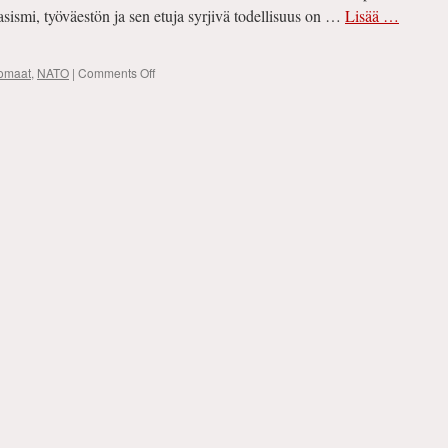
ismi, työväestön ja sen etuja syrjivä todellisuus on …
Lisää …
on
lkomaat
,
NATO
|
Comments Off
Sodan
eskalaatio
Pohjolasta
lähempänä
kuin
koskaan
ennen