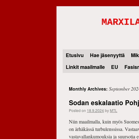
MARXIL
Etusivu
Hae jäsenyyttä
Mik
Skip
Linkit maailmalle
EU
Fasis
to
content
September 202
Monthly Archives:
Sodan eskalaatio Poh
Posted on
18.9.2024
by
MTL
Niin maailmalla, kuin myös Suomessa 
on ärhäkässä turbulenssissa. Vastaa
vastavallankumouksia ja suursotia ed