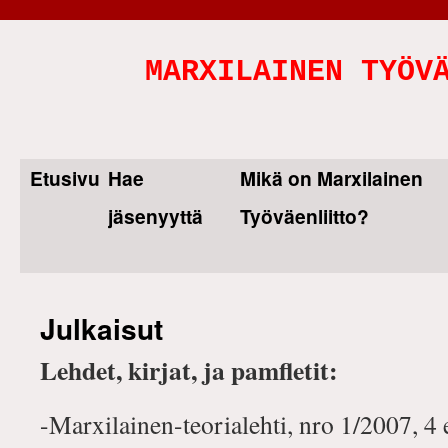
MARXILAINEN TYÖV
Etusivu
Hae
Mikä on Marxilainen
Skip
jäsenyyttä
Työväenliitto?
to
content
Julkaisut
Lehdet, kirjat, ja pamfletit:
-Marxilainen-teorialehti, nro 1/2007, 4