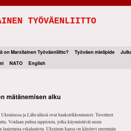
AINEN TYÖVÄENLIITTO
ä on Marxilainen Työväenliitto?
Työväen mielipide
Julk
mi
NATO
English
sen mätänemisen alku
t Ukrainassa ja Lähi-idässä ovat haaksirikkoutuneet. Tavoitteet
atta. Voidaan puhua tappioista, jotka käynnistävät uusia
ittaa laajempaa eskalaatiota. Ukrainan kansa on kärsinyt enemmän