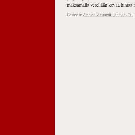
maksamalla verellään kovaa hintaa 
Posted in
Articles
,
Artikkelit, kotimaa
,
EU
|