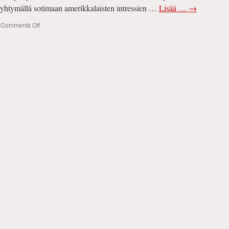
ryhtymällä sotimaan amerikkalaisten intressien …
Lisää …
→
on
Comments Off
Eurovaalit
2024:
yleisen
mätänemisen
alku