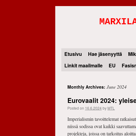
MARXIL
Etusivu
Hae jäsenyyttä
Mik
Skip
Linkit maailmalle
EU
Fasis
to
content
June 2024
Monthly Archives:
Eurovaalit 2024: ylei
Posted on
16.6.2024
by
MTL
Imperialismin tavoittelemat ratkaisu
niissä sodissa ovat kaikki saavuttam
projekteja, joissa on tarkoitus alo