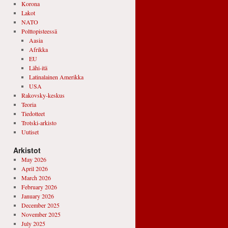
Korona
Lakot
NATO
Polttopisteessä
Aasia
Afrikka
EU
Lähi-itä
Latinalainen Amerikka
USA
Rakovsky-keskus
Teoria
Tiedotteet
Trotski-arkisto
Uutiset
Arkistot
May 2026
April 2026
March 2026
February 2026
January 2026
December 2025
November 2025
July 2025