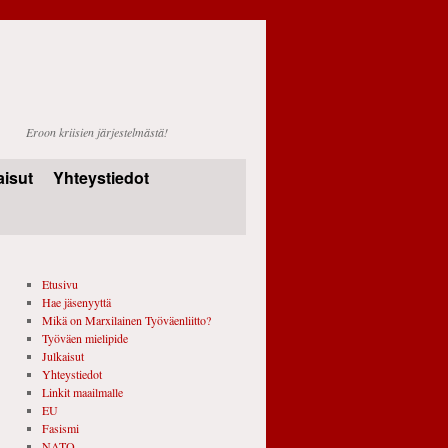
Eroon kriisien järjestelmästä!
aisut
Yhteystiedot
Etusivu
Hae jäsenyyttä
Mikä on Marxilainen Työväenliitto?
Työväen mielipide
Julkaisut
Yhteystiedot
Linkit maailmalle
EU
Fasismi
NATO