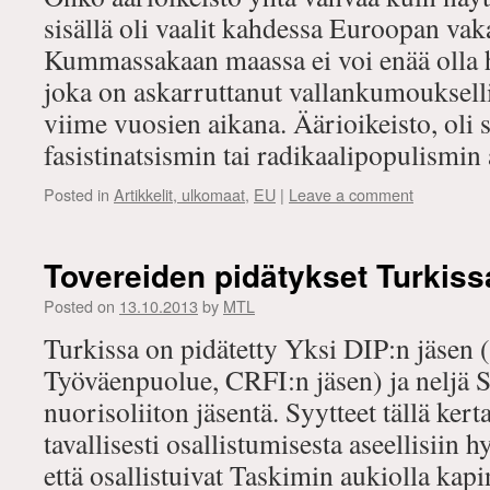
sisällä oli vaalit kahdessa Euroopan va
Kummassakaan maassa ei voi enää olla 
joka on askarruttanut vallankumouksell
viime vuosien aikana. Äärioikeisto, oli 
fasistinatsismin tai radikaalipopulismi
Posted in
Artikkelit, ulkomaat
,
EU
|
Leave a comment
Tovereiden pidätykset Turkiss
Posted on
13.10.2013
by
MTL
Turkissa on pidätetty Yksi DIP:n jäsen
Työväenpuolue, CRFI:n jäsen) ja neljä S
nuorisoliiton jäsentä. Syytteet tällä kert
tavallisesti osallistumisesta aseellisiin h
että osallistuivat Taskimin aukiolla ka