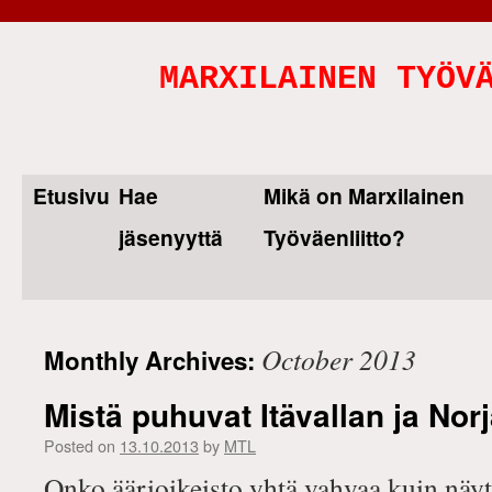
MARXILAINEN TYÖV
Etusivu
Hae
Mikä on Marxilainen
Skip
jäsenyyttä
Työväenliitto?
to
content
October 2013
Monthly Archives:
Mistä puhuvat Itävallan ja Norj
Posted on
13.10.2013
by
MTL
Onko äärioikeisto yhtä vahvaa kuin näyt